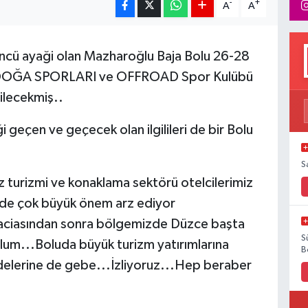
-
+
A
A
cü ayaği olan Mazharoğlu Baja Bolu 26-28
lu DOĞA SPORLARI ve OFFROAD Spor Kulübü
ilecekmiş..
eçen ve geçecek olan ilgilileri de bir Bolu
S
z turizmi ve konaklama sektörü otelcilerimiz
inde çok büyük önem arz ediyor
faciasından sonra bölgemizde Düzce başta
S
lum...Boluda büyük turizm yatırımlarına
B
delerine de gebe...İzliyoruz...Hep beraber