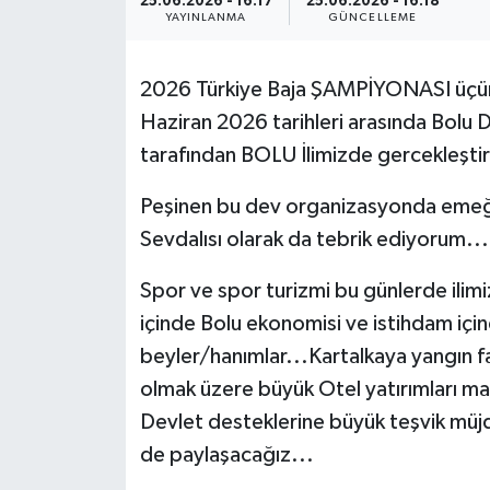
25.06.2026 - 16:17
25.06.2026 - 16:18
YAYINLANMA
GÜNCELLEME
2026 Türkiye Baja ŞAMPİYONASI üçün
Haziran 2026 tarihleri arasında Bo
tarafından BOLU İlimizde gercekleştir
Peşinen bu dev organizasyonda emeği g
Sevdalısı olarak da tebrik ediyorum...
Spor ve spor turizmi bu günlerde ilimi
içinde Bolu ekonomisi ve istihdam iç
beyler/hanımlar...Kartalkaya yangın 
olmak üzere büyük Otel yatırımları ma
Devlet desteklerine büyük teşvik müj
de paylaşacağız...