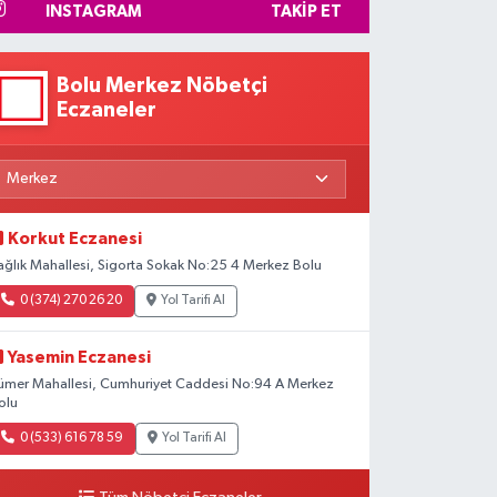
INSTAGRAM
TAKIP ET
Bolu Merkez Nöbetçi
Eczaneler
Korkut Eczanesi
ağlık Mahallesi, Sigorta Sokak No:25 4 Merkez Bolu
0 (374) 270 26 20
Yol Tarifi Al
Yasemin Eczanesi
ümer Mahallesi, Cumhuriyet Caddesi No:94 A Merkez
olu
0 (533) 616 78 59
Yol Tarifi Al