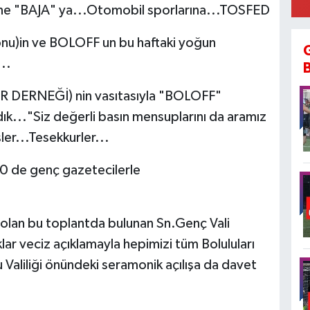
üne "BAJA" ya...Otomobil sporlarına...TOSFED
nu)in ve BOLOFF un bu haftaki yoğun
..
ERNEĞİ) nin vasıtasıyla "BOLOFF"
dık..."Siz değerli basın mensuplarını da aramız
er...Tesekkurler...
0 de genç gazetecilerle
ı olan bu toplantda bulunan Sn.Genç Vali
ar veciz açıklamayla hepimizi tüm Boluluları
aliliği önündeki seramonik açılışa da davet