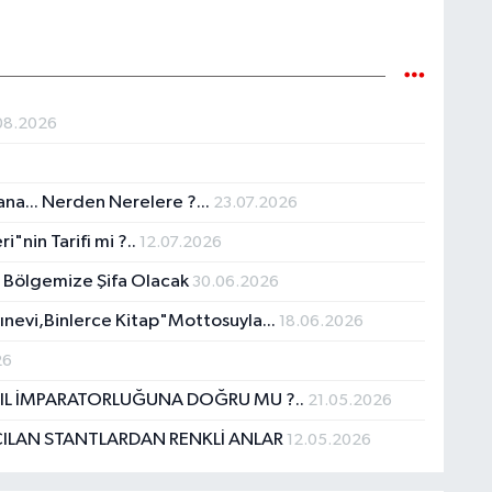
08.2026
na... Nerden Nerelere ?...
23.07.2026
nin Tarifi mi ?..
12.07.2026
 Bölgemize Şifa Olacak
30.06.2026
vi,Binlerce Kitap"Mottosuyla...
18.06.2026
26
KIL İMPARATORLUĞUNA DOĞRU MU ?..
21.05.2026
ÇILAN STANTLARDAN RENKLİ ANLAR
12.05.2026