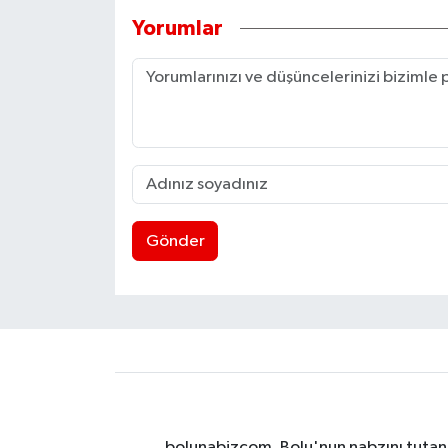
Yorumlar
Gönder
bolunabizcom, Bolu'nun nabzını tutan y