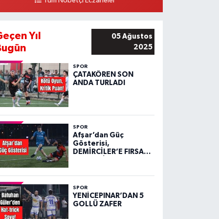
Tüm Nöbetçi Eczaneler
Geçen Yıl
05 Ağustos
Bugün
2025
SPOR
ÇATAKÖREN SON
ANDA TURLADI
SPOR
Afşar’dan Güç
Gösterisi,
DEMİRCİLER’E FIRSAT
VERMEDİ!
SPOR
YENİCEPINAR’DAN 5
GOLLÜ ZAFER