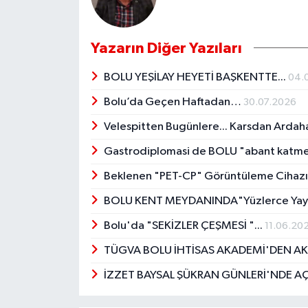
Yazarın Diğer Yazıları
BOLU YEŞİLAY HEYETİ BAŞKENTTE...
04.
Bolu’da Geçen Haftadan…
30.07.2026
Velespitten Bugünlere... Karsdan Ardaha
Gastrodiplomasi de BOLU "abant katmeri"
Beklenen "PET-CP" Görüntüleme Cihazı
BOLU KENT MEYDANINDA"Yüzlerce Yayıne
Bolu'da "SEKİZLER ÇEŞMESİ "...
11.06.20
TÜGVA BOLU İHTİSAS AKADEMİ'DEN A
İZZET BAYSAL ŞÜKRAN GÜNLERİ'NDE A