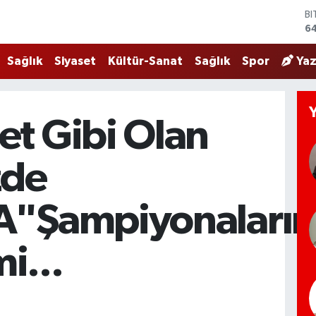
B
64
D
4
E
Sağlık
Siyaset
Kültür-Sanat
Sağlık
Spor
Yaz
5
ST
6
G
et Gibi Olan
62
Bİ
13
zde
A"Şampiyonaların
i...
P