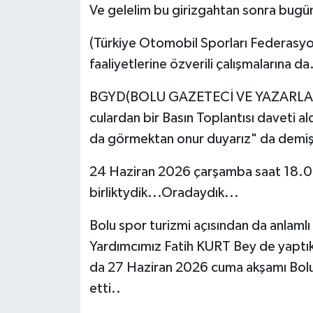
Ve gelelim bu girizgahtan sonra bug
(Türkiye Otomobil Sporları Federasyo
faaliyetlerine özverili çalışmalarına da.
BGYD(BOLU GAZETECİ VE YAZARLAR D
culardan bir Basın Toplantısı daveti al
da görmektan onur duyarız" da demişl
24 Haziran 2026 çarşamba saat 18.0
birliktydik...Oradaydık...
Bolu spor turizmi açısından da anlaml
Yardımcımız Fatih KURT Bey de yaptıkl
da 27 Haziran 2026 cuma akşamı Bolu V
etti..