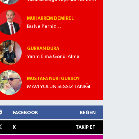
Türkiye
MUHARREM DEMIREL
Bu Ne Perhiz…
GÜRKAN DURA
Yarım Elma Gönül Alma
MUSTAFA NURI GÜRSOY
MAVİ YOLUN SESSİZ TANIĞI
FACEBOOK
BEĞEN
X
TAKIP ET