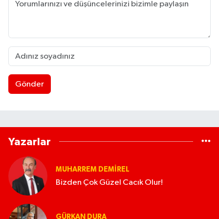
Gönder
Yazarlar
MUHARREM DEMIREL
Bizden Çok Güzel Cacık Olur!
GÜRKAN DURA