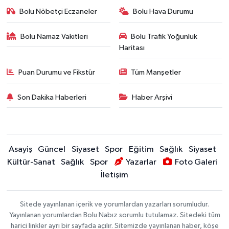
Bolu Nöbetçi Eczaneler
Bolu Hava Durumu
Bolu Namaz Vakitleri
Bolu Trafik Yoğunluk
Haritası
Puan Durumu ve Fikstür
Tüm Manşetler
Son Dakika Haberleri
Haber Arşivi
Asayiş
Güncel
Siyaset
Spor
Eğitim
Sağlık
Siyaset
Kültür-Sanat
Sağlık
Spor
Yazarlar
Foto Galeri
İletişim
Sitede yayınlanan içerik ve yorumlardan yazarları sorumludur.
Yayınlanan yorumlardan Bolu Nabız sorumlu tutulamaz. Sitedeki tüm
harici linkler ayrı bir sayfada açılır. Sitemizde yayınlanan haber, köşe