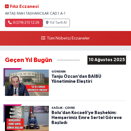
Fılız Eczanesi
AKTAŞ MAH.TAŞHANCILAR CAD.1 A-1
0 (374) 215 12 26
Yol Tarifi Al
Tüm Nöbetçi Eczaneler
Geçen Yıl Bugün
10 Ağustos 2025
GÜNDEM
Tanju Özcan’dan BAİBÜ
Yönetimine Eleştiri
SAĞLIK - ÇEVRE
Bolu’dan Kocaeli’ye Başhekim:
Hemşerimiz Emre Sertel Göreve
Başladı