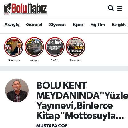
Asayiş
Bolu Nöbetçi Eczaneler
Asayiş
Güncel
Siyaset
Spor
Eğitim
Sağlık
Güncel
Bolu Hava Durumu
Bolu Namaz Vakitleri
Gündem
Asayiş
Vefat
Ekonomi
Bolu Trafik Yoğunluk Haritası
Süper Lig Puan Durumu ve Fikstür
BOLU KENT
MEYDANINDA"Yüzle
Tüm Manşetler
Yayınevi,Binlerce
Son Dakika Haberleri
Kitap"Mottosuyla...
Haber Arşivi
MUSTAFA COP