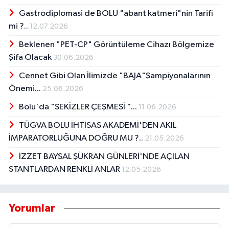
Gastrodiplomasi de BOLU "abant katmeri"nin Tarifi
mi ?..
12.07.2026
Beklenen "PET-CP" Görüntüleme Cihazı Bölgemize
Şifa Olacak
30.06.2026
Cennet Gibi Olan İlimizde "BAJA"Şampiyonalarının
Önemi...
25.06.2026
Bolu'da "SEKİZLER ÇEŞMESİ "...
11.06.2026
TÜGVA BOLU İHTİSAS AKADEMİ'DEN AKIL
İMPARATORLUĞUNA DOĞRU MU ?..
21.05.2026
İZZET BAYSAL ŞÜKRAN GÜNLERİ'NDE AÇILAN
STANTLARDAN RENKLİ ANLAR
12.05.2026
Yorumlar