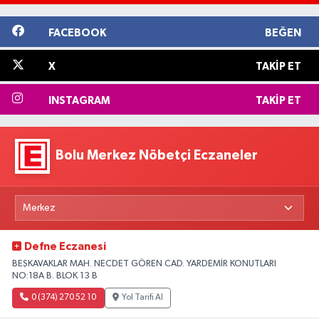
FACEBOOK
BEĞEN
X
TAKIP ET
INSTAGRAM
TAKIP ET
Bolu Merkez Nöbetçi Eczaneler
Defne Eczanesi
BEŞKAVAKLAR MAH. NECDET GÖREN CAD. YARDEMİR KONUTLARI
NO:18A B. BLOK 13 B
0 (374) 270 52 10
Yol Tarifi Al