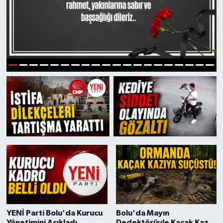
1
2
3
4
5
6
7
8
9
10
11
12
13
14
15
16
17
18
19
20
YENİ Parti Bolu'da Kurucu
Bolu'da Mayın
Yönetimini Açıkladı
Dedektörüyle Kaçak Kazı