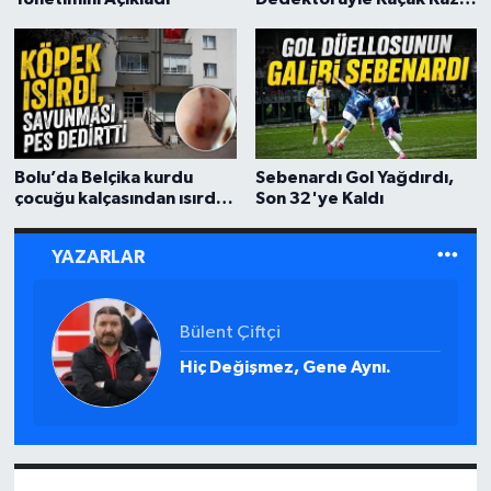
Yaparken Yakalandılar
Bolu’da Belçika kurdu
Sebenardı Gol Yağdırdı,
çocuğu kalçasından ısırdı,
Son 32'ye Kaldı
sahibinin sözleri pes
dedirtti
YAZARLAR
Mustafa Cop
BOLU YEŞİLAY HEYETİ
BAŞKENTTE...