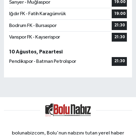
Sarıyer - Muğlaspor
19:00
Iğdır FK - Fatih Karagümrük
19:00
Bodrum FK - Bursaspor
21:30
Vanspor FK - Kayserispor
21:30
10 Ağustos, Pazartesi
Pendikspor - Batman Petrolspor
21:30
bolunabizcom, Bolu'nun nabzını tutan yerel haber