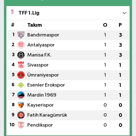
TFF 1.Lig
#
Takım
O
P
1
Bandırmaspor
1
3
2
Antalyaspor
1
3
3
Manisa F.K.
1
3
4
Sivasspor
1
1
5
Ümraniyespor
1
1
6
Esenler Erokspor
1
1
7
Mardin 1969
1
1
8
Kayserispor
0
0
9
Fatih Karagümrük
0
0
10
Pendikspor
0
0