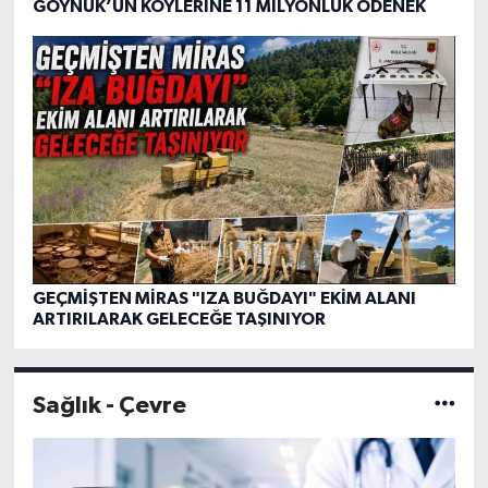
GÖYNÜK’ÜN KÖYLERİNE 11 MİLYONLUK ÖDENEK
GEÇMİŞTEN MİRAS "IZA BUĞDAYI" EKİM ALANI
ARTIRILARAK GELECEĞE TAŞINIYOR
Sağlık - Çevre