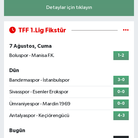
Detaylar için tıklayın
TFF 1.Lig Fikstür
7 Ağustos, Cuma
Boluspor - Manisa F.K.
1-2
Dün
Bandırmaspor - İstanbulspor
3-0
Sivasspor - Esenler Erokspor
0-0
Ümraniyespor - Mardin 1969
0-0
Antalyaspor - Keçiörengücü
4-3
Bugün