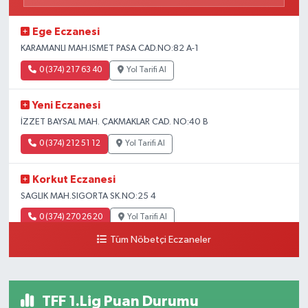
Ege Eczanesi
KARAMANLI MAH.ISMET PASA CAD.NO:82 A-1
0 (374) 217 63 40
Yol Tarifi Al
Yeni Eczanesi
İZZET BAYSAL MAH. ÇAKMAKLAR CAD. NO:40 B
0 (374) 212 51 12
Yol Tarifi Al
Korkut Eczanesi
SAGLIK MAH.SIGORTA SK.NO:25 4
0 (374) 270 26 20
Yol Tarifi Al
Tüm Nöbetçi Eczaneler
TFF 1.Lig Puan Durumu