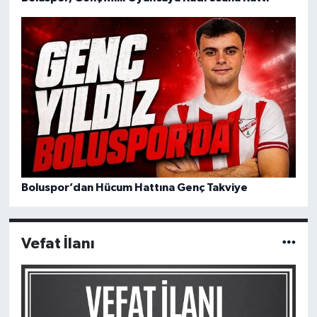
Boluspor’dan Hücum Hattına Genç Takviye
Vefat İlanı