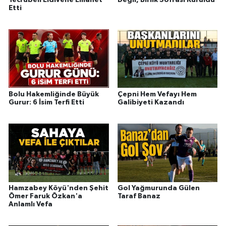
Tecrübeli Eldivene Emanet
Değil, Birlik Sofrası Kuruldu
Etti
Bolu Hakemliğinde Büyük
Çepni Hem Vefayı Hem
Gurur: 6 İsim Terfi Etti
Galibiyeti Kazandı
Hamzabey Köyü'nden Şehit
Gol Yağmurunda Gülen
Ömer Faruk Özkan'a
Taraf Banaz
Anlamlı Vefa