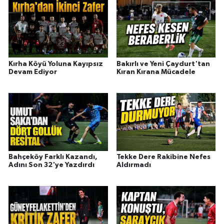
Kırha Köyü Yoluna Kayıpsız
Bakırlı ve Yeni Çaydurt'tan
Devam Ediyor
Kıran Kırana Mücadele
Bahçeköy Farklı Kazandı,
Tekke Dere Rakibine Nefes
Adını Son 32'ye Yazdırdı
Aldırmadı