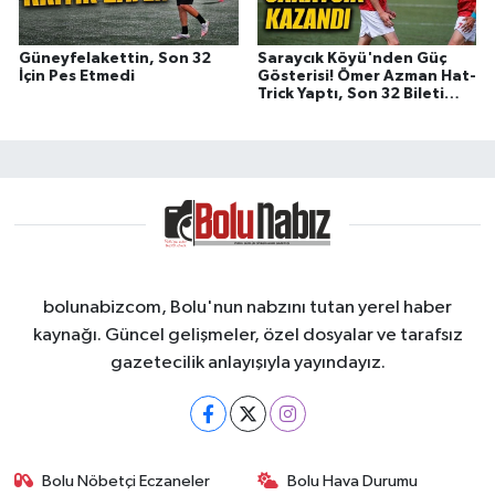
Güneyfelakettin, Son 32
Saraycık Köyü'nden Güç
İçin Pes Etmedi
Gösterisi! Ömer Azman Hat-
Trick Yaptı, Son 32 Bileti
Geldi
bolunabizcom, Bolu'nun nabzını tutan yerel haber
kaynağı. Güncel gelişmeler, özel dosyalar ve tarafsız
gazetecilik anlayışıyla yayındayız.
Bolu Nöbetçi Eczaneler
Bolu Hava Durumu