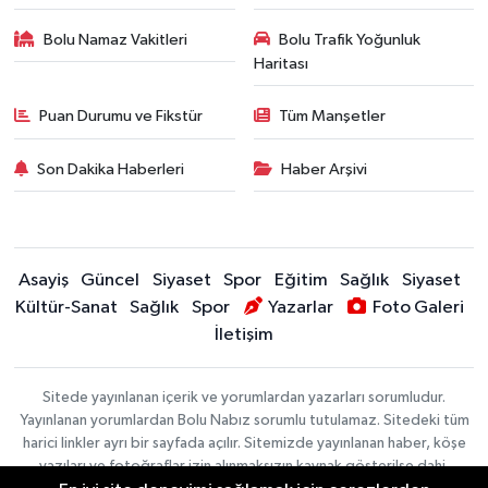
Bolu Namaz Vakitleri
Bolu Trafik Yoğunluk
Haritası
Puan Durumu ve Fikstür
Tüm Manşetler
Son Dakika Haberleri
Haber Arşivi
Asayiş
Güncel
Siyaset
Spor
Eğitim
Sağlık
Siyaset
Kültür-Sanat
Sağlık
Spor
Yazarlar
Foto Galeri
İletişim
Sitede yayınlanan içerik ve yorumlardan yazarları sorumludur.
Yayınlanan yorumlardan Bolu Nabız sorumlu tutulamaz. Sitedeki tüm
harici linkler ayrı bir sayfada açılır. Sitemizde yayınlanan haber, köşe
yazıları ve fotoğraflar izin alınmaksızın kaynak gösterilse dahi,