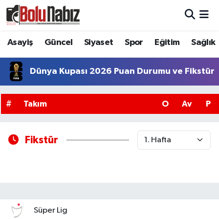
Asayiş
Bolu Nöbetçi Eczaneler
Asayiş
Güncel
Siyaset
Spor
Eğitim
Sağlık
Güncel
Bolu Hava Durumu
Dünya Kupası 2026 Puan Durumu ve Fikstür
Bolu Namaz Vakitleri
#
Takım
O
Av
P
Bolu Trafik Yoğunluk Haritası
Süper Lig Puan Durumu ve Fikstür
Fikstür
Tüm Manşetler
Son Dakika Haberleri
Süper Lig
Haber Arşivi