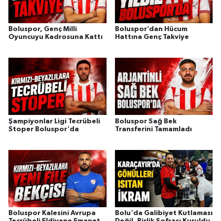
Boluspor, Genç Milli
Boluspor’dan Hücum
Oyuncuyu Kadrosuna Kattı
Hattına Genç Takviye
Şampiyonlar Ligi Tecrübeli
Boluspor Sağ Bek
Stoper Boluspor'da
Transferini Tamamladı
Boluspor Kalesini Avrupa
Bolu'da Galibiyet Kutlaması