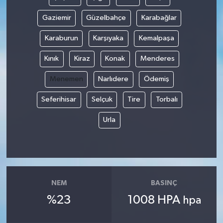
Gaziemir
Güzelbahçe
Karabağlar
Karaburun
Karşıyaka
Kemalpaşa
Kınık
Kiraz
Konak
Menderes
Menemen
Narlıdere
Ödemiş
Seferihisar
Selçuk
Tire
Torbalı
Urla
NEM
BASINÇ
%23
1008 HPA
hpa