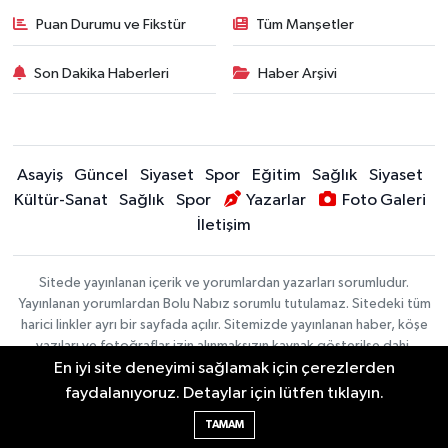
Puan Durumu ve Fikstür
Tüm Manşetler
Son Dakika Haberleri
Haber Arşivi
Asayiş
Güncel
Siyaset
Spor
Eğitim
Sağlık
Siyaset
Kültür-Sanat
Sağlık
Spor
Yazarlar
Foto Galeri
İletişim
Sitede yayınlanan içerik ve yorumlardan yazarları sorumludur.
Yayınlanan yorumlardan Bolu Nabız sorumlu tutulamaz. Sitedeki tüm
harici linkler ayrı bir sayfada açılır. Sitemizde yayınlanan haber, köşe
yazıları ve fotoğraflar izin alınmaksızın kaynak gösterilse dahi,
En iyi site deneyimi sağlamak için çerezlerden
herhangi bir ortamda kullanılamaz ve yayınlanamaz
faydalanıyoruz. Detaylar için lütfen tıklayın.
Haber Yazılımı:
TE Bilişim
| Copyright © 2026
TAMAM