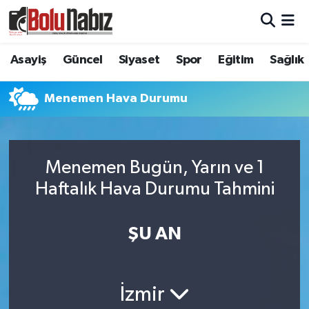
Asayiş
Bolu Nöbetçi Eczaneler
Asayiş
Güncel
Siyaset
Spor
Eğitim
Sağlık
Güncel
Bolu Hava Durumu
Menemen Hava Durumu
Bolu Namaz Vakitleri
Bolu Trafik Yoğunluk Haritası
Menemen Bugün, Yarın ve 1
Haftalık Hava Durumu Tahmini
Süper Lig Puan Durumu ve Fikstür
Tüm Manşetler
ŞU AN
Son Dakika Haberleri
İzmir
Haber Arşivi