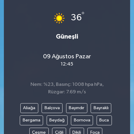
°
36
Güneşli
09 Ağustos Pazar
12:45
Nem: %23, Basınç: 1008 hpa hPa,
Rüzgar: 7.69 m/s
Aliağa
Balçova
Bayındır
Bayraklı
Bergama
Beydağ
Bornova
Buca
Çeşme
Çiğli
Dikili
Foça