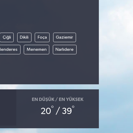
Çiğli
Dikili
Foça
Gaziemir
enderes
Menemen
Narlıdere
EN DÜŞÜK / EN YÜKSEK
°
°
20
/ 39