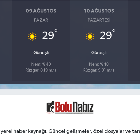
09 AĞUSTOS
10 AĞUSTOS
PAZAR
PAZARTESI
°
°
29
29
Güneşli
Güneşli
Nem: %43
Nem: %48
Rüzgar: 8.19 m/s
Rüzgar: 9.31 m/s
erel haber kaynağı. Güncel gelişmeler, özel dosyalar ve taraf