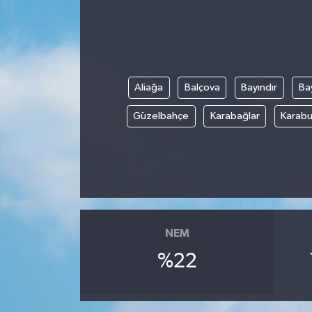
Aliağa
Balçova
Bayındır
Bay
Güzelbahçe
Karabağlar
Karabu
NEM
%22