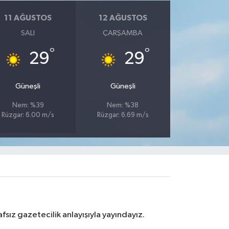
11 AĞUSTOS
12 AĞUSTOS
SALI
ÇARŞAMBA
°
°
29
29
Güneşli
Güneşli
Nem: %39
Nem: %38
Rüzgar: 6.00 m/s
Rüzgar: 6.69 m/s
sız gazetecilik anlayışıyla yayındayız.