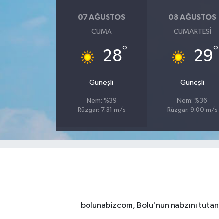
07 AĞUSTOS
08 AĞUSTOS
CUMA
CUMARTESI
°
°
28
29
Güneşli
Güneşli
Nem: %39
Nem: %36
Rüzgar: 7.31 m/s
Rüzgar: 9.00 m/s
bolunabizcom, Bolu'nun nabzını tutan y