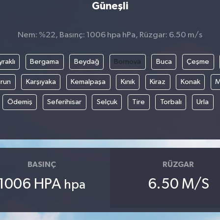
Güneşli
Nem: %22, Basınç: 1006 hpa hPa, Rüzgar: 6.50 m/s
raklı
Bergama
Beydağ
Bornova
Buca
Çeşme
run
Karşıyaka
Kemalpaşa
Kınık
Kiraz
Konak
M
Ödemiş
Seferihisar
Selçuk
Tire
Torbalı
Urla
BASINÇ
RÜZGAR
1006 HPA
6.50 M/S
hpa