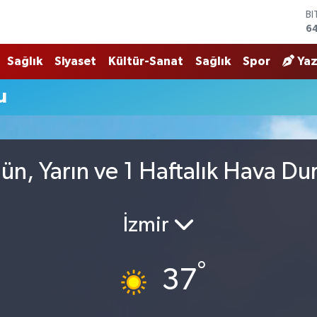
B
6
D
4
Sağlık
Siyaset
Kültür-Sanat
Sağlık
Spor
Yaz
E
5
u
ST
6
G
6
Bİ
n, Yarın ve 1 Haftalık Hava D
13
İzmir
°
37