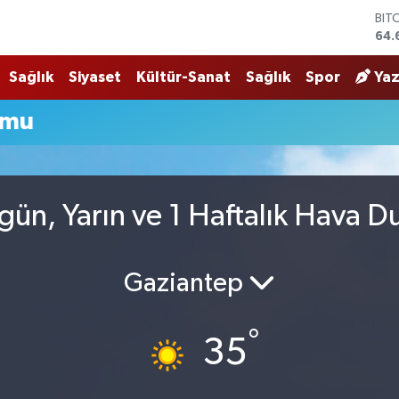
BIT
64.
DO
47,
Sağlık
Siyaset
Kültür-Sanat
Sağlık
Spor
Yaz
EU
55,
umu
STE
64,
GRA
651
BİS
ün, Yarın ve 1 Haftalık Hava 
13.
Gaziantep
°
35