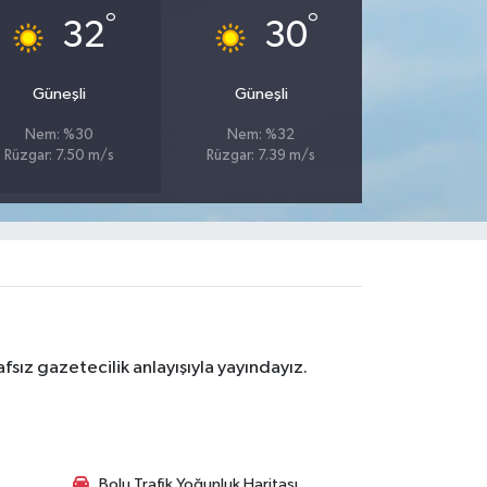
°
°
32
30
Güneşli
Güneşli
Nem: %30
Nem: %32
Rüzgar: 7.50 m/s
Rüzgar: 7.39 m/s
sız gazetecilik anlayışıyla yayındayız.
Bolu Trafik Yoğunluk Haritası