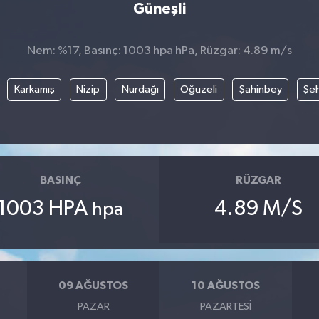
Güneşli
Nem: %17, Basınç: 1003 hpa hPa, Rüzgar: 4.89 m/s
Karkamış
Nizip
Nurdağı
Oğuzeli
Şahinbey
Şeh
BASINÇ
RÜZGAR
1003 HPA
4.89 M/S
hpa
09 AĞUSTOS
10 AĞUSTOS
PAZAR
PAZARTESI