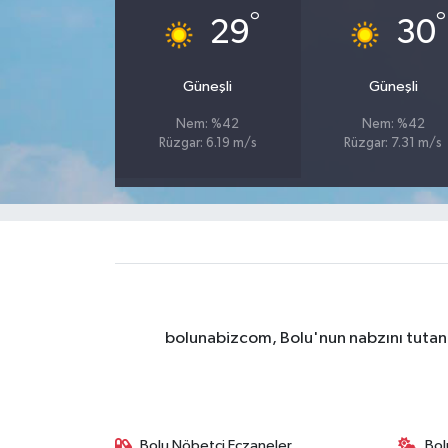
°
°
29
30
Güneşli
Güneşli
Nem: %42
Nem: %42
Rüzgar: 6.19 m/s
Rüzgar: 7.31 m/s
bolunabizcom, Bolu'nun nabzını tutan y
Bolu Nöbetçi Eczaneler
Bol