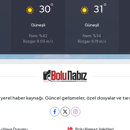
°
°
30
31
Güneşli
Güneşli
Nem: %42
Nem: %34
Rüzgar: 8.00 m/s
Rüzgar: 6.19 m/s
erel haber kaynağı. Güncel gelişmeler, özel dosyalar ve taraf
u Hava Durumu
Bolu Namaz Vakitleri