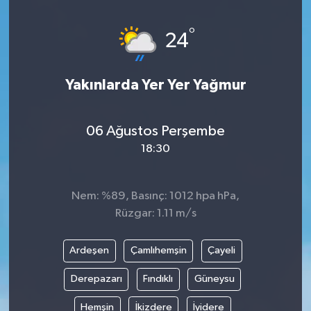
°
24
Yakınlarda Yer Yer Yağmur
06 Ağustos Perşembe
18:30
Nem: %89, Basınç: 1012 hpa hPa,
Rüzgar: 1.11 m/s
Ardeşen
Çamlıhemşin
Çayeli
Derepazarı
Fındıklı
Güneysu
Hemşin
İkizdere
İyidere