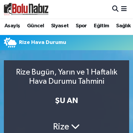
Asayiş
Bolu Nöbetçi Eczaneler
Asayiş
Güncel
Siyaset
Spor
Eğitim
Sağlık
Güncel
Bolu Hava Durumu
Rize Hava Durumu
Bolu Namaz Vakitleri
Bolu Trafik Yoğunluk Haritası
Rize Bugün, Yarın ve 1 Haftalık
Hava Durumu Tahmini
Süper Lig Puan Durumu ve Fikstür
Tüm Manşetler
ŞU AN
Son Dakika Haberleri
Rize
Haber Arşivi