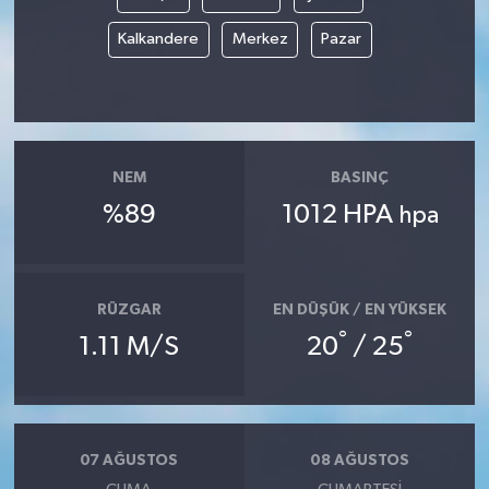
Kalkandere
Merkez
Pazar
NEM
BASINÇ
%89
1012 HPA
hpa
RÜZGAR
EN DÜŞÜK / EN YÜKSEK
°
°
1.11 M/S
20
/ 25
07 AĞUSTOS
08 AĞUSTOS