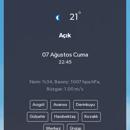
°
21
Açık
07 Ağustos Cuma
22:45
Nem: %34, Basınç: 1007 hpa hPa,
Rüzgar: 1.00 m/s
Acıgöl
Avanos
Derinkuyu
Gülşehir
Hacıbektaş
Kozaklı
Merkez
Ürgüp