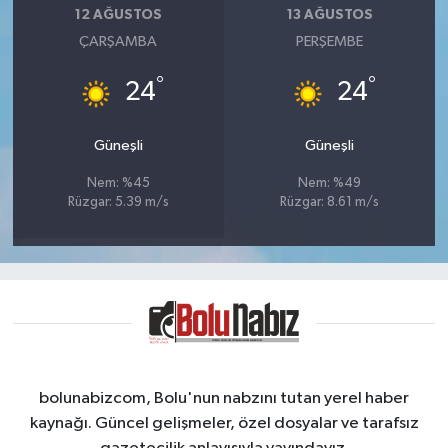
12 AĞUSTOS
13 AĞUSTOS
ÇARŞAMBA
PERŞEMBE
°
°
24
24
Güneşli
Güneşli
Nem: %45
Nem: %49
Rüzgar: 5.39 m/s
Rüzgar: 8.61 m/s
bolunabizcom, Bolu'nun nabzını tutan yerel haber
kaynağı. Güncel gelişmeler, özel dosyalar ve tarafsız