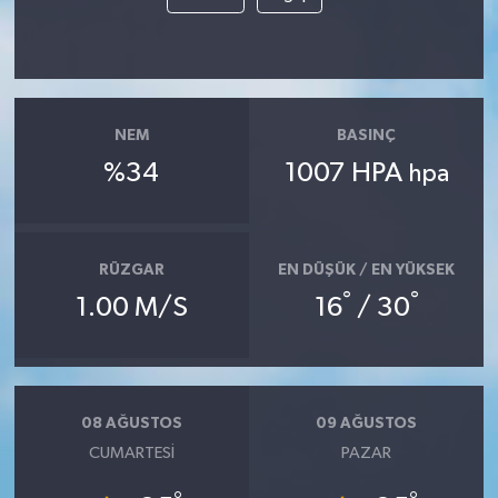
NEM
BASINÇ
%34
1007 HPA
hpa
RÜZGAR
EN DÜŞÜK / EN YÜKSEK
°
°
1.00 M/S
16
/ 30
08 AĞUSTOS
09 AĞUSTOS
CUMARTESI
PAZAR