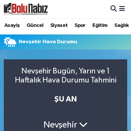
Asayiş
Bolu Nöbetçi Eczaneler
Asayiş
Güncel
Siyaset
Spor
Eğitim
Sağlık
Güncel
Bolu Hava Durumu
Nevşehir Hava Durumu
Bolu Namaz Vakitleri
Bolu Trafik Yoğunluk Haritası
Nevşehir Bugün, Yarın ve 1
Haftalık Hava Durumu Tahmini
Süper Lig Puan Durumu ve Fikstür
Tüm Manşetler
ŞU AN
Son Dakika Haberleri
Nevşehir
Haber Arşivi