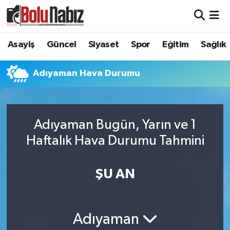
Asayiş
Bolu Nöbetçi Eczaneler
Asayiş
Güncel
Siyaset
Spor
Eğitim
Sağlık
Güncel
Bolu Hava Durumu
Adıyaman Hava Durumu
Bolu Namaz Vakitleri
Bolu Trafik Yoğunluk Haritası
Adıyaman Bugün, Yarın ve 1
Haftalık Hava Durumu Tahmini
Süper Lig Puan Durumu ve Fikstür
Tüm Manşetler
ŞU AN
Son Dakika Haberleri
Adıyaman
Haber Arşivi