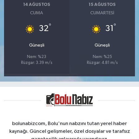
14 AĞUSTOS
15 AĞUSTOS
CUMA
CUMARTESI
°
°
32
31
Güneşli
Güneşli
Nem: %23
Nem: %25
Rüzgar: 3.39 m/s
Rüzgar: 4.81 m/s
bolunabizcom, Bolu'nun nabzını tutan yerel haber
kaynağı. Güncel gelişmeler, özel dosyalar ve tarafsız