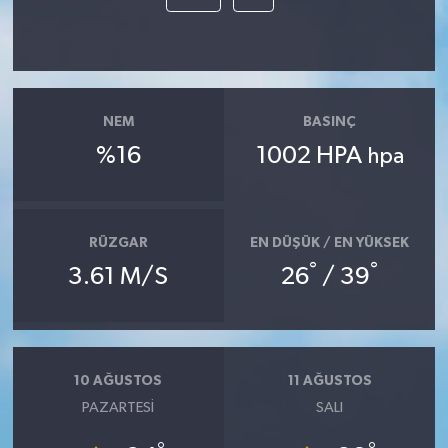
NEM
BASINÇ
%16
1002 HPA
hpa
RÜZGAR
EN DÜŞÜK / EN YÜKSEK
°
°
3.61 M/S
26
/ 39
10 AĞUSTOS
11 AĞUSTOS
PAZARTESI
SALI