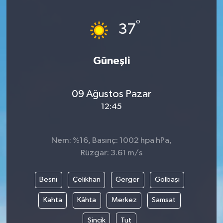
°
37
Güneşli
09 Ağustos Pazar
12:45
Nem: %16, Basınç: 1002 hpa hPa,
Rüzgar: 3.61 m/s
Besni
Çelikhan
Gerger
Gölbaşı
Kahta
Kâhta
Merkez
Samsat
Sincik
Tut