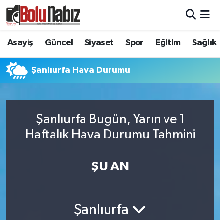
Asayiş
Bolu Nöbetçi Eczaneler
Asayiş
Güncel
Siyaset
Spor
Eğitim
Sağlık
Güncel
Bolu Hava Durumu
Şanlıurfa Hava Durumu
Bolu Namaz Vakitleri
Bolu Trafik Yoğunluk Haritası
Şanlıurfa Bugün, Yarın ve 1
Haftalık Hava Durumu Tahmini
Süper Lig Puan Durumu ve Fikstür
Tüm Manşetler
ŞU AN
Son Dakika Haberleri
Şanlıurfa
Haber Arşivi