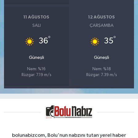
11 AĞUSTOS
12 AĞUSTOS
SALI
ÇARŞAMBA
°
°
36
35
Güneşli
Güneşli
Nem: %16
Nem: %18
Rüzgar: 7.19 m/s
Rüzgar: 7.39 m/s
bolunabizcom, Bolu'nun nabzını tutan yerel haber