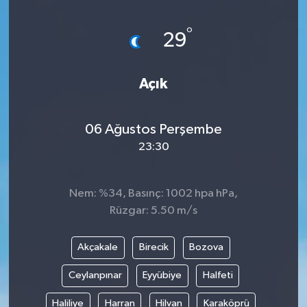
°
29
Açık
06 Ağustos Perşembe
23:30
Nem: %34, Basınç: 1002 hpa hPa,
Rüzgar: 5.50 m/s
Akçakale
Birecik
Bozova
Ceylanpınar
Eyyübiye
Halfeti
Haliliye
Harran
Hilvan
Karaköprü