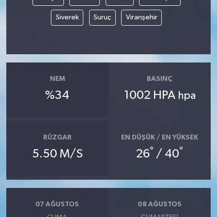
Siverek
Suruç
Viranşehir
NEM
BASINÇ
%34
1002 HPA
hpa
RÜZGAR
EN DÜŞÜK / EN YÜKSEK
°
°
5.50 M/S
26
/ 40
07 AĞUSTOS
08 AĞUSTOS