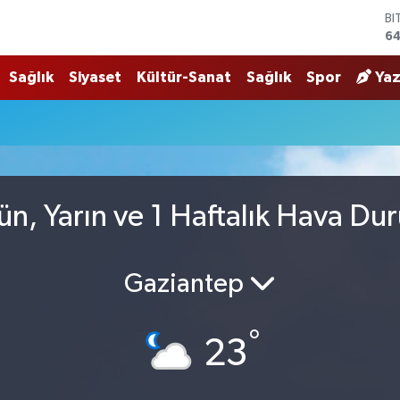
BI
64
D
47
Sağlık
Siyaset
Kültür-Sanat
Sağlık
Spor
Yaz
E
55
u
ST
64
GR
66
Bİ
ün, Yarın ve 1 Haftalık Hava D
13
Gaziantep
°
23