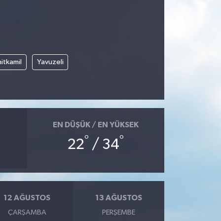
itkamil
Yavuzeli
EN DÜŞÜK / EN YÜKSEK
°
°
22
/ 34
12 AĞUSTOS
13 AĞUSTOS
ÇARŞAMBA
PERŞEMBE