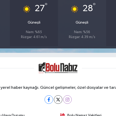
°
°
27
28
Güneşli
Güneşli
Nem: %65
Nem: %56
Rüzgar: 4.61 m/s
Rüzgar: 4.39 m/s
erel haber kaynağı. Güncel gelişmeler, özel dosyalar ve taraf
u Hava Durumu
Bolu Namaz Vakitleri