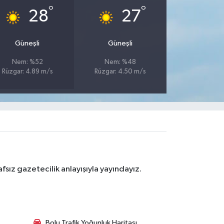
°
°
28
27
Güneşli
Güneşli
Nem: %52
Nem: %48
Rüzgar: 4.89 m/s
Rüzgar: 4.50 m/s
sız gazetecilik anlayışıyla yayındayız.
Bolu Trafik Yoğunluk Haritası