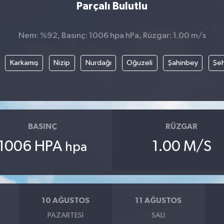
Parçalı Bulutlu
Nem: %92, Basınç: 1006 hpa hPa, Rüzgar: 1.00 m/s
Karkamış
Nizip
Nurdağı
Oğuzeli
Şahinbey
Şeh
BASINÇ
RÜZGAR
1006 HPA
1.00 M/S
hpa
10 AĞUSTOS
11 AĞUSTOS
PAZARTESI
SALI