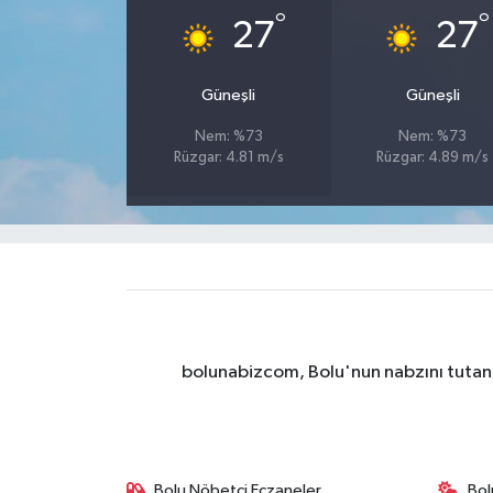
°
°
27
27
Güneşli
Güneşli
Nem: %73
Nem: %73
Rüzgar: 4.81 m/s
Rüzgar: 4.89 m/s
bolunabizcom, Bolu'nun nabzını tutan y
Bolu Nöbetçi Eczaneler
Bol