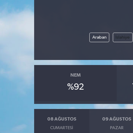
Araban
İslahiye
NEM
%92
08 AĞUSTOS
09 AĞUSTOS
CUMARTESI
PAZAR