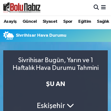
Asayiş
Bolu Nöbetçi Eczaneler
Asayiş
Güncel
Siyaset
Spor
Eğitim
Sağlık
Güncel
Bolu Hava Durumu
Sivrihisar Hava Durumu
Bolu Namaz Vakitleri
Bolu Trafik Yoğunluk Haritası
Sivrihisar Bugün, Yarın ve 1
Haftalık Hava Durumu Tahmini
Süper Lig Puan Durumu ve Fikstür
Tüm Manşetler
ŞU AN
Son Dakika Haberleri
Eskişehir
Haber Arşivi