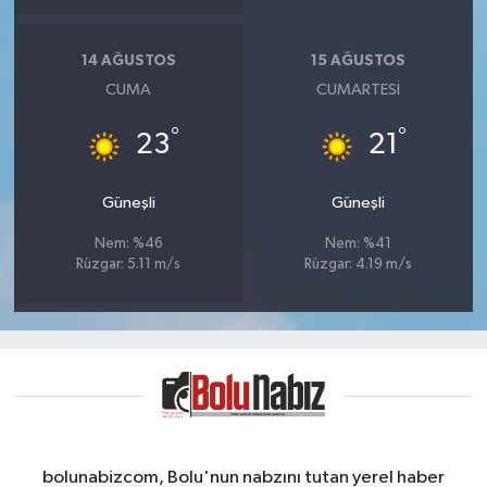
14 AĞUSTOS
15 AĞUSTOS
CUMA
CUMARTESI
°
°
23
21
Güneşli
Güneşli
Nem: %46
Nem: %41
Rüzgar: 5.11 m/s
Rüzgar: 4.19 m/s
bolunabizcom, Bolu'nun nabzını tutan yerel haber