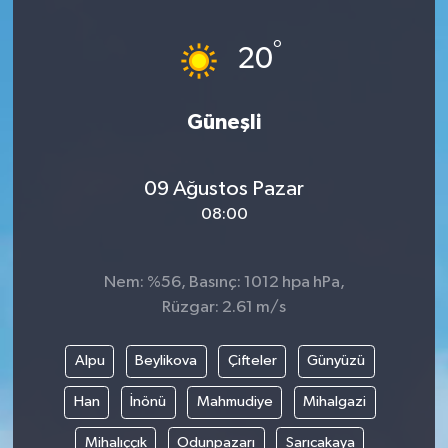
°
20
Güneşli
09 Ağustos Pazar
08:00
Nem: %56, Basınç: 1012 hpa hPa,
Rüzgar: 2.61 m/s
Alpu
Beylikova
Çifteler
Günyüzü
Han
İnönü
Mahmudiye
Mihalgazi
Mihalıççık
Odunpazarı
Sarıcakaya