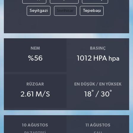
Seyitgazi
Sivrihisar
Tepebaşı
NEM
BASINÇ
%56
1012 HPA
hpa
RÜZGAR
EN DÜŞÜK / EN YÜKSEK
°
°
2.61 M/S
18
/ 30
10 AĞUSTOS
11 AĞUSTOS