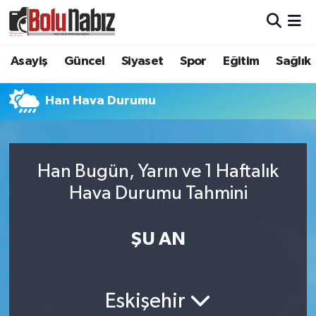
Asayiş
Bolu Nöbetçi Eczaneler
Asayiş
Güncel
Siyaset
Spor
Eğitim
Sağlık
Güncel
Bolu Hava Durumu
Han Hava Durumu
Bolu Namaz Vakitleri
Bolu Trafik Yoğunluk Haritası
Han Bugün, Yarın ve 1 Haftalık
Hava Durumu Tahmini
Süper Lig Puan Durumu ve Fikstür
Tüm Manşetler
ŞU AN
Son Dakika Haberleri
Eskişehir
Haber Arşivi