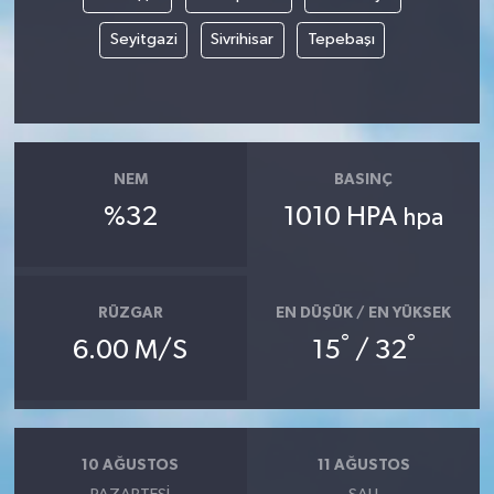
Seyitgazi
Sivrihisar
Tepebaşı
NEM
BASINÇ
%32
1010 HPA
hpa
RÜZGAR
EN DÜŞÜK / EN YÜKSEK
°
°
6.00 M/S
15
/ 32
10 AĞUSTOS
11 AĞUSTOS