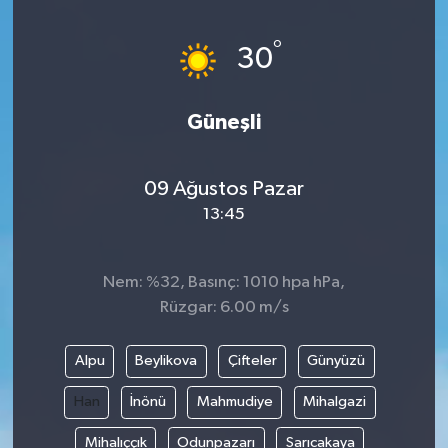
°
30
Güneşli
09 Ağustos Pazar
13:45
Nem: %32, Basınç: 1010 hpa hPa,
Rüzgar: 6.00 m/s
Alpu
Beylikova
Çifteler
Günyüzü
Han
İnönü
Mahmudiye
Mihalgazi
Mihalıççık
Odunpazarı
Sarıcakaya