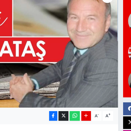
-
+
A
A