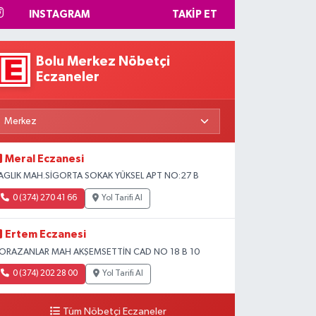
INSTAGRAM
TAKIP ET
Bolu Merkez Nöbetçi
Eczaneler
Meral Eczanesi
AGLIK MAH.SİGORTA SOKAK YÜKSEL APT NO:27 B
0 (374) 270 41 66
Yol Tarifi Al
Ertem Eczanesi
ORAZANLAR MAH AKŞEMSETTİN CAD NO 18 B 10
0 (374) 202 28 00
Yol Tarifi Al
Tüm Nöbetçi Eczaneler