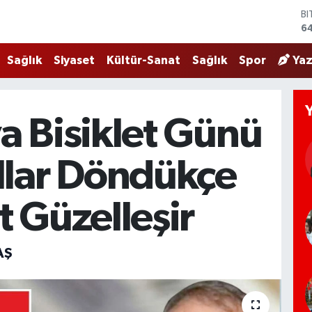
B
6
D
4
Sağlık
Siyaset
Kültür-Sanat
Sağlık
Spor
Yaz
E
5
ST
6
 Bisiklet Günü
G
65
Bİ
llar Döndükçe
13
 Güzelleşir
AŞ