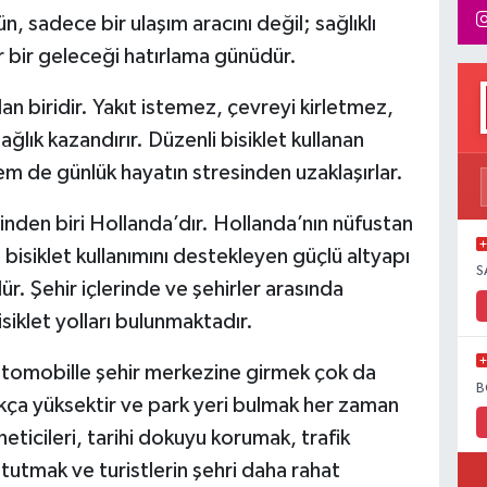
, sadece bir ulaşım aracını değil; sağlıklı
ir bir geleceği hatırlama günüdür.
ndan biridir. Yakıt istemez, çevreyi kirletmez,
ğlık kazandırır. Düzenli bisiklet kullanan
em de günlük hayatın stresinden uzaklaşırlar.
nden biri Hollanda’dır. Hollanda’nın nüfustan
 bisiklet kullanımını destekleyen güçlü altyapı
S
r. Şehir içlerinde ve şehirler arasında
iklet yolları bulunmaktadır.
otomobille şehir merkezine girmek çok da
B
ukça yüksektir ve park yeri bulmak her zaman
eticileri, tarihi dokuyu korumak, trafik
utmak ve turistlerin şehri daha rahat