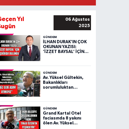
Geçen Yıl
06 Ağustos
Bugün
2025
GÜNDEM
İLHAN DURAK’IN ÇOK
OKUNAN YAZISI:
‘İZZET BAYSAL’ İÇİN
ÇAĞRIDA BULUNDU
GÜNDEM
Av. Yüksel Gültekin,
Bakanlıkları
sorumluluktan
kaçmakla eleştirdi
GÜNDEM
Grand Kartal Otel
faciasında 8 yakını
ölen Av. Yüksel
Gültekin’den sert