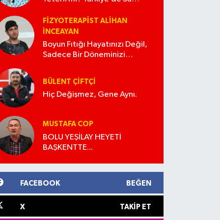
Sporlarının Gelişimi
FIZYOTERAPIST ALIHAN
İNCEAYAN
Boyun Fıtığı Hayatınızı Değil,
Sadece Bir Döneminizi
Anlatıyor Olabilir
BÜLENT ÇIFTÇI
Hiç Değişmez, Gene Aynı.
MUSTAFA COP
BOLU YEŞİLAY HEYETİ
BAŞKENTTE...
FACEBOOK
BEĞEN
X
TAKIP ET