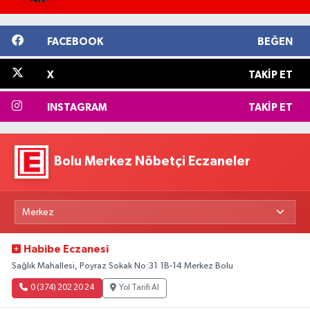
FACEBOOK
BEĞEN
X
TAKIP ET
INSTAGRAM
TAKIP ET
Bolu Merkez Nöbetçi Eczaneler
Habibe Eczanesi
Sağlık Mahallesi, Poyraz Sokak No:31 1B-14 Merkez Bolu
0 (374) 202 20 24
Yol Tarifi Al