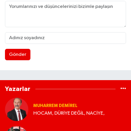
Gönder
Yazarlar
MUHARREM DEMIREL
HOCAM, DÜRİYE DEĞİL, NACİYE,