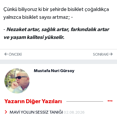
Çünkü biliyoruz ki bir şehirde bisiklet çoğaldıkça
yalnızca bisiklet sayısı artmaz; -
-
Nezaket artar, sağlık artar, farkındalık artar
ve yaşam kalitesi yükselir.
ÖNCEKI
SONRAKI
Mustafa Nuri Gürsoy
Yazarın Diğer Yazıları
MAVİ YOLUN SESSİZ TANIĞI
02.08.2026