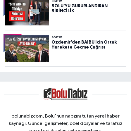
EĞITIM
Sağlık Eczanesi
BOLU’YU GURURLANDIRAN
BİRİNCİLİK
İZZET BAYSAL MAH. ÇAKMAKLAR CAD. NO:40 A ARTI MARKET YANI
0 (374) 217 88 77
Yol Tarifi Al
Stad Eczanesi
EĞITIM
Özdemir’den BAİBÜ İçin Ortak
Karamanlı Mahallesi, Stadyum Caddesi, No:39 A Merkez Bolu
Harekete Geçme Çağrısı
0 (374) 217 05 75
Yol Tarifi Al
Arzu Eczanesi
Tabaklar Mahallesi, İzzet Baysal Caddesi No:54 B Merkez Bolu
0 (374) 215 50 58
Yol Tarifi Al
bolunabizcom, Bolu'nun nabzını tutan yerel haber
kaynağı. Güncel gelişmeler, özel dosyalar ve tarafsız
gazetecilik anlayışıyla yayındayız.