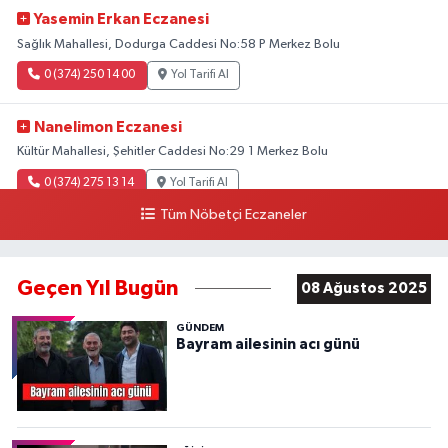
Yasemin Erkan Eczanesi
Sağlık Mahallesi, Dodurga Caddesi No:58 P Merkez Bolu
0 (374) 250 14 00
Yol Tarifi Al
Nanelimon Eczanesi
Kültür Mahallesi, Şehitler Caddesi No:29 1 Merkez Bolu
0 (374) 275 13 14
Yol Tarifi Al
Tüm Nöbetçi Eczaneler
Zeynep Eczanesi
Sağlık Mahallesi, Şehitler Caddesi No:32 7 Merkez Bolu
Geçen Yıl Bugün
08 Ağustos 2025
0 (374) 270 54 53
Yol Tarifi Al
GÜNDEM
Deva Eczanesi
Bayram ailesinin acı günü
BORAZANLAR MH. MEHMET AKİF ERSOY BULVARI AKASYA EVLERİ NO:50
A
0 (374) 240 94 94
Yol Tarifi Al