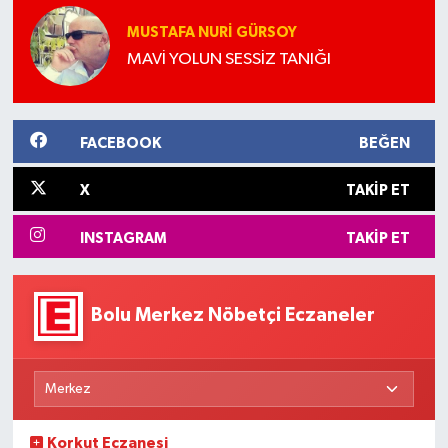
MUSTAFA NURI GÜRSOY
MAVİ YOLUN SESSİZ TANIĞI
FACEBOOK
BEĞEN
X
TAKIP ET
INSTAGRAM
TAKIP ET
Bolu Merkez Nöbetçi Eczaneler
Korkut Eczanesi