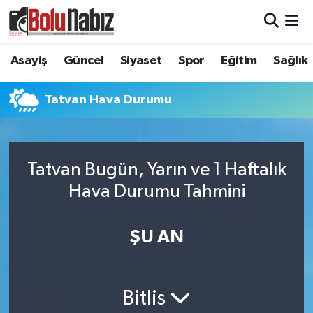
Asayiş
Bolu Nöbetçi Eczaneler
Asayiş
Güncel
Siyaset
Spor
Eğitim
Sağlık
Güncel
Bolu Hava Durumu
Tatvan Hava Durumu
Bolu Namaz Vakitleri
Bolu Trafik Yoğunluk Haritası
Tatvan Bugün, Yarın ve 1 Haftalık
Hava Durumu Tahmini
Süper Lig Puan Durumu ve Fikstür
Tüm Manşetler
ŞU AN
Son Dakika Haberleri
Bitlis
Haber Arşivi