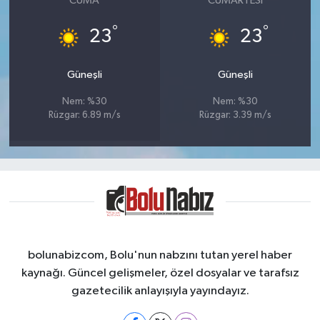
CUMA
CUMARTESI
°
°
23
23
Güneşli
Güneşli
Nem: %30
Nem: %30
Rüzgar: 6.89 m/s
Rüzgar: 3.39 m/s
bolunabizcom, Bolu'nun nabzını tutan yerel haber
kaynağı. Güncel gelişmeler, özel dosyalar ve tarafsız
gazetecilik anlayışıyla yayındayız.