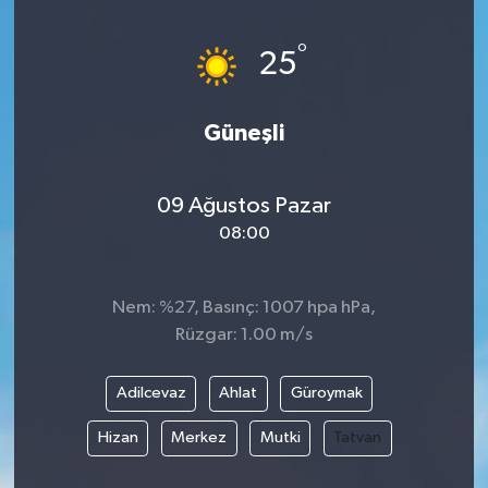
°
25
Güneşli
09 Ağustos Pazar
08:00
Nem: %27, Basınç: 1007 hpa hPa,
Rüzgar: 1.00 m/s
Adilcevaz
Ahlat
Güroymak
Hizan
Merkez
Mutki
Tatvan