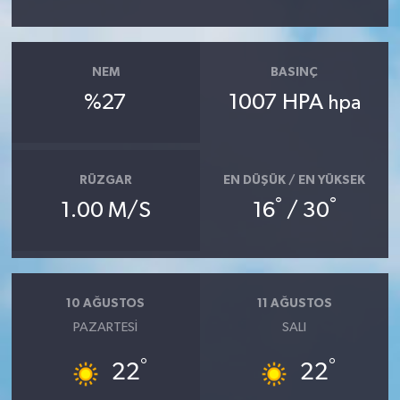
NEM
BASINÇ
%27
1007 HPA
hpa
RÜZGAR
EN DÜŞÜK / EN YÜKSEK
°
°
1.00 M/S
16
/ 30
10 AĞUSTOS
11 AĞUSTOS
PAZARTESI
SALI
°
°
22
22