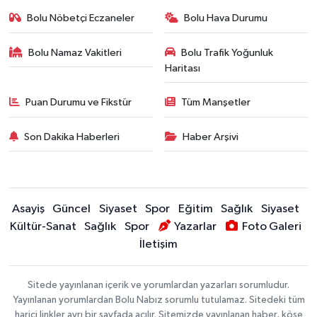
Bolu Nöbetçi Eczaneler
Bolu Hava Durumu
Bolu Namaz Vakitleri
Bolu Trafik Yoğunluk
Haritası
Puan Durumu ve Fikstür
Tüm Manşetler
Son Dakika Haberleri
Haber Arşivi
Asayiş
Güncel
Siyaset
Spor
Eğitim
Sağlık
Siyaset
Kültür-Sanat
Sağlık
Spor
Yazarlar
Foto Galeri
İletişim
Sitede yayınlanan içerik ve yorumlardan yazarları sorumludur.
Yayınlanan yorumlardan Bolu Nabız sorumlu tutulamaz. Sitedeki tüm
harici linkler ayrı bir sayfada açılır. Sitemizde yayınlanan haber, köşe