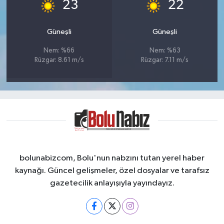
°
°
23
22
Güneşli
Güneşli
Nem: %66
Nem: %63
Rüzgar: 8.61 m/s
Rüzgar: 7.11 m/s
bolunabizcom, Bolu'nun nabzını tutan yerel haber
kaynağı. Güncel gelişmeler, özel dosyalar ve tarafsız
gazetecilik anlayışıyla yayındayız.