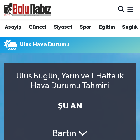
Asayiş
Bolu Nöbetçi Eczaneler
Asayiş
Güncel
Siyaset
Spor
Eğitim
Sağlık
Güncel
Bolu Hava Durumu
Ulus Hava Durumu
Bolu Namaz Vakitleri
Bolu Trafik Yoğunluk Haritası
Ulus Bugün, Yarın ve 1 Haftalık
Hava Durumu Tahmini
Süper Lig Puan Durumu ve Fikstür
Tüm Manşetler
ŞU AN
Son Dakika Haberleri
Bartın
Haber Arşivi