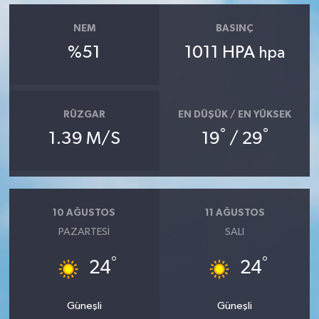
NEM
BASINÇ
%51
1011 HPA
hpa
RÜZGAR
EN DÜŞÜK / EN YÜKSEK
°
°
1.39 M/S
19
/ 29
10 AĞUSTOS
11 AĞUSTOS
PAZARTESI
SALI
°
°
24
24
Güneşli
Güneşli