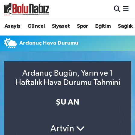
Asayiş
Bolu Nöbetçi Eczaneler
Asayiş
Güncel
Siyaset
Spor
Eğitim
Sağlık
Güncel
Bolu Hava Durumu
Ardanuç Hava Durumu
Bolu Namaz Vakitleri
Bolu Trafik Yoğunluk Haritası
Ardanuç Bugün, Yarın ve 1
Haftalık Hava Durumu Tahmini
Süper Lig Puan Durumu ve Fikstür
Tüm Manşetler
ŞU AN
Son Dakika Haberleri
Artvin
Haber Arşivi