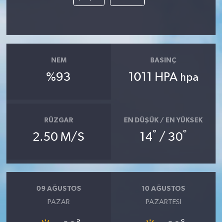
NEM
BASINÇ
%93
1011 HPA
hpa
RÜZGAR
EN DÜŞÜK / EN YÜKSEK
°
°
2.50 M/S
14
/ 30
09 AĞUSTOS
10 AĞUSTOS
PAZAR
PAZARTESI