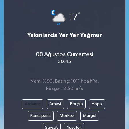
°
17
Yakınlarda Yer Yer Yağmur
08 Ağustos Cumartesi
20:45
Nem: %93, Basınç: 1011 hpa hPa,
Rüzgar: 2.50 m/s
Ardanuç
Arhavi
Borçka
Hopa
Kemalpaşa
Merkez
Murgul
Şavşat
Yusufeli