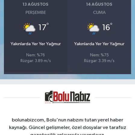
13 AĞUSTOS
14 AĞUSTOS
PERŞEMBE
CUMA
°
°
17
16
Yakınlarda Yer Yer Yağmur
Yakınlarda Yer Yer Yağmur
Nem: %76
Nem: %75
Rüzgar: 3.89 m/s
Rüzgar: 3.39 m/s
bolunabizcom, Bolu'nun nabzını tutan yerel haber
kaynağı. Güncel gelişmeler, özel dosyalar ve tarafsız