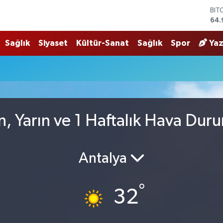
BIT
64.
DO
47,
Sağlık
Siyaset
Kültür-Sanat
Sağlık
Spor
Yaz
EU
55,
STE
64,
GRA
666
BİS
, Yarın ve 1 Haftalık Hava Dur
13.
Antalya
°
32