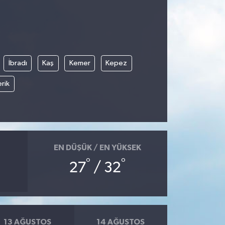
İbradı
Kaş
Kemer
Kepez
rik
EN DÜŞÜK / EN YÜKSEK
°
°
27
/ 32
13 AĞUSTOS
14 AĞUSTOS