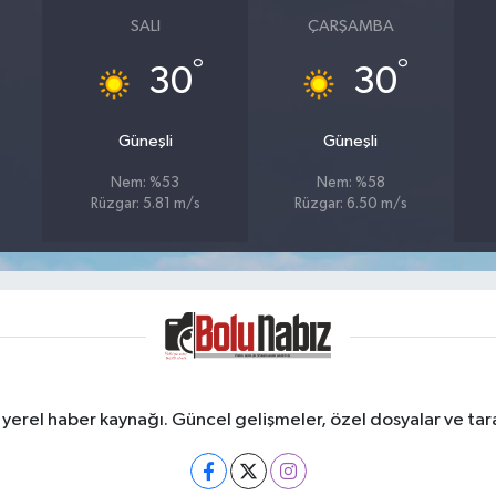
SALI
ÇARŞAMBA
°
°
30
30
Güneşli
Güneşli
Nem: %53
Nem: %58
Rüzgar: 5.81 m/s
Rüzgar: 6.50 m/s
erel haber kaynağı. Güncel gelişmeler, özel dosyalar ve taraf