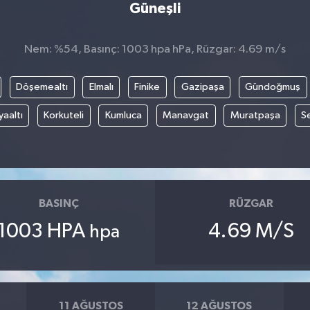
Güneşli
Nem: %54, Basınç: 1003 hpa hPa, Rüzgar: 4.69 m/s
Döşemealtı
Elmalı
Finike
Gazipaşa
Gündoğmuş
aaltı
Korkuteli
Kumluca
Manavgat
Muratpaşa
Se
BASINÇ
RÜZGAR
1003 HPA
4.69 M/S
hpa
11 AĞUSTOS
12 AĞUSTOS