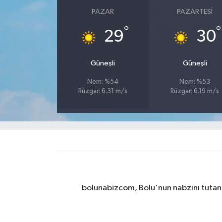
PAZAR
PAZARTESI
°
°
29
30
Güneşli
Güneşli
Nem: %54
Nem: %53
Rüzgar: 6.31 m/s
Rüzgar: 6.19 m/s
bolunabizcom, Bolu'nun nabzını tutan y