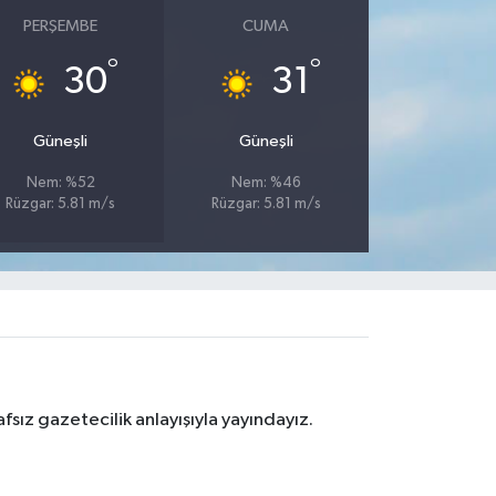
PERŞEMBE
CUMA
°
°
30
31
Güneşli
Güneşli
Nem: %52
Nem: %46
Rüzgar: 5.81 m/s
Rüzgar: 5.81 m/s
sız gazetecilik anlayışıyla yayındayız.