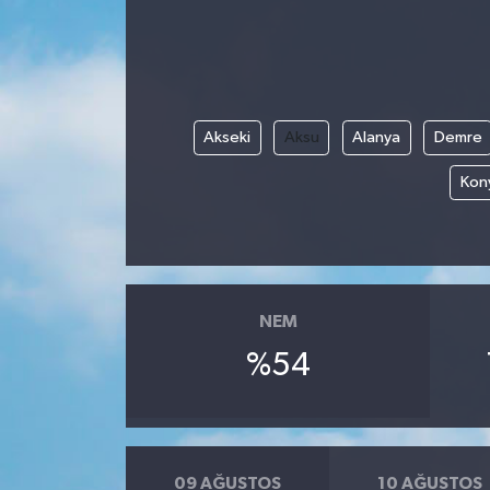
Akseki
Aksu
Alanya
Demre
Kony
NEM
%54
09 AĞUSTOS
10 AĞUSTOS