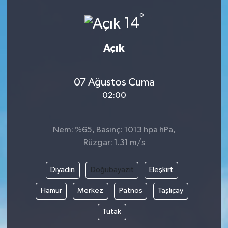
°
14
Açık
07 Ağustos Cuma
02:00
Nem: %65, Basınç: 1013 hpa hPa,
Rüzgar: 1.31 m/s
Diyadin
Doğubayazıt
Eleşkirt
Hamur
Merkez
Patnos
Taşlıçay
Tutak