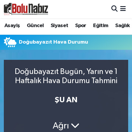
Asayiş
Bolu Nöbetçi Eczaneler
Asayiş
Güncel
Siyaset
Spor
Eğitim
Sağlık
Güncel
Bolu Hava Durumu
Doğubayazıt Hava Durumu
Bolu Namaz Vakitleri
Bolu Trafik Yoğunluk Haritası
Doğubayazıt Bugün, Yarın ve 1
Haftalık Hava Durumu Tahmini
Süper Lig Puan Durumu ve Fikstür
Tüm Manşetler
ŞU AN
Son Dakika Haberleri
Ağrı
Haber Arşivi