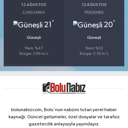
12 AĞUSTOS
13 AĞUSTOS
ÇARŞAMBA
PERŞEMBE
°
°
21
20
Güneşli
Güneşli
Nem: %47
Nem: %52
Rüzgar: 2.89 m/s
Rüzgar: 2.39 m/s
bolunabizcom, Bolu'nun nabzını tutan yerel haber
kaynağı. Güncel gelişmeler, özel dosyalar ve tarafsız
gazetecilik anlayışıyla yayındayız.