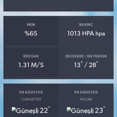
NEM
BASINÇ
%65
1013 HPA
hpa
RÜZGAR
EN DÜŞÜK / EN YÜKSEK
°
°
1.31 M/S
13
/ 28
08 AĞUSTOS
09 AĞUSTOS
CUMARTESI
PAZAR
°
°
22
23