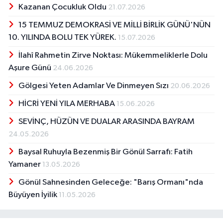
Kazanan Çocukluk Oldu
21.07.2026
15 TEMMUZ DEMOKRASİ VE MİLLİ BİRLİK GÜNÜ'NÜN
10. YILINDA BOLU TEK YÜREK.
15.07.2026
İlahî Rahmetin Zirve Noktası: Mükemmeliklerle Dolu
Aşure Günü
24.06.2026
Gölgesi Yeten Adamlar Ve Dinmeyen Sızı
20.06.2026
HİCRİ YENİ YILA MERHABA
15.06.2026
SEVİNÇ, HÜZÜN VE DUALAR ARASINDA BAYRAM
24.05.2026
Baysal Ruhuyla Bezenmiş Bir Gönül Sarrafı: Fatih
Yamaner
13.05.2026
Gönül Sahnesinden Geleceğe: "Barış Ormanı"nda
Büyüyen İyilik
11.05.2026