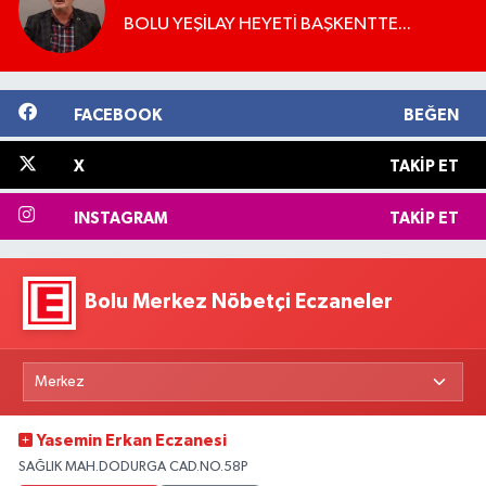
BOLU YEŞİLAY HEYETİ BAŞKENTTE...
FACEBOOK
BEĞEN
X
TAKIP ET
INSTAGRAM
TAKIP ET
Bolu Merkez Nöbetçi Eczaneler
Yasemin Erkan Eczanesi
SAĞLIK MAH.DODURGA CAD.NO.58P