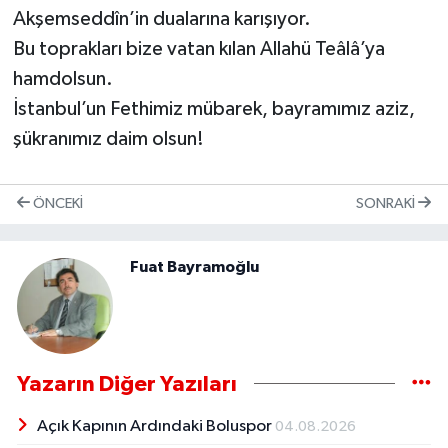
Akşemseddîn’in dualarına karışıyor.
Bu toprakları bize vatan kılan Allahü Teâlâ’ya
hamdolsun.
İstanbul’un Fethimiz mübarek, bayramımız aziz,
şükranımız daim olsun!
ÖNCEKI
SONRAKI
Fuat Bayramoğlu
Yazarın Diğer Yazıları
Açık Kapının Ardındaki Boluspor
04.08.2026