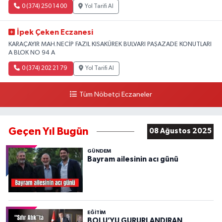
0 (374) 250 14 00
Yol Tarifi Al
İpek Çeken Eczanesi
KARAÇAYIR MAH.NECİP FAZIL KISAKÜREK BULVARI PAŞAZADE KONUTLARI
A BLOK NO 94 A
0 (374) 202 21 79
Yol Tarifi Al
Tüm Nöbetçi Eczaneler
Geçen Yıl Bugün
08 Ağustos 2025
GÜNDEM
Bayram ailesinin acı günü
EĞITIM
BOLU’YU GURURLANDIRAN