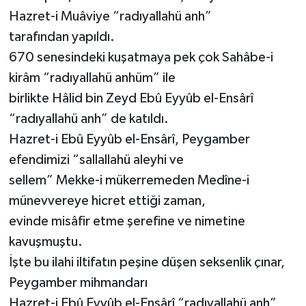
Hazret-i Muâviye “radıyallahü anh”
tarafından yapıldı.
670 senesindeki kuşatmaya pek çok Sahâbe-i
kirâm “radıyallahü anhüm” ile
birlikte Hâlid bin Zeyd Ebû Eyyûb el-Ensârî
“radıyallahü anh” de katıldı.
Hazret-i Ebû Eyyûb el-Ensârî, Peygamber
efendimizi “sallallahü aleyhi ve
sellem” Mekke-i mükerremeden Medîne-i
münevvereye hicret ettiği zaman,
evinde misâfir etme şerefine ve nimetine
kavuşmuştu.
İşte bu ilahi iltifatın peşine düşen seksenlik çınar,
Peygamber mihmandarı
Hazret-i Ebû Eyyûb el-Ensârî “radıyallahü anh”