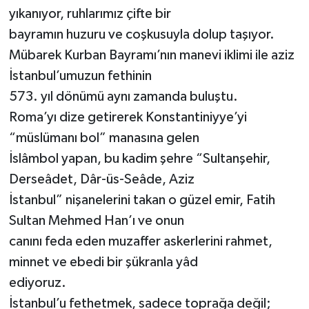
yıkanıyor, ruhlarımız çifte bir
bayramın huzuru ve coşkusuyla dolup taşıyor.
Mübarek Kurban Bayramı’nın manevi iklimi ile aziz
İstanbul’umuzun fethinin
573. yıl dönümü aynı zamanda buluştu.
Roma’yı dize getirerek Konstantiniyye’yi
“müslümanı bol” manasına gelen
İslâmbol yapan, bu kadim şehre “Sultanşehir,
Derseâdet, Dâr-üs-Seâde, Aziz
İstanbul” nişanelerini takan o güzel emir, Fatih
Sultan Mehmed Han’ı ve onun
canını feda eden muzaffer askerlerini rahmet,
minnet ve ebedi bir şükranla yâd
ediyoruz.
İstanbul’u fethetmek, sadece toprağa değil;