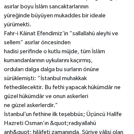
asırlar boyu İslâm sancaktarlarının
yüreğinde büyüyen mukaddes bir ideale
yürümekti.
Fahr-i Kâinat Efendimiz’in “sallallahü aleyhi ve
sellem” asırlar öncesinden
hadisi şerifinde o kutlu müjde, tüm İslâm
kumandanlarının uykularını kaçırmış,
orduları dalga dalga bu surların önüne
sürüklemişti: “İstanbul muhakkak
fethedilecektir. Bu fethi yapacak hükümdâr ne
güzel hükümdâr ve onun askerleri
ne güzel askerlerdir.”
İstanbul’un fethine ilk teşebbüs; Üçüncü Halîfe
Hazreti Osman’ın &quot;radıyallahü
anh&quot; hilâfeti zamanında, Sûriye vâlisi olan