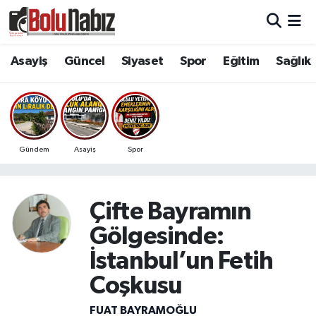
Asayiş
Bolu Nöbetçi Eczaneler
Asayiş
Güncel
Siyaset
Spor
Eğitim
Sağlık
Güncel
Bolu Hava Durumu
Bolu Namaz Vakitleri
Gündem
Asayiş
Spor
Bolu Trafik Yoğunluk Haritası
Süper Lig Puan Durumu ve Fikstür
Çifte Bayramın
Gölgesinde:
Tüm Manşetler
İstanbul’un Fetih
Son Dakika Haberleri
Coşkusu
Haber Arşivi
FUAT BAYRAMOĞLU