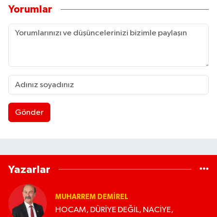
Yorumlar
Gönder
Yazarlar
MUHARREM DEMIREL
HOCAM, DÜRİYE DEĞİL, NACİYE,