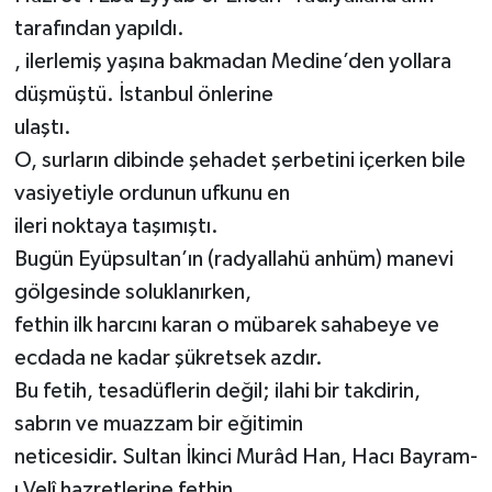
tarafından yapıldı.
, ilerlemiş yaşına bakmadan Medine’den yollara
düşmüştü. İstanbul önlerine
ulaştı.
O, surların dibinde şehadet şerbetini içerken bile
vasiyetiyle ordunun ufkunu en
ileri noktaya taşımıştı.
Bugün Eyüpsultan’ın (radyallahü anhüm) manevi
gölgesinde soluklanırken,
fethin ilk harcını karan o mübarek sahabeye ve
ecdada ne kadar şükretsek azdır.
Bu fetih, tesadüflerin değil; ilahi bir takdirin,
sabrın ve muazzam bir eğitimin
neticesidir. Sultan İkinci Murâd Han, Hacı Bayram-
ı Velî hazretlerine fethin