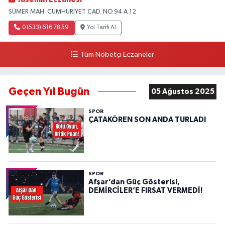
SÜMER MAH. CUMHURİYET CAD. NO.94 A 12
0 (533) 616 78 59
Yol Tarifi Al
Tüm Nöbetçi Eczaneler
Geçen Yıl Bugün
05 Ağustos 2025
SPOR
ÇATAKÖREN SON ANDA TURLADI
SPOR
Afşar’dan Güç Gösterisi,
DEMİRCİLER’E FIRSAT VERMEDİ!