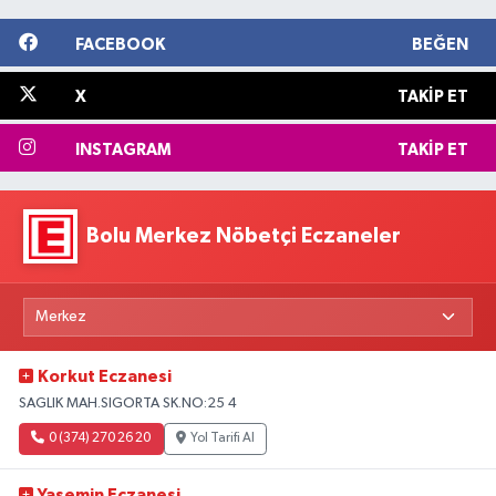
FACEBOOK
BEĞEN
X
TAKIP ET
INSTAGRAM
TAKIP ET
Bolu Merkez Nöbetçi Eczaneler
Korkut Eczanesi
SAGLIK MAH.SIGORTA SK.NO:25 4
0 (374) 270 26 20
Yol Tarifi Al
Yasemin Eczanesi