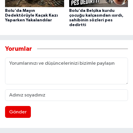
Bolu'da Mayın
Bolu’da Belçika kurdu
Dedektörüyle Kaçak Kazı
çocuğu kalçasından ısırdı,
Yaparken Yakalandılar
sahibinin sözleri pes
dedirtti
Yorumlar
Gönder