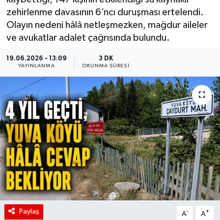
zehirlenme davasının 6’ncı duruşması ertelendi.
Olayın nedeni hâlâ netleşmezken, mağdur aileler
ve avukatlar adalet çağrısında bulundu.
19.06.2026 - 13:09
3 DK
YAYINLANMA
OKUNMA SÜRESI
Paylaş
-
+
A
A