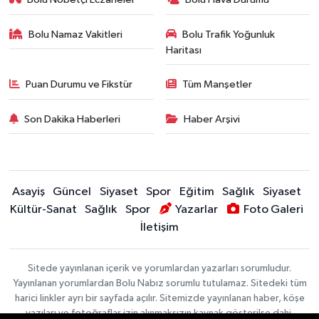
Bolu Namaz Vakitleri
Bolu Trafik Yoğunluk
Haritası
Puan Durumu ve Fikstür
Tüm Manşetler
Son Dakika Haberleri
Haber Arşivi
Asayiş
Güncel
Siyaset
Spor
Eğitim
Sağlık
Siyaset
Kültür-Sanat
Sağlık
Spor
Yazarlar
Foto Galeri
İletişim
Sitede yayınlanan içerik ve yorumlardan yazarları sorumludur.
Yayınlanan yorumlardan Bolu Nabız sorumlu tutulamaz. Sitedeki tüm
harici linkler ayrı bir sayfada açılır. Sitemizde yayınlanan haber, köşe
yazıları ve fotoğraflar izin alınmaksızın kaynak gösterilse dahi,