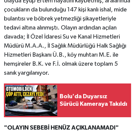
olayda Eyüp Ertem hayatını kaybetmiş, aralarında
çocukların da bulunduğu 147 kişi kanlı ishal, mide
bulantısı ve böbrek yetmezliği şikayetleriyle
tedavi altına alınmıştı. Olayın ardından açılan
davada; İl Özel İdaresi Su ve Kanal Hizmetleri
Müdürü M.A.A., İl Sağlık Müdürlüğü Halk Sağlığı
Hizmetleri Başkanı Ü.B., köy muhtarı M.E. ile
hemşireler B.K. ve F.İ. olmak üzere toplam 5
sanık yargılanıyor.
Bolu'da Duyarsız
Sürücü Kameraya Takıldı
"OLAYIN SEBEBİ HENÜZ AÇIKLANAMADI"