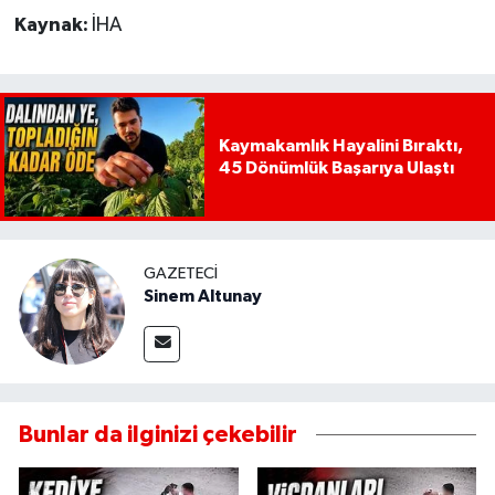
Kaynak:
İHA
Kaymakamlık Hayalini Bıraktı,
45 Dönümlük Başarıya Ulaştı
GAZETECI
Sinem Altunay
Bunlar da ilginizi çekebilir