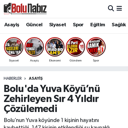
Asayiş
Bolu Nöbetçi Eczaneler
Asayiş
Güncel
Siyaset
Spor
Eğitim
Sağlık
Güncel
Bolu Hava Durumu
Bolu Namaz Vakitleri
Siyaset
Asayiş
Ekonomi
Gündem
Spor
Bolu Trafik Yoğunluk Haritası
HABERLER
ASAYIŞ
Süper Lig Puan Durumu ve Fikstür
Bolu'da Yuva Köyü’nü
Tüm Manşetler
Zehirleyen Sır 4 Yıldır
Çözülemedi
Son Dakika Haberleri
Bolu’nun Yuva köyünde 1 kişinin hayatını
Haber Arşivi
kaybettiği, 147 kişinin etkilendiği su kaynaklı