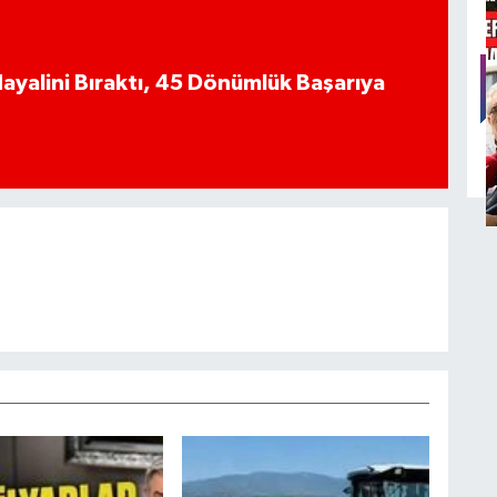
K
B
yalini Bıraktı, 45 Dönümlük Başarıya
T
M