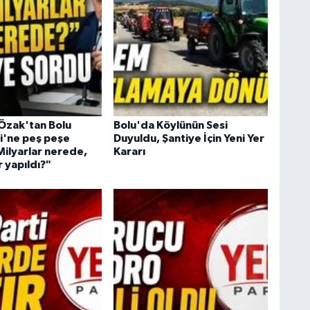
 Özak'tan Bolu
Bolu'da Köylünün Sesi
i'ne peş peşe
Duyuldu, Şantiye İçin Yeni Yer
Milyarlar nerede,
Kararı
 yapıldı?"