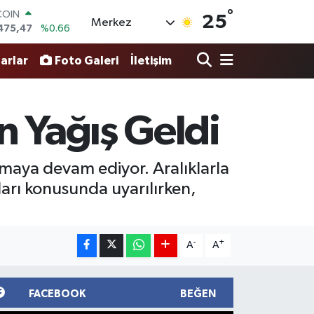
475,47
%0.66
°
25
Merkez
LAR
5971
%0.05
RO
arlar
Foto Galeri
İletişim
1336
%0.18
RLİN
2534
%0.22
M ALTIN
n Yağış Geldi
8.23
%0.39
T100
703
%0
lmaya devam ediyor. Aralıklarla
ları konusunda uyarılırken,
-
+
A
A
FACEBOOK
BEĞEN