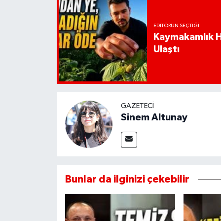
EDITÖRÜN SEÇTIĞI
Kaymakamlık Ha
Ulaştı
GAZETECI
Sinem Altunay
Bunlar da ilginizi çekebilir