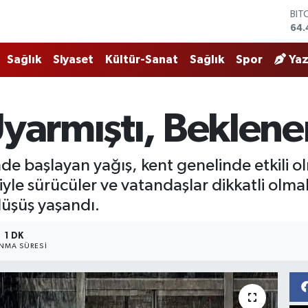
64.
DO
47,
EU
Sağlık
Siyaset
Kültür-Sanat
Sağlık
Spor
Yaz
55,
STE
64,
GRA
yarmıştı, Beklene
651
BİS
13.
de başlayan yağış, kent genelinde etkili o
yle sürücüler ve vatandaşlar dikkatli olma
düşüş yaşandı.
1 DK
NMA SÜRESI