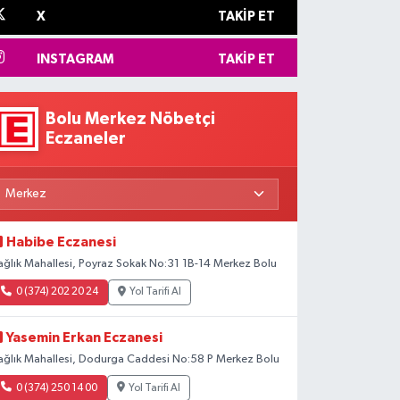
X
TAKIP ET
INSTAGRAM
TAKIP ET
Bolu Merkez Nöbetçi
Eczaneler
Habibe Eczanesi
ağlık Mahallesi, Poyraz Sokak No:31 1B-14 Merkez Bolu
0 (374) 202 20 24
Yol Tarifi Al
Yasemin Erkan Eczanesi
ağlık Mahallesi, Dodurga Caddesi No:58 P Merkez Bolu
0 (374) 250 14 00
Yol Tarifi Al