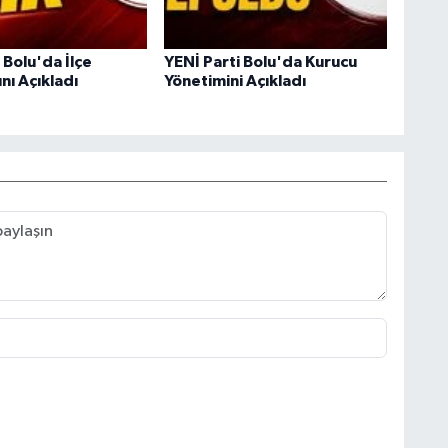
 Bolu'da İlçe
YENİ Parti Bolu'da Kurucu
nı Açıkladı
Yönetimini Açıkladı