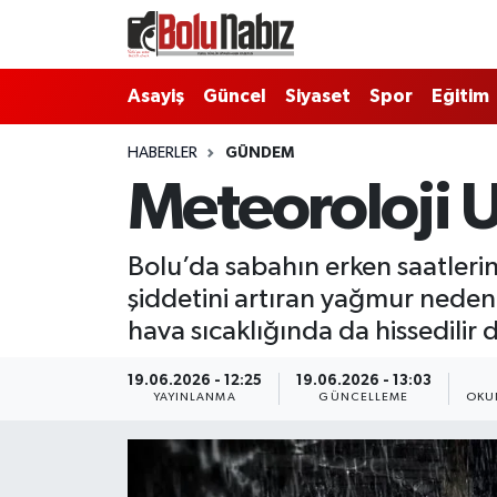
Asayiş
Bolu Nöbetçi Eczaneler
Asayiş
Güncel
Siyaset
Spor
Eğitim
Güncel
Bolu Hava Durumu
HABERLER
GÜNDEM
Meteoroloji U
Bolu Namaz Vakitleri
Bolu Trafik Yoğunluk Haritası
Bolu’da sabahın erken saatlerin
şiddetini artıran yağmur nedeni
Süper Lig Puan Durumu ve Fikstür
hava sıcaklığında da hissedilir 
Tüm Manşetler
19.06.2026 - 12:25
19.06.2026 - 13:03
YAYINLANMA
GÜNCELLEME
OKU
Son Dakika Haberleri
Haber Arşivi