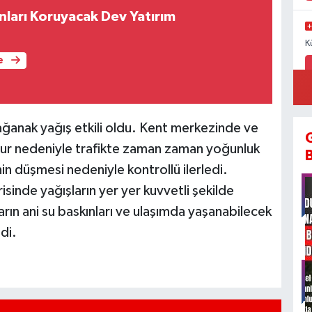
ları Koruyacak Dev Yatırım
K
e
S
ağanak yağış etkili oldu. Kent merkezinde ve
mur nedeniyle trafikte zaman zaman yoğunluk
n düşmesi nedeniyle kontrollü ilerledi.
sinde yağışların yer yer kuvvetli şekilde
S
ın ani su baskınları ve ulaşımda yaşanabilecek
ndi.
B