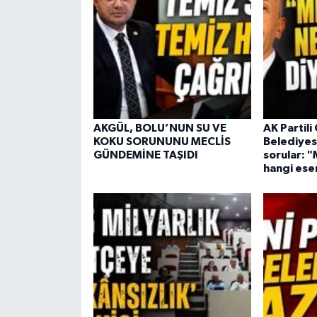
AKGÜL, BOLU’NUN SU VE
AK Partili
KOKU SORUNUNU MECLİS
Belediyes
GÜNDEMİNE TAŞIDI
sorular: "
hangi eser