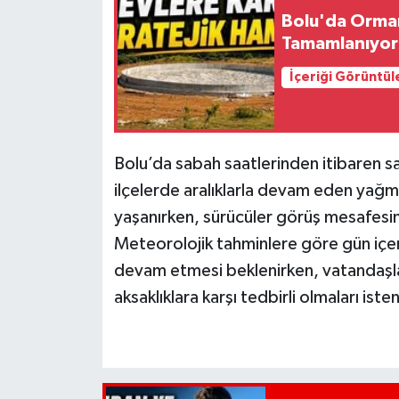
Bolu'da Orman
Tamamlanıyor
İçeriği Görüntül
Bolu’da sabah saatlerinden itibaren s
ilçelerde aralıklarla devam eden yağ
yaşanırken, sürücüler görüş mesafesini
Meteorolojik tahminlere göre gün içeri
devam etmesi beklenirken, vatandaşlar
aksaklıklara karşı tedbirli olmaları iste