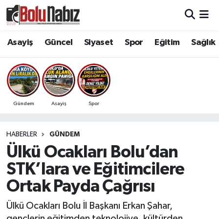
Asayiş
Bolu Nöbetçi Eczaneler
Asayiş
Güncel
Siyaset
Spor
Eğitim
Sağlık
Güncel
Bolu Hava Durumu
Bolu Namaz Vakitleri
Gündem
Asayiş
Spor
Bolu Trafik Yoğunluk Haritası
HABERLER
GÜNDEM
Süper Lig Puan Durumu ve Fikstür
Ülkü Ocakları Bolu’dan
Tüm Manşetler
STK’lara ve Eğitimcilere
Ortak Payda Çağrısı
Son Dakika Haberleri
Ülkü Ocakları Bolu İl Başkanı Erkan Şahar,
Haber Arşivi
gençlerin eğitimden teknolojiye, kültürden