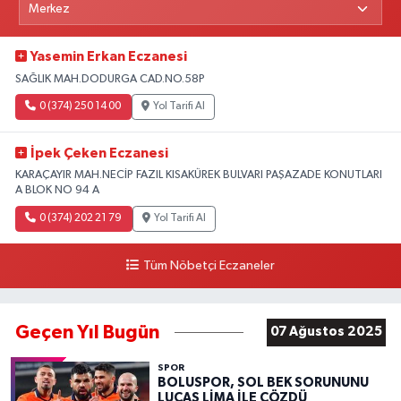
Yasemin Erkan Eczanesi
SAĞLIK MAH.DODURGA CAD.NO.58P
0 (374) 250 14 00
Yol Tarifi Al
İpek Çeken Eczanesi
KARAÇAYIR MAH.NECİP FAZIL KISAKÜREK BULVARI PAŞAZADE KONUTLARI
A BLOK NO 94 A
0 (374) 202 21 79
Yol Tarifi Al
Tüm Nöbetçi Eczaneler
Geçen Yıl Bugün
07 Ağustos 2025
SPOR
BOLUSPOR, SOL BEK SORUNUNU
LUCAS LİMA İLE ÇÖZDÜ