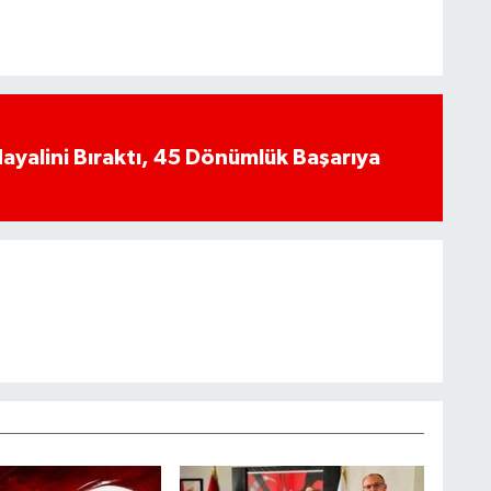
yalini Bıraktı, 45 Dönümlük Başarıya