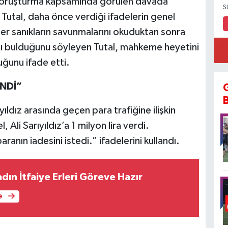
n soruşturma kapsamında görülen davada
S
Tutal, daha önce verdiği ifadelerin genel
ğer sanıkların savunmalarını okuduktan sonra
atı bulduğunu söyleyen Tutal, mahkeme heyetini
ğunu ifade etti.
ENDİ”
ldız arasında geçen para trafiğine ilişkin
Ali Sarıyıldız’a 1 milyon lira verdi.
anın iadesini istedi.” ifadelerini kullandı.
adın İtfaiye Erleri Göreve Hazır
e