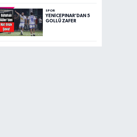
SPOR
YENİCEPINAR’DAN 5
GOLLÜ ZAFER