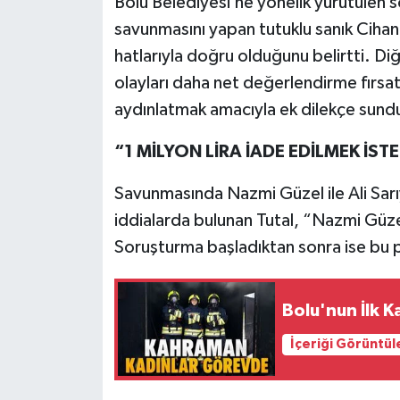
Bolu Belediyesi’ne yönelik yürütüle
savunmasını yapan tutuklu sanık Cihan 
hatlarıyla doğru olduğunu belirtti. Di
olayları daha net değerlendirme fırs
aydınlatmak amacıyla ek dilekçe sundu
“1 MİLYON LİRA İADE EDİLMEK İST
Savunmasında Nazmi Güzel ile Ali Sarıyı
iddialarda bulunan Tutal, “Nazmi Güzel, 
Soruşturma başladıktan sonra ise bu par
Bolu'nun İlk K
İçeriği Görüntül