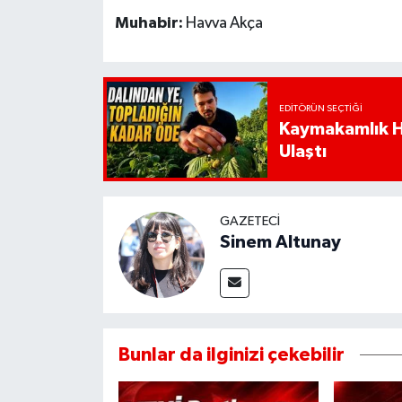
Muhabir:
Havva Akça
EDITÖRÜN SEÇTIĞI
Kaymakamlık Ha
Ulaştı
GAZETECI
Sinem Altunay
Bunlar da ilginizi çekebilir