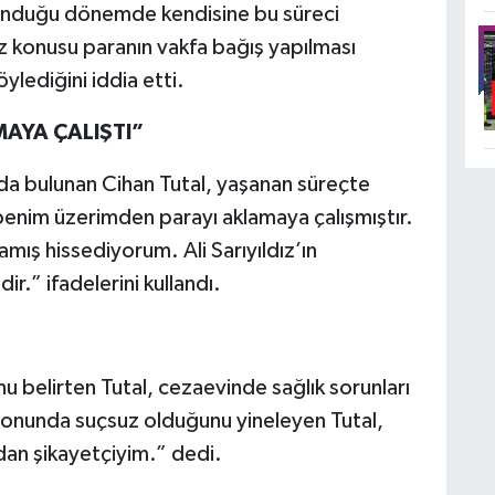
bulunduğu dönemde kendisine bu süreci
 söz konusu paranın vakfa bağış yapılması
ylediğini iddia etti.
AYA ÇALIŞTI”
a bulunan Cihan Tutal, yaşanan süreçte
z benim üzerimden parayı aklamaya çalışmıştır.
ış hissediyorum. Ali Sarıyıldız’ın
ir.” ifadelerini kullandı.
 belirten Tutal, cezaevinde sağlık sorunları
 sonunda suçsuz olduğunu yineleyen Tutal,
’dan şikayetçiyim.” dedi.