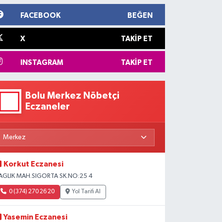
FACEBOOK
BEĞEN
X
TAKIP ET
INSTAGRAM
TAKIP ET
Bolu Merkez Nöbetçi
Eczaneler
Korkut Eczanesi
AGLIK MAH.SIGORTA SK.NO:25 4
0 (374) 270 26 20
Yol Tarifi Al
Yasemin Eczanesi