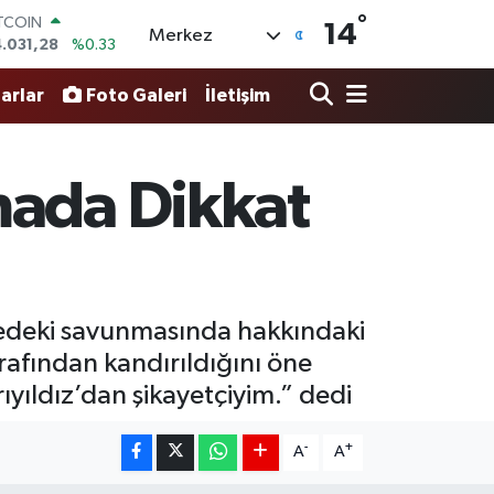
.031,28
%0.33
°
14
Merkez
OLAR
7,5452
%-0.01
URO
arlar
Foto Galeri
İletişim
4,8942
%0.19
ERLİN
4,0425
%0.17
RAM ALTIN
mada Dikkat
49.61
%0.85
ST100
.688
%207
medeki savunmasında hakkındaki
rafından kandırıldığını öne
yıldız’dan şikayetçiyim.” dedi
-
+
A
A