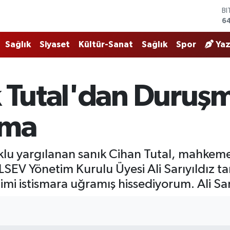
64
D
4
E
Sağlık
Siyaset
Kültür-Sanat
Sağlık
Spor
Yaz
5
ST
6
G
k Tutal'dan Duruş
62
Bİ
13
nma
uklu yargılanan sanık Cihan Tutal, mahke
LSEV Yönetim Kurulu Üyesi Ali Sarıyıldız ta
 istismara uğramış hissediyorum. Ali Sarı