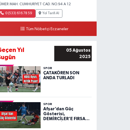
ÜMER MAH. CUMHURİYET CAD. NO.94 A 12
0 (533) 616 78 59
Yol Tarifi Al
Tüm Nöbetçi Eczaneler
Geçen Yıl
05 Ağustos
Bugün
2025
SPOR
ÇATAKÖREN SON
ANDA TURLADI
SPOR
Afşar’dan Güç
Gösterisi,
DEMİRCİLER’E FIRSAT
VERMEDİ!