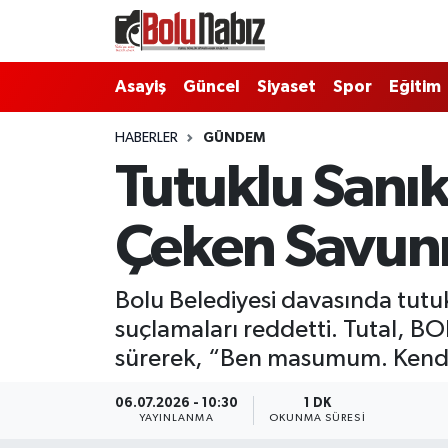
Asayiş
Bolu Nöbetçi Eczaneler
Asayiş
Güncel
Siyaset
Spor
Eğitim
Güncel
Bolu Hava Durumu
HABERLER
GÜNDEM
Tutuklu Sanı
Bolu Namaz Vakitleri
Çeken Savu
Bolu Trafik Yoğunluk Haritası
Süper Lig Puan Durumu ve Fikstür
Bolu Belediyesi davasında tut
suçlamaları reddetti. Tutal, BO
Tüm Manşetler
sürerek, “Ben masumum. Kendimi
Son Dakika Haberleri
06.07.2026 - 10:30
1 DK
YAYINLANMA
OKUNMA SÜRESI
Haber Arşivi