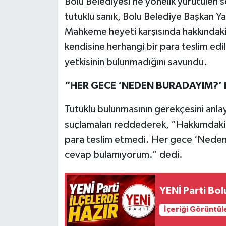
Bolu Belediyesi’ne yönelik yürütüle
tutuklu sanık, Bolu Belediye Başkan Y
Mahkeme heyeti karşısında hakkındaki 
kendisine herhangi bir para teslim ed
yetkisinin bulunmadığını savundu.
“HER GECE ‘NEDEN BURADAYIM?’
Tutuklu bulunmasının gerekçesini anl
suçlamaları reddederek, “Hakkımdaki
para teslim etmedi. Her gece ‘Nede
cevap bulamıyorum.” dedi.
YENİ Parti Bol
İçeriği Görüntül