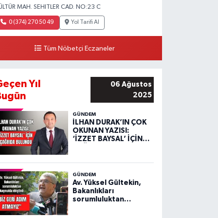
ÜLTÜR MAH. SEHITLER CAD. NO:23 C
0 (374) 270 50 49
Yol Tarifi Al
Tüm Nöbetçi Eczaneler
Geçen Yıl
06 Ağustos
Bugün
2025
GÜNDEM
İLHAN DURAK’IN ÇOK
OKUNAN YAZISI:
‘İZZET BAYSAL’ İÇİN
ÇAĞRIDA BULUNDU
GÜNDEM
Av. Yüksel Gültekin,
Bakanlıkları
sorumluluktan
kaçmakla eleştirdi