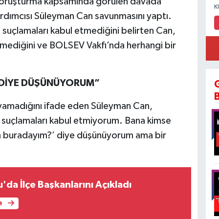
n soruşturma kapsamında görülen davada
K
ardımcısı Süleyman Can savunmasını yaptı.
suçlamaları kabul etmediğini belirten Can,
ilmediğini ve BOLSEV Vakfı’nda herhangi bir
 DİYE DÜŞÜNÜYORUM”
ayamadığını ifade eden Süleyman Can,
 suçlamaları kabul etmiyorum. Bana kimse
n buradayım?’ diye düşünüyorum ama bir
u'da İlçe Başkanlarını Açıkladı
e