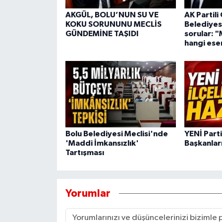
AKGÜL, BOLU’NUN SU VE
AK Partili
KOKU SORUNUNU MECLİS
Belediyes
GÜNDEMİNE TAŞIDI
sorular: "
hangi eser
Bolu Belediyesi Meclisi'nde
YENİ Parti
'Maddi İmkansızlık'
Başkanları
Tartışması
Yorumlar