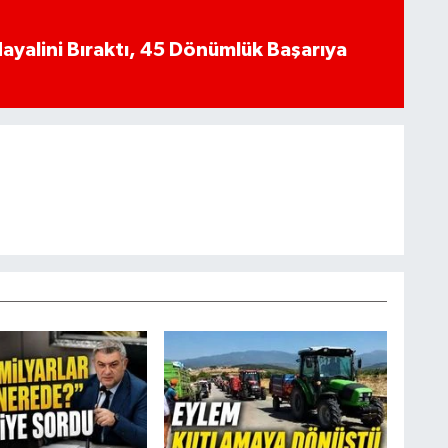
yalini Bıraktı, 45 Dönümlük Başarıya