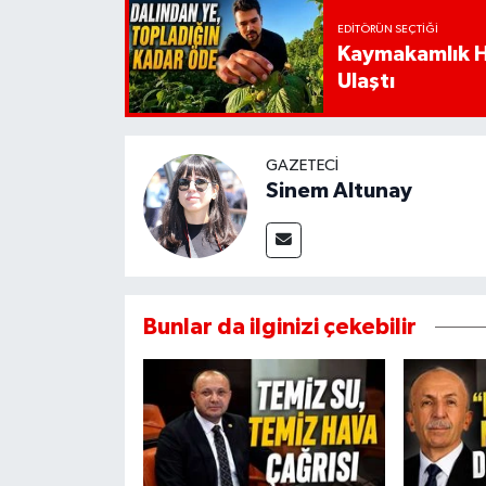
EDITÖRÜN SEÇTIĞI
Kaymakamlık Ha
Ulaştı
GAZETECI
Sinem Altunay
Bunlar da ilginizi çekebilir