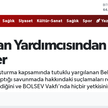
BI
64
DO
47
EU
Sağlık
Siyaset
Kültür-Sanat
Sağlık
Spor
Yaz
55
ST
64
an Yardımcısından
GR
65
Bİ
er
13
uşturma kapsamında tutuklu yargılanan Be
ığı savunmada hakkındaki suçlamaları re
diğini ve BOLSEV Vakfı’nda hiçbir yetkisin