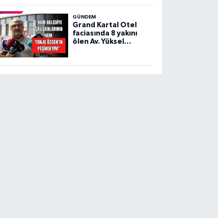
GÜNDEM
Grand Kartal Otel
faciasında 8 yakını
ölen Av. Yüksel
Gültekin’den sert
açıklama