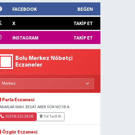
FACEBOOK
BEĞEN
X
TAKIP ET
INSTAGRAM
TAKIP ET
Bolu Merkez Nöbetçi
Eczaneler
Parla Eczanesi
ABAKLAR MAH. REŞAT AKER SOK NO.18 A
0 (374) 222 26 26
Yol Tarifi Al
Özgür Eczanesi