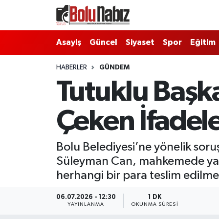
Asayiş
Bolu Nöbetçi Eczaneler
Asayiş
Güncel
Siyaset
Spor
Eğitim
Güncel
Bolu Hava Durumu
HABERLER
GÜNDEM
Tutuklu Başk
Bolu Namaz Vakitleri
Çeken İfadel
Bolu Trafik Yoğunluk Haritası
Süper Lig Puan Durumu ve Fikstür
Bolu Belediyesi’ne yönelik sor
Süleyman Can, mahkemede yapt
Tüm Manşetler
herhangi bir para teslim edilme
Son Dakika Haberleri
06.07.2026 - 12:30
1 DK
YAYINLANMA
OKUNMA SÜRESI
Haber Arşivi