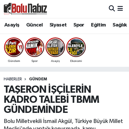
Asayiş
Bolu Nöbetçi Eczaneler
Asayiş
Güncel
Siyaset
Spor
Eğitim
Sağlık
Güncel
Bolu Hava Durumu
Bolu Namaz Vakitleri
Gündem
Spor
Asayiş
Ekonomi
Bolu Trafik Yoğunluk Haritası
HABERLER
GÜNDEM
Süper Lig Puan Durumu ve Fikstür
TAŞERON İŞÇİLERİN
Tüm Manşetler
KADRO TALEBİ TBMM
GÜNDEMİNDE
Son Dakika Haberleri
Bolu Milletvekili İsmail Akgül, Türkiye Büyük Millet
Haber Arşivi
Meclisi'nde yaptığı konuşmada, kamu