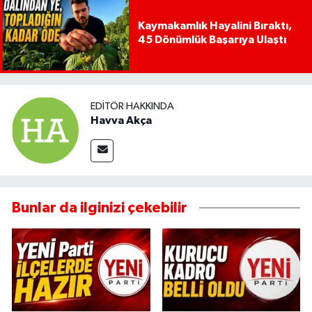
Kaymakamlık Hayalini Bıraktı,
45 Dönümlük Başarıya Ulaştı
EDITÖR HAKKINDA
Havva Akça
Bunlar da ilginizi çekebilir