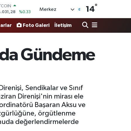
°
OLAR
14
Merkez
7,5452
%-0.01
URO
4,8942
%0.19
arlar
Foto Galeri
İletişim
ERLİN
4,0425
%0.17
RAM ALTIN
49.61
%0.85
olu’da Gündeme
ST100
.688
%207
ITCOIN
.031,28
%0.33
renişi, Sendikalar ve Sınıf
iran Direnişi'nin mirası ele
ordinatörü Başaran Aksu ve
zgürlüğüne, örgütlenme
onuda değerlendirmelerde