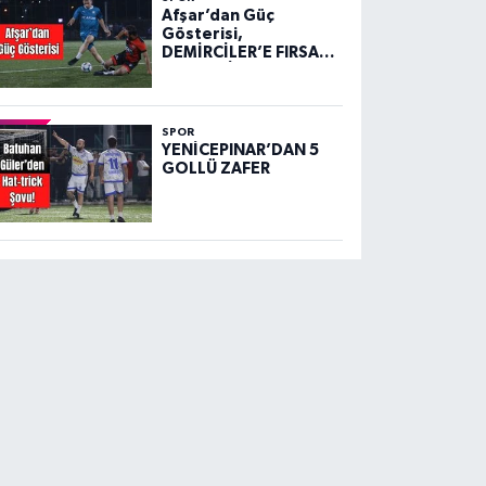
Afşar’dan Güç
Gösterisi,
DEMİRCİLER’E FIRSAT
VERMEDİ!
SPOR
YENİCEPINAR’DAN 5
GOLLÜ ZAFER