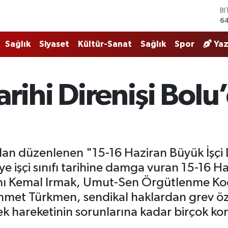
D
4
E
5
Sağlık
Siyaset
Kültür-Sanat
Sağlık
Spor
Yaz
ST
6
G
62
n Tarihi Direnişi B
Bİ
13
B
64
an düzenlenen "15-16 Haziran Büyük İşçi Di
e işçi sınıfı tarihine damga vuran 15-16 Haz
anı Kemal Irmak, Umut-Sen Örgütlenme Ko
met Türkmen, sendikal haklardan grev ö
hareketinin sorunlarına kadar birçok k