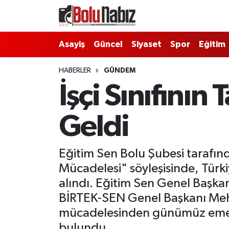
Asayiş
Bolu Nöbetçi Eczaneler
Asayiş
Güncel
Siyaset
Spor
Eğitim
Güncel
Bolu Hava Durumu
HABERLER
GÜNDEM
İşçi Sınıfını
Bolu Namaz Vakitleri
Geldi
Bolu Trafik Yoğunluk Haritası
Süper Lig Puan Durumu ve Fikstür
Eğitim Sen Bolu Şubesi tarafınd
Mücadelesi" söyleşisinde, Türkiy
Tüm Manşetler
alındı. Eğitim Sen Genel Başk
Son Dakika Haberleri
BİRTEK-SEN Genel Başkanı Meh
mücadelesinden günümüz emek 
Haber Arşivi
bulundu.