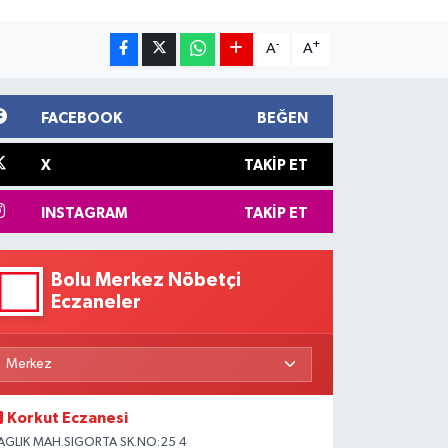
-
+
A
A
FACEBOOK
BEĞEN
X
TAKIP ET
INSTAGRAM
TAKIP ET
Bolu Merkez Nöbetçi
Eczaneler
Korkut Eczanesi
AGLIK MAH.SIGORTA SK.NO:25 4