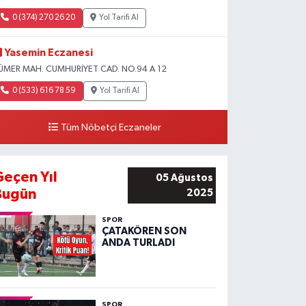
0 (374) 270 26 20
Yol Tarifi Al
Yasemin Eczanesi
ÜMER MAH. CUMHURİYET CAD. NO.94 A 12
0 (533) 616 78 59
Yol Tarifi Al
Tüm Nöbetçi Eczaneler
Geçen Yıl
05 Ağustos
Bugün
2025
SPOR
ÇATAKÖREN SON
ANDA TURLADI
SPOR