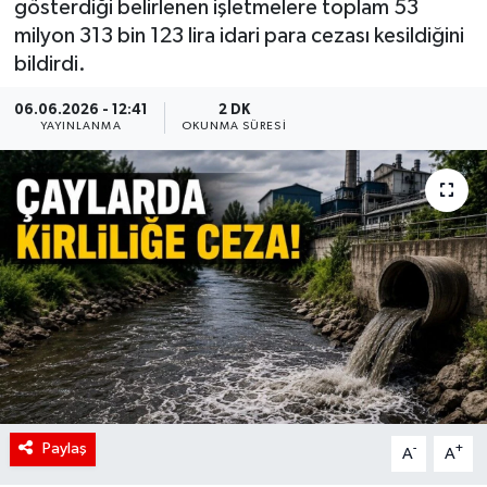
gösterdiği belirlenen işletmelere toplam 53
milyon 313 bin 123 lira idari para cezası kesildiğini
bildirdi.
06.06.2026 - 12:41
2 DK
YAYINLANMA
OKUNMA SÜRESI
Paylaş
-
+
A
A