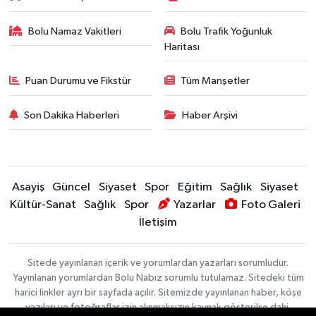
Bolu Namaz Vakitleri
Bolu Trafik Yoğunluk
Haritası
Puan Durumu ve Fikstür
Tüm Manşetler
Son Dakika Haberleri
Haber Arşivi
Asayiş
Güncel
Siyaset
Spor
Eğitim
Sağlık
Siyaset
Kültür-Sanat
Sağlık
Spor
Yazarlar
Foto Galeri
İletişim
Sitede yayınlanan içerik ve yorumlardan yazarları sorumludur.
Yayınlanan yorumlardan Bolu Nabız sorumlu tutulamaz. Sitedeki tüm
harici linkler ayrı bir sayfada açılır. Sitemizde yayınlanan haber, köşe
yazıları ve fotoğraflar izin alınmaksızın kaynak gösterilse dahi,