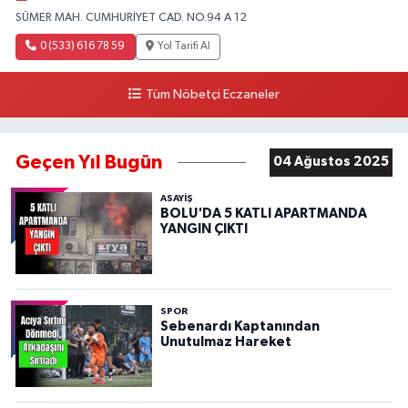
SÜMER MAH. CUMHURİYET CAD. NO.94 A 12
0 (533) 616 78 59
Yol Tarifi Al
Tüm Nöbetçi Eczaneler
Geçen Yıl Bugün
04 Ağustos 2025
ASAYIŞ
BOLU'DA 5 KATLI APARTMANDA
YANGIN ÇIKTI
SPOR
Sebenardı Kaptanından
Unutulmaz Hareket