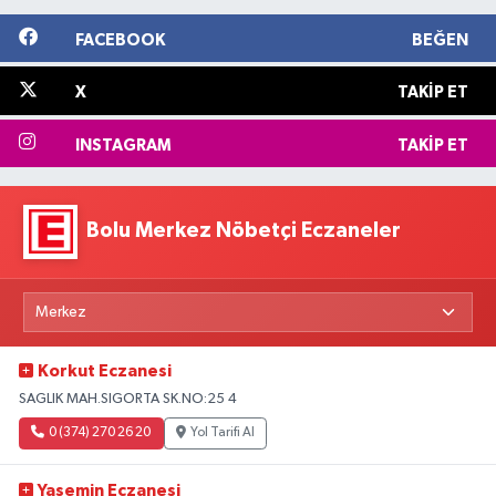
FACEBOOK
BEĞEN
X
TAKIP ET
INSTAGRAM
TAKIP ET
Bolu Merkez Nöbetçi Eczaneler
Korkut Eczanesi
SAGLIK MAH.SIGORTA SK.NO:25 4
0 (374) 270 26 20
Yol Tarifi Al
Yasemin Eczanesi