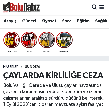
Asayiş
Bolu Nöbetçi Eczaneler
Asayiş
Güncel
Siyaset
Spor
Eğitim
Sağlık
Güncel
Bolu Hava Durumu
Bolu Namaz Vakitleri
Gündem
Spor
Asayiş
Ekonomi
Bolu Trafik Yoğunluk Haritası
HABERLER
GÜNDEM
Süper Lig Puan Durumu ve Fikstür
ÇAYLARDA KİRLİLİĞE CEZA
Tüm Manşetler
Bolu Valiliği, Gerede ve Ulusu çayları havzasında
çevrenin korunmasına yönelik denetim ve izleme
Son Dakika Haberleri
çalışmalarının aralıksız sürdürüldüğünü belirterek,
1 Eylül 2023'ten itibaren mevzuata aykırı faaliyet
Haber Arşivi