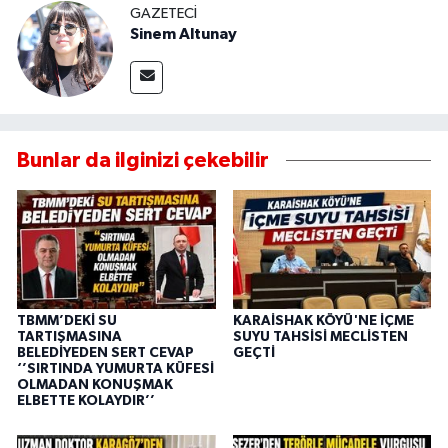
GAZETECI
Sinem Altunay
Bunlar da ilginizi çekebilir
TBMM’DEKİ SU
KARAİSHAK KÖYÜ'NE İÇME
TARTIŞMASINA
SUYU TAHSİSİ MECLİSTEN
BELEDİYEDEN SERT CEVAP
GEÇTİ
‘’SIRTINDA YUMURTA KÜFESİ
OLMADAN KONUŞMAK
ELBETTE KOLAYDIR’’