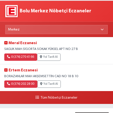
Bolu Merkez Nöbetçi Eczaneler
Meral Eczanesi
SAGLIK MAH.SİGORTA SOKAK YÜKSEL APT NO:27 B
0 (374) 270 41 66
Yol Tarifi Al
Ertem Eczanesi
BORAZANLAR MAH AKŞEMSETTİN CAD NO 18 B 10
0 (374) 202 28 00
Yol Tarifi Al
Tüm Nöbetçi Eczaneler