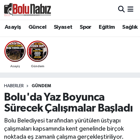
Asayiş
Bolu Nöbetçi Eczaneler
Asayiş
Güncel
Siyaset
Spor
Eğitim
Sağlık
Güncel
Bolu Hava Durumu
Bolu Namaz Vakitleri
Asayiş
Gündem
Bolu Trafik Yoğunluk Haritası
HABERLER
GÜNDEM
Süper Lig Puan Durumu ve Fikstür
Bolu'da Yaz Boyunca
Tüm Manşetler
Sürecek Çalışmalar Başladı
Son Dakika Haberleri
Bolu Belediyesi tarafından yürütülen üstyapı
çalışmaları kapsamında kent genelinde birçok
Haber Arşivi
noktada eş zamanlı çalışma gerçekleştiriliyor.