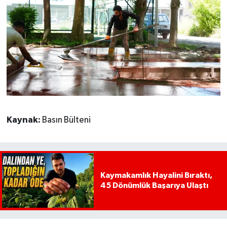
Kaynak:
Basın Bülteni
Kaymakamlık Hayalini Bıraktı,
45 Dönümlük Başarıya Ulaştı