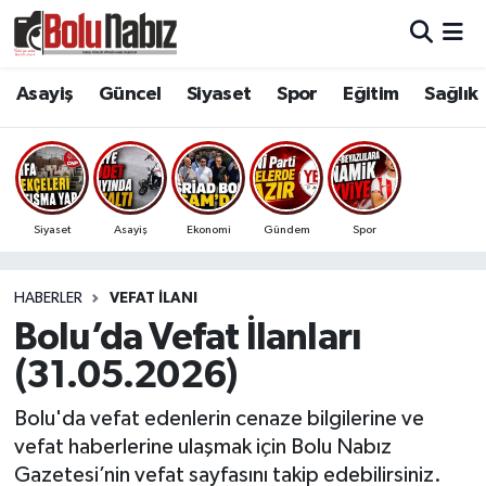
Asayiş
Bolu Nöbetçi Eczaneler
Asayiş
Güncel
Siyaset
Spor
Eğitim
Sağlık
Güncel
Bolu Hava Durumu
Bolu Namaz Vakitleri
Siyaset
Asayiş
Ekonomi
Gündem
Spor
Bolu Trafik Yoğunluk Haritası
HABERLER
VEFAT İLANI
Süper Lig Puan Durumu ve Fikstür
Bolu’da Vefat İlanları
Tüm Manşetler
(31.05.2026)
Son Dakika Haberleri
Bolu'da vefat edenlerin cenaze bilgilerine ve
vefat haberlerine ulaşmak için Bolu Nabız
Haber Arşivi
Gazetesi’nin vefat sayfasını takip edebilirsiniz.