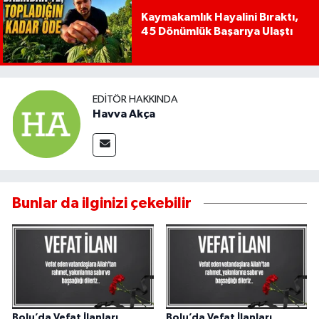
Kaymakamlık Hayalini Bıraktı,
45 Dönümlük Başarıya Ulaştı
EDITÖR HAKKINDA
Havva Akça
Bunlar da ilginizi çekebilir
Bolu’da Vefat İlanları
Bolu’da Vefat İlanları