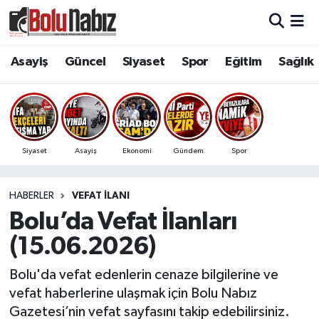
Asayiş
Bolu Nöbetçi Eczaneler
Asayiş
Güncel
Siyaset
Spor
Eğitim
Sağlık
Güncel
Bolu Hava Durumu
Bolu Namaz Vakitleri
Siyaset
Asayiş
Ekonomi
Gündem
Spor
Bolu Trafik Yoğunluk Haritası
HABERLER
VEFAT İLANI
Süper Lig Puan Durumu ve Fikstür
Bolu’da Vefat İlanları
Tüm Manşetler
(15.06.2026)
Son Dakika Haberleri
Bolu'da vefat edenlerin cenaze bilgilerine ve
vefat haberlerine ulaşmak için Bolu Nabız
Haber Arşivi
Gazetesi’nin vefat sayfasını takip edebilirsiniz.