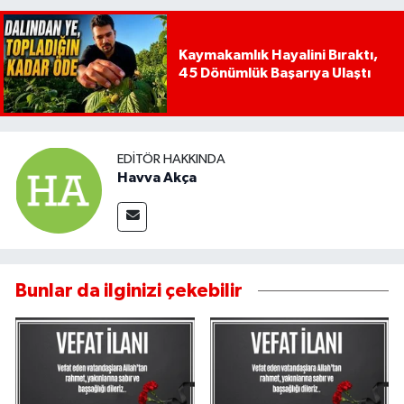
Kaymakamlık Hayalini Bıraktı,
45 Dönümlük Başarıya Ulaştı
EDITÖR HAKKINDA
Havva Akça
Bunlar da ilginizi çekebilir