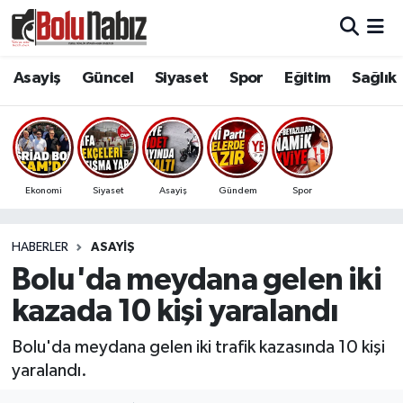
Asayiş
Bolu Nöbetçi Eczaneler
Asayiş
Güncel
Siyaset
Spor
Eğitim
Sağlık
Güncel
Bolu Hava Durumu
Bolu Namaz Vakitleri
Ekonomi
Siyaset
Asayiş
Gündem
Spor
Bolu Trafik Yoğunluk Haritası
HABERLER
ASAYIŞ
Süper Lig Puan Durumu ve Fikstür
Bolu'da meydana gelen iki
Tüm Manşetler
kazada 10 kişi yaralandı
Son Dakika Haberleri
Bolu'da meydana gelen iki trafik kazasında 10 kişi
yaralandı.
Haber Arşivi