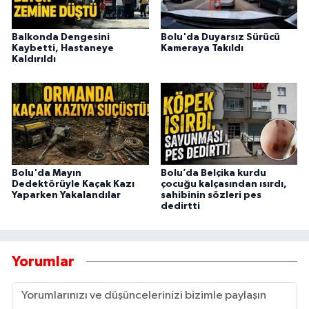
Balkonda Dengesini
Bolu'da Duyarsız Sürücü
Kaybetti, Hastaneye
Kameraya Takıldı
Kaldırıldı
Bolu'da Mayın
Bolu’da Belçika kurdu
Dedektörüyle Kaçak Kazı
çocuğu kalçasından ısırdı,
Yaparken Yakalandılar
sahibinin sözleri pes
dedirtti
Yorumlar