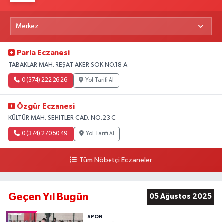
Parla Eczanesi
TABAKLAR MAH. REŞAT AKER SOK NO.18 A
0 (374) 222 26 26
Yol Tarifi Al
Özgür Eczanesi
KÜLTÜR MAH. SEHITLER CAD. NO:23 C
0 (374) 270 50 49
Yol Tarifi Al
Tüm Nöbetçi Eczaneler
Geçen Yıl Bugün
05 Ağustos 2025
SPOR