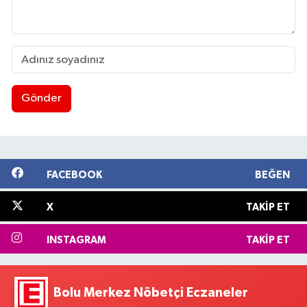
Gönder
FACEBOOK
BEĞEN
X
TAKIP ET
INSTAGRAM
TAKIP ET
Bolu Merkez Nöbetçi Eczaneler