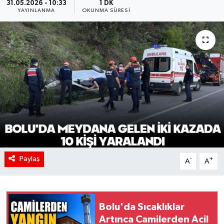
31.05.2026 - 10:33
1 DK
YAYINLANMA
OKUNMA SÜRESI
Paylaş
-
+
A
A
Bolu'da Sıcaklıklar
Artınca Camilerden Acil