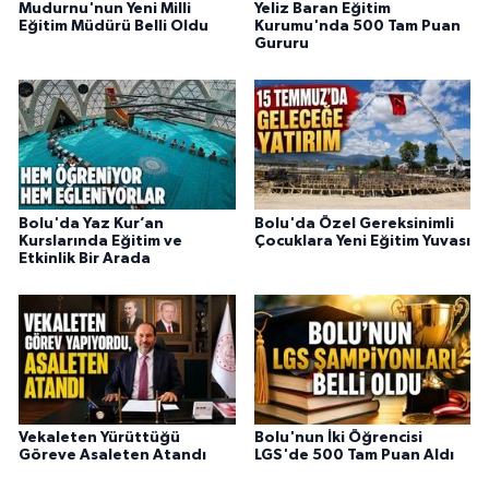
Mudurnu'nun Yeni Milli
Yeliz Baran Eğitim
Eğitim Müdürü Belli Oldu
Kurumu'nda 500 Tam Puan
Gururu
Bolu'da Yaz Kur’an
Bolu'da Özel Gereksinimli
Kurslarında Eğitim ve
Çocuklara Yeni Eğitim Yuvası
Etkinlik Bir Arada
Vekaleten Yürüttüğü
Bolu'nun İki Öğrencisi
Göreve Asaleten Atandı
LGS'de 500 Tam Puan Aldı