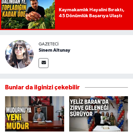
Kaymakamlık Hayalini Bıraktı,
45 Dönümlük Başarıya Ulaştı
GAZETECI
Sinem Altunay
Bunlar da ilginizi çekebilir