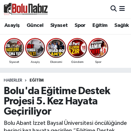
Asayiş
Bolu Nöbetçi Eczaneler
Asayiş
Güncel
Siyaset
Spor
Eğitim
Sağlık
Güncel
Bolu Hava Durumu
Bolu Namaz Vakitleri
Siyaset
Asayiş
Ekonomi
Gündem
Spor
Bolu Trafik Yoğunluk Haritası
HABERLER
EĞITIM
Süper Lig Puan Durumu ve Fikstür
Bolu'da Eğitime Destek
Tüm Manşetler
Projesi 5. Kez Hayata
Geçiriliyor
Son Dakika Haberleri
Bolu Abant İzzet Baysal Üniversitesi öncülüğünde
Haber Arşivi
beşinci kez hayata geçirilen “Eğitime Destek