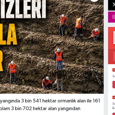
S
yangında 3 bin 541 hektar ormanlık alan ile 161
S
oplam 3 bin 702 hektar alan yangından
B