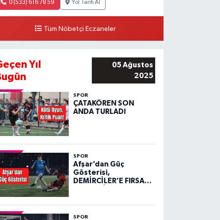
0 (533) 616 78 59
Yol Tarifi Al
Tüm Nöbetçi Eczaneler
Geçen Yıl
05 Ağustos
Bugün
2025
SPOR
ÇATAKÖREN SON
ANDA TURLADI
SPOR
Afşar’dan Güç
Gösterisi,
DEMİRCİLER’E FIRSAT
VERMEDİ!
SPOR