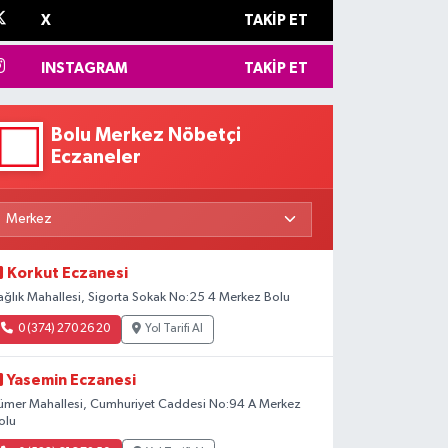
X
TAKIP ET
INSTAGRAM
TAKIP ET
Bolu Merkez Nöbetçi
Eczaneler
Korkut Eczanesi
ağlık Mahallesi, Sigorta Sokak No:25 4 Merkez Bolu
0 (374) 270 26 20
Yol Tarifi Al
Yasemin Eczanesi
ümer Mahallesi, Cumhuriyet Caddesi No:94 A Merkez
olu