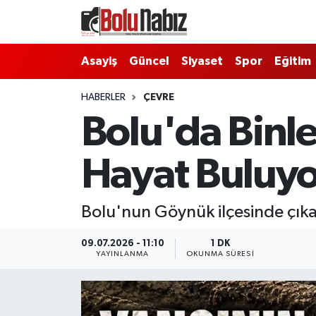
Asayiş
Bolu Nöbetçi Eczaneler
Asayiş
Güncel
Siyaset
Spor
Eğitim
Güncel
Bolu Hava Durumu
HABERLER
ÇEVRE
Bolu'da Binle
Bolu Namaz Vakitleri
Hayat Buluyo
Bolu Trafik Yoğunluk Haritası
Süper Lig Puan Durumu ve Fikstür
Bolu'nun Göynük ilçesinde çıka
Tüm Manşetler
09.07.2026 - 11:10
1 DK
YAYINLANMA
OKUNMA SÜRESI
Son Dakika Haberleri
Haber Arşivi