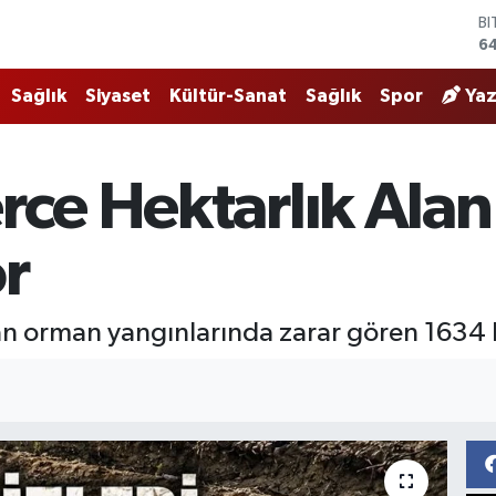
64
D
4
E
5
Sağlık
Siyaset
Kültür-Sanat
Sağlık
Spor
Yaz
ST
6
G
62
rce Hektarlık Ala
Bİ
13
r
n orman yangınlarında zarar gören 1634 he