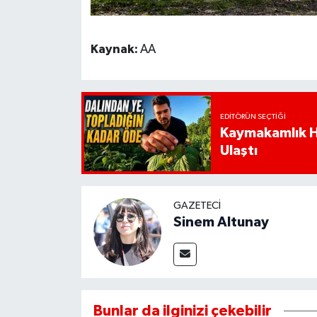
Kaynak:
AA
EDITÖRÜN SEÇTIĞI
Kaymakamlık Ha
Ulaştı
GAZETECI
Sinem Altunay
Bunlar da ilginizi çekebilir