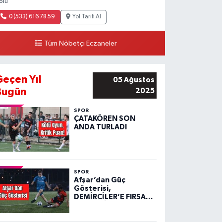
olu
0 (533) 616 78 59
Yol Tarifi Al
Tüm Nöbetçi Eczaneler
Geçen Yıl
05 Ağustos
Bugün
2025
SPOR
ÇATAKÖREN SON
ANDA TURLADI
SPOR
Afşar’dan Güç
Gösterisi,
DEMİRCİLER’E FIRSAT
VERMEDİ!