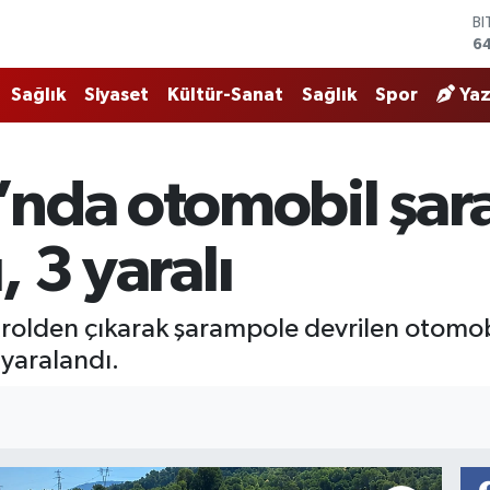
B
64
D
4
Sağlık
Siyaset
Kültür-Sanat
Sağlık
Spor
Yaz
E
5
ST
6
’nda otomobil şa
G
62
Bİ
, 3 yaralı
13
olden çıkarak şarampole devrilen otomobi
 yaralandı.