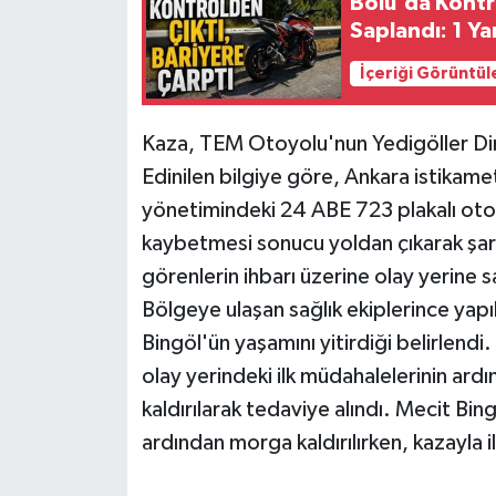
Bolu'da Kontr
Saplandı: 1 Yar
İçeriği Görüntül
Kaza, TEM Otoyolu'nun Yedigöller Di
Edinilen bilgiye göre, Ankara istikame
yönetimindeki 24 ABE 723 plakalı oto
kaybetmesi sonucu yoldan çıkarak şa
görenlerin ihbarı üzerine olay yerine sa
Bölgeye ulaşan sağlık ekiplerince yap
Bingöl'ün yaşamını yitirdiği belirlendi
olay yerindeki ilk müdahalelerinin ar
kaldırılarak tedaviye alındı. Mecit Bin
ardından morga kaldırılırken, kazayla il