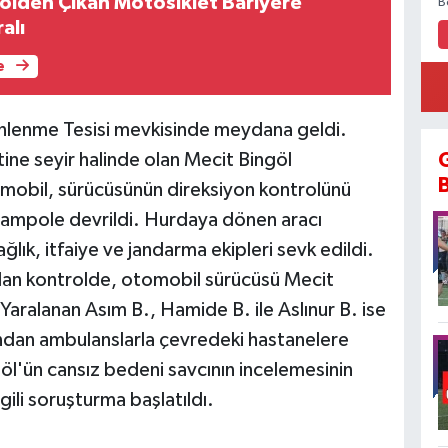
olden Çıkan Motosiklet Bariyere
B
alı
e
nlenme Tesisi mevkisinde meydana geldi.
tine seyir halinde olan Mecit Bingöl
mobil, sürücüsünün direksiyon kontrolünü
rampole devrildi. Hurdaya dönen aracı
ğlık, itfaiye ve jandarma ekipleri sevk edildi.
ılan kontrolde, otomobil sürücüsü Mecit
. Yaralanan Asım B., Hamide B. ile Aslınur B. ise
dından ambulanslarla çevredeki hastanelere
göl'ün cansız bedeni savcının incelemesinin
gili soruşturma başlatıldı.