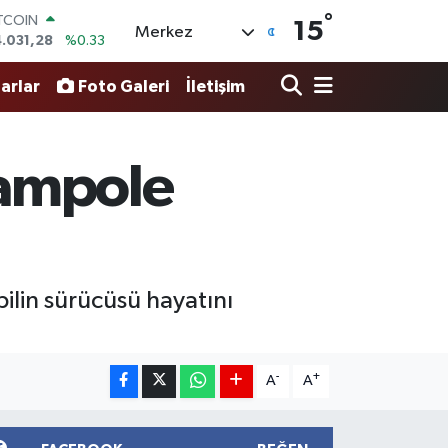
ITCOIN
°
15
Merkez
.031,28
%0.33
OLAR
7,5452
%-0.01
arlar
Foto Galeri
İletişim
URO
4,8942
%0.19
ERLİN
4,0425
%0.17
rampole
RAM ALTIN
49.61
%0.85
ST100
.688
%207
lin sürücüsü hayatını
-
+
A
A