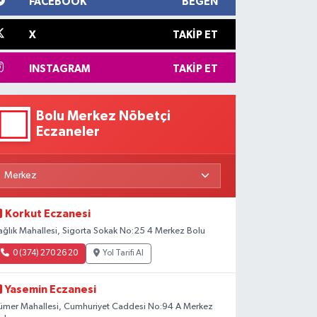
FACEBOOK
BEĞEN
X
TAKIP ET
INSTAGRAM
TAKIP ET
Bolu Merkez Nöbetçi
Eczaneler
Korkut Eczanesi
ağlık Mahallesi, Sigorta Sokak No:25 4 Merkez Bolu
0 (374) 270 26 20
Yol Tarifi Al
Yasemin Eczanesi
ümer Mahallesi, Cumhuriyet Caddesi No:94 A Merkez