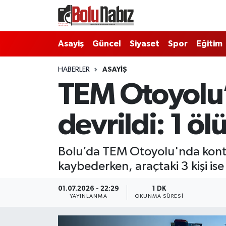
Asayiş
Bolu Nöbetçi Eczaneler
Asayiş
Güncel
Siyaset
Spor
Eğitim
Güncel
Bolu Hava Durumu
HABERLER
ASAYIŞ
TEM Otoyolu
Bolu Namaz Vakitleri
devrildi: 1 ölü
Bolu Trafik Yoğunluk Haritası
Süper Lig Puan Durumu ve Fikstür
Bolu’da TEM Otoyolu'nda kontr
kaybederken, araçtaki 3 kişi ise
Tüm Manşetler
01.07.2026 - 22:29
1 DK
Son Dakika Haberleri
YAYINLANMA
OKUNMA SÜRESI
Haber Arşivi