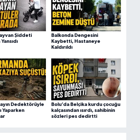
ayvan Şiddeti
Balkonda Dengesini
Yansıdı
Kaybetti, Hastaneye
Kaldırıldı
ayın Dedektörüyle
Bolu’da Belçika kurdu çocuğu
ı Yaparken
kalçasından ısırdı, sahibinin
lar
sözleri pes dedirtti