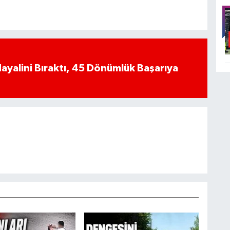
yalini Bıraktı, 45 Dönümlük Başarıya