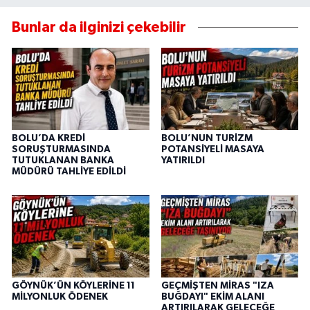
Bunlar da ilginizi çekebilir
BOLU’DA KREDİ
BOLU’NUN TURİZM
SORUŞTURMASINDA
POTANSİYELİ MASAYA
TUTUKLANAN BANKA
YATIRILDI
MÜDÜRÜ TAHLİYE EDİLDİ
GÖYNÜK’ÜN KÖYLERİNE 11
GEÇMİŞTEN MİRAS "IZA
MİLYONLUK ÖDENEK
BUĞDAYI" EKİM ALANI
ARTIRILARAK GELECEĞE