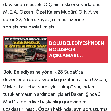
davasında müşteki Ö.Ç'nin, eski erkek arkadaşı
M.E.A, Özcan, Özel Kalem Müdürü Ö.N.Y. ve
şoför S.Ç'den şikayetçi olması üzerine
soruşturma başlatılmıştı.
BOLU BELEDİYESİ’NDEN
BOLUSPOR
AÇIKLAMASI
“KANUNLARI
UYGULAMAK,
Bolu Belediyesine yönelik 28 Şubat'ta
BOLUSPOR’U YALNIZ
düzenlenen operasyonda gözaltına alınan Özcan,
BIRAKMAK DEĞİLDİR”
2 Mart'ta "icbar suretiyle irtikap" suçundan
tutuklanmasının ardından İçişleri Bakanlığınca 3
Mart'ta belediye başkanlığı görevinden
uzaklaştırılmıştı. Özcan hakkında, aynı soruşturma