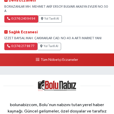
Deva Eczanesi
BORAZANLAR MH. MEHMET AKİF ERSOY BULVARI AKASYA EVLERİ NO:50
A
0 (374) 240 94 94
Yol Tarifi Al
Sağlık Eczanesi
İZZET BAYSAL MAH. ÇAKMAKLAR CAD. NO:40 A ARTI MARKET YANI
0 (374) 217 88 77
Yol Tarifi Al
Tüm Nöbetçi Eczaneler
bolunabizcom, Bolu'nun nabzını tutan yerel haber
kaynağı. Güncel gelişmeler, özel dosyalar ve tarafsız