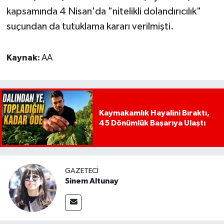
kapsamında 4 Nisan'da "nitelikli dolandırıcılık"
suçundan da tutuklama kararı verilmişti.
Kaynak:
AA
Kaymakamlık Hayalini Bıraktı,
45 Dönümlük Başarıya Ulaştı
GAZETECI
Sinem Altunay