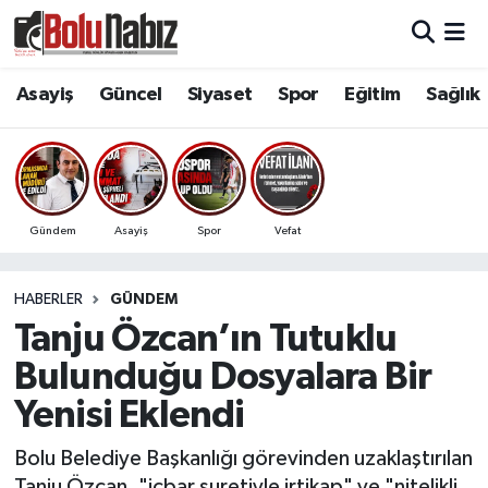
Asayiş
Bolu Nöbetçi Eczaneler
Asayiş
Güncel
Siyaset
Spor
Eğitim
Sağlık
Güncel
Bolu Hava Durumu
Bolu Namaz Vakitleri
Gündem
Asayiş
Spor
Vefat
Bolu Trafik Yoğunluk Haritası
HABERLER
GÜNDEM
Süper Lig Puan Durumu ve Fikstür
Tanju Özcan’ın Tutuklu
Tüm Manşetler
Bulunduğu Dosyalara Bir
Yenisi Eklendi
Son Dakika Haberleri
Bolu Belediye Başkanlığı görevinden uzaklaştırılan
Haber Arşivi
Tanju Özcan, "icbar suretiyle irtikap" ve "nitelikli