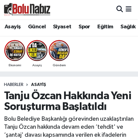
Asayiş
Bolu Nöbetçi Eczaneler
Asayiş
Güncel
Siyaset
Spor
Eğitim
Sağlık
Güncel
Bolu Hava Durumu
Bolu Namaz Vakitleri
Ekonomi
Asayiş
Gündem
Bolu Trafik Yoğunluk Haritası
HABERLER
ASAYIŞ
Süper Lig Puan Durumu ve Fikstür
Tanju Özcan Hakkında Yeni
Tüm Manşetler
Soruşturma Başlatıldı
Son Dakika Haberleri
Bolu Belediye Başkanlığı görevinden uzaklaştırılan
Tanju Özcan hakkında devam eden ‘tehdit' ve
Haber Arşivi
‘şantaj' davası kapsamında verilen ek ifadelerin