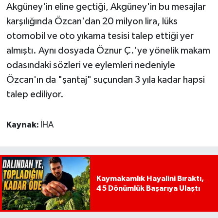
Akgüney'in eline geçtiği, Akgüney'in bu mesajlar
karşılığında Özcan'dan 20 milyon lira, lüks
otomobil ve oto yıkama tesisi talep ettiği yer
almıştı. Aynı dosyada Öznur Ç.'ye yönelik makam
odasındaki sözleri ve eylemleri nedeniyle
Özcan'ın da "şantaj" suçundan 3 yıla kadar hapsi
talep ediliyor.
Kaynak:
İHA
Kaymakamlık Hayalini Bıraktı,
45 Dönümlük Başarıya Ulaştı