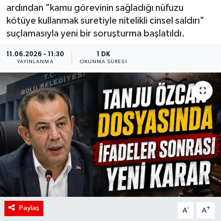
ardından "kamu görevinin sağladığı nüfuzu
kötüye kullanmak suretiyle nitelikli cinsel saldırı"
suçlamasıyla yeni bir soruşturma başlatıldı.
11.06.2026 - 11:30
1 DK
YAYINLANMA
OKUNMA SÜRESI
Paylaş
-
+
A
A