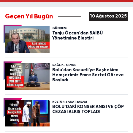
Geçen Yıl Bugün
10 Ağustos 2025
GÜNDEM
Tanju Özcan’dan BAİBÜ
Yönetimine Eleştiri
SAĞLIK - ÇEVRE
Bolu’dan Kocaeli’ye Başhekim:
Hemşerimiz Emre Sertel Göreve
Başladı
KÜLTÜR-SANAT-YAŞAM
BOLU’DAKİ KONSER ANISI VE ÇÖP
CEZASI ALKIŞ TOPLADI