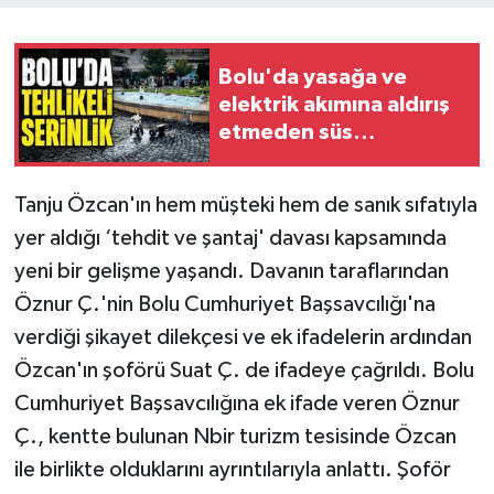
Bolu'da yasağa ve
elektrik akımına aldırış
etmeden süs
havuzunda yüzdüler
Tanju Özcan'ın hem müşteki hem de sanık sıfatıyla
yer aldığı ‘tehdit ve şantaj' davası kapsamında
yeni bir gelişme yaşandı. Davanın taraflarından
Öznur Ç.'nin Bolu Cumhuriyet Başsavcılığı'na
verdiği şikayet dilekçesi ve ek ifadelerin ardından
Özcan'ın şoförü Suat Ç. de ifadeye çağrıldı. Bolu
Cumhuriyet Başsavcılığına ek ifade veren Öznur
Ç., kentte bulunan Nbir turizm tesisinde Özcan
ile birlikte olduklarını ayrıntılarıyla anlattı. Şoför