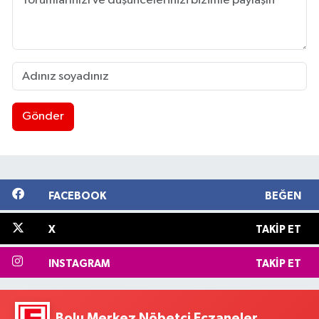
Gönder
FACEBOOK
BEĞEN
X
TAKIP ET
INSTAGRAM
TAKIP ET
Bolu Merkez Nöbetçi Eczaneler