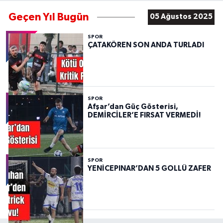
Geçen Yıl Bugün
05 Ağustos 2025
SPOR
ÇATAKÖREN SON ANDA TURLADI
SPOR
Afşar’dan Güç Gösterisi,
DEMİRCİLER’E FIRSAT VERMEDİ!
SPOR
YENİCEPINAR’DAN 5 GOLLÜ ZAFER