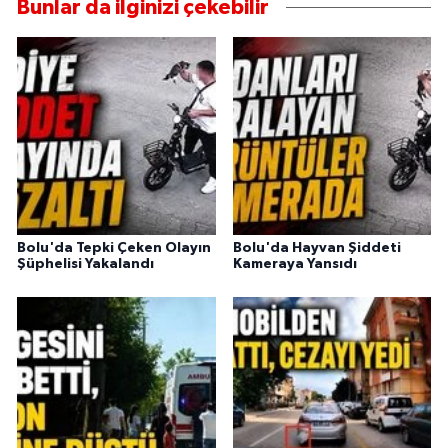
Bunlar da ilginizi çekebilir
Bolu'da Tepki Çeken Olayın
Bolu'da Hayvan Şiddeti
Şüphelisi Yakalandı
Kameraya Yansıdı