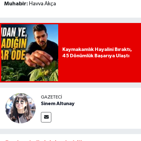
Muhabir:
Havva Akça
Kaymakamlık Hayalini Bıraktı,
45 Dönümlük Başarıya Ulaştı
GAZETECI
Sinem Altunay