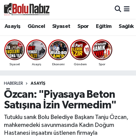
Asayiş
Bolu Nöbetçi Eczaneler
Asayiş
Güncel
Siyaset
Spor
Eğitim
Sağlık
Güncel
Bolu Hava Durumu
Bolu Namaz Vakitleri
Siyaset
Asayiş
Ekonomi
Gündem
Spor
Bolu Trafik Yoğunluk Haritası
HABERLER
ASAYIŞ
Süper Lig Puan Durumu ve Fikstür
Özcan: "Piyasaya Beton
Tüm Manşetler
Satışına İzin Vermedim"
Son Dakika Haberleri
Tutuklu sanık Bolu Belediye Başkanı Tanju Özcan,
mahkemedeki savunmasında Kadın Doğum
Haber Arşivi
Hastanesi inşaatını üstlenen firmayla