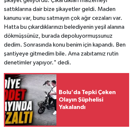
şikayet geliyordu. Çıkardıkları malzemeyi
sattıklarına dair bize şikayetler geldi. Maden
kanunu var, bunu satmayın çok ağır cezaları var.
Hatta bu çıkardıklarınızı belediyenin yeşil alanına
dökmüşsünüz, burada depoluyormuşsunuz
dedim. Sonrasında konu benim için kapandı. Ben
şantiyeye gitmedim bile. Ama zabıtamız rutin
denetimler yapıyor." dedi.
Bolu'da Tepki Çeken
Olayın Şüphelisi
Yakalandı