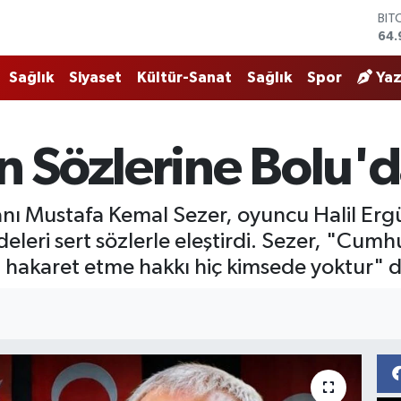
DO
47,
EU
55,
Sağlık
Siyaset
Kültür-Sanat
Sağlık
Spor
Yaz
STE
64,
GRA
666
n Sözlerine Bolu'd
BİS
13.
BIT
nı Mustafa Kemal Sezer, oyuncu Halil Er
64.
deleri sert sözlerle eleştirdi. Sezer, "Cum
hakaret etme hakkı hiç kimsede yoktur" d