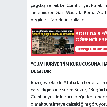
çağdaş ve laik bir Cumhuriyet kurabilm
inmemişken Gazi Mustafa Kemal Atatü
değildir" ifadelerini kullandı.
BOLU’DA 8 EĞ
ÖĞRENCİLER 
İçeriği Görüntül
"CUMHURİYET'İN KURUCUSUNA HA
DEĞİLDİR"
Bazı çevrelerde Atatürk'ü hedef alan
çalışıldığını öne süren Sezer, "Bugün
Cumhuriyet'in kurucu değerlerini hedef
olarak sunulmaya çalışıldığını görüyo