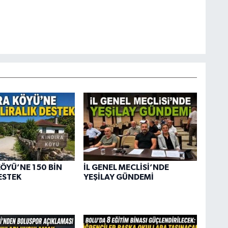
KÖYÜ’NE 150 BİN
İL GENEL MECLİSİ’NDE
ESTEK
YEŞİLAY GÜNDEMİ