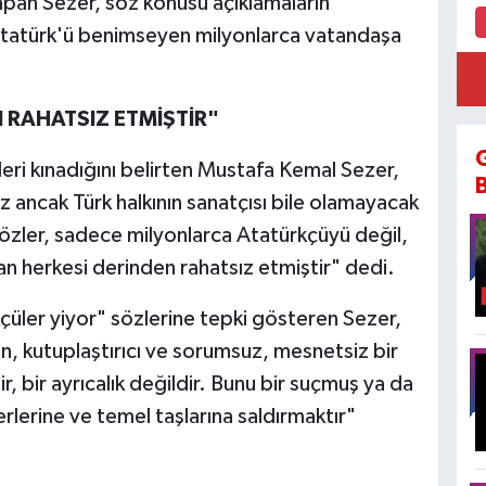
 yapan Sezer, söz konusu açıklamaların
Atatürk'ü benimseyen milyonlarca vatandaşa
 RAHATSIZ ETMİŞTİR"
leri kınadığını belirten Mustafa Kemal Sezer,
 ancak Türk halkının sanatçısı bile olamayacak
sözler, sadece milyonlarca Atatürkçüyü değil,
n herkesi derinden rahatsız etmiştir" dedi.
çüler yiyor" sözlerine tepki gösteren Sezer,
an, kutuplaştırıcı ve sorumsuz, mesnetsiz bir
r, bir ayrıcalık değildir. Bunu bir suçmuş ya da
rlerine ve temel taşlarına saldırmaktır"