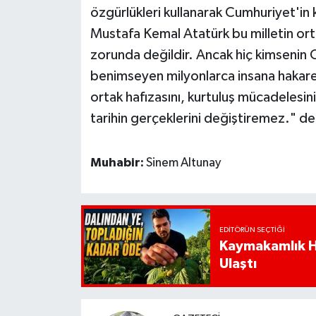
özgürlükleri kullanarak Cumhuriyet'in k
Mustafa Kemal Atatürk bu milletin ort
zorunda değildir. Ancak hiç kimsenin C
benimseyen milyonlarca insana hakaret
ortak hafızasını, kurtuluş mücadelesi
tarihin gerçeklerini değiştiremez." de
Muhabir:
Sinem Altunay
EDITÖRÜN SEÇTIĞI
Kaymakamlık Ha
Ulaştı