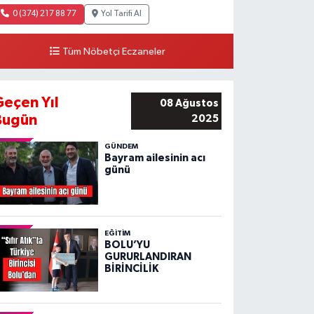
0 (374) 217 88 77
Yol Tarifi Al
Tüm Nöbetçi Eczaneler
Geçen Yıl
08 Ağustos
Bugün
2025
GÜNDEM
Bayram ailesinin acı
günü
EĞITIM
BOLU’YU
GURURLANDIRAN
BİRİNCİLİK