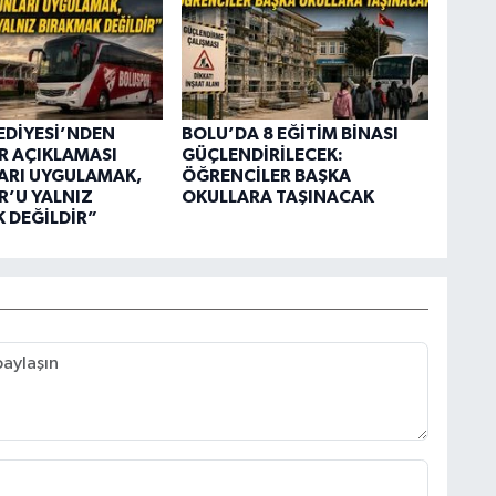
EDİYESİ’NDEN
BOLU’DA 8 EĞİTİM BİNASI
R AÇIKLAMASI
GÜÇLENDİRİLECEK:
ARI UYGULAMAK,
ÖĞRENCİLER BAŞKA
’U YALNIZ
OKULLARA TAŞINACAK
 DEĞİLDİR”