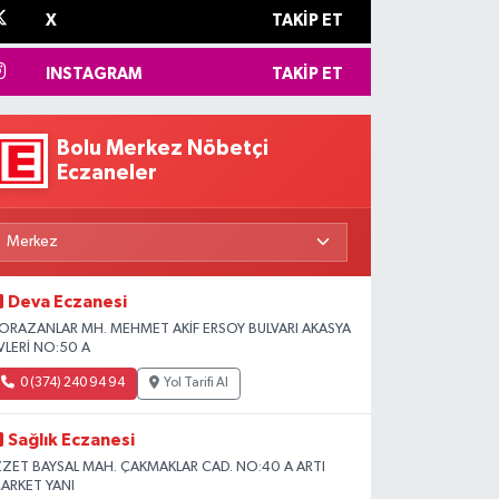
X
TAKIP ET
INSTAGRAM
TAKIP ET
Bolu Merkez Nöbetçi
Eczaneler
Deva Eczanesi
ORAZANLAR MH. MEHMET AKİF ERSOY BULVARI AKASYA
VLERİ NO:50 A
0 (374) 240 94 94
Yol Tarifi Al
Sağlık Eczanesi
ZZET BAYSAL MAH. ÇAKMAKLAR CAD. NO:40 A ARTI
ARKET YANI