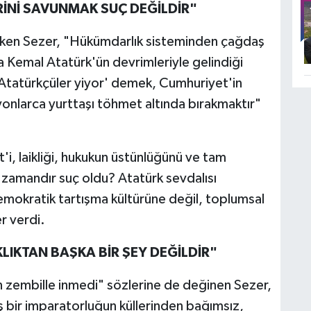
İNİ SAVUNMAK SUÇ DEĞİLDİR"
eken Sezer, "Hükümdarlık sisteminden çağdaş
 Kemal Atatürk'ün devrimleriyle gelindiği
ı Atatürkçüler yiyor' demek, Cumhuriyet'in
onlarca yurttaşı töhmet altında bırakmaktır"
i, laikliği, hukukun üstünlüğünü ve tam
 zamandır suç oldu? Atatürk sevdalısı
 demokratik tartışma kültürüne değil, toplumsal
r verdi.
IKTAN BAŞKA BİR ŞEY DEĞİLDİR"
 zembille inmedi" sözlerine de değinen Sezer,
bir imparatorluğun küllerinden bağımsız,