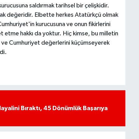
urucusuna saldırmak tarihsel bir çelişkidir.
ak değeridir. Elbette herkes Atatürkçü olmak
umhuriyet'in kurucusuna ve onun fikirlerini
 etme hakkı da yoktur. Hiç kimse, bu milletin
ni ve Cumhuriyet değerlerini küçümseyerek
di.
yalini Bıraktı, 45 Dönümlük Başarıya