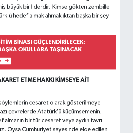
iş büyük bir liderdir. Kimse gökten zembille
rk'ü hedef almak ahmaklıktan başka bir şey
İTİM BİNASI GÜÇLENDİRİLECEK:
BAŞKA OKULLARA TAŞINACAK
e
KARET ETME HAKKI KİMSEYE AİT
 söylemlerin cesaret olarak gösterilmeye
 bazı çevrelerde Atatürk'ü küçümsemenin,
 almanın bir tür cesaret veya aydın tavrı
ruz. Oysa Cumhuriyet sayesinde elde edilen