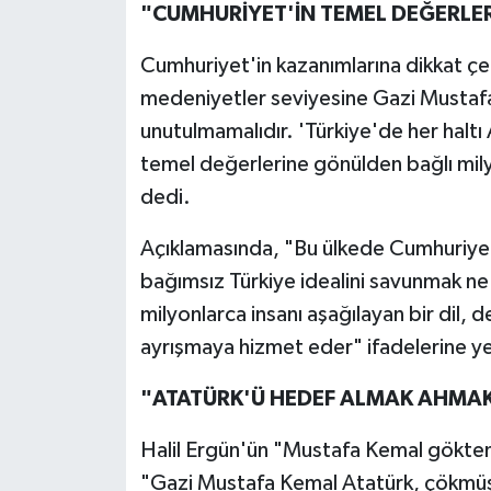
"CUMHURİYET'İN TEMEL DEĞERLER
Cumhuriyet'in kazanımlarına dikkat ç
medeniyetler seviyesine Gazi Mustafa
unutulmamalıdır. 'Türkiye'de her halt
temel değerlerine gönülden bağlı mily
dedi.
Açıklamasında, "Bu ülkede Cumhuriyet'
bağımsız Türkiye idealini savunmak ne
milyonlarca insanı aşağılayan bir dil,
ayrışmaya hizmet eder" ifadelerine ye
"ATATÜRK'Ü HEDEF ALMAK AHMAKL
Halil Ergün'ün "Mustafa Kemal gökten
"Gazi Mustafa Kemal Atatürk, çökmüş 