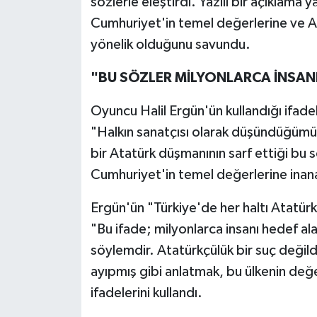
sözlerle eleştirdi. Yazılı bir açıklama
Cumhuriyet'in temel değerlerine ve 
yönelik olduğunu savundu.
"BU SÖZLER MİLYONLARCA İNSANI
Oyuncu Halil Ergün'ün kullandığı ifade
"Halkın sanatçısı olarak düşündüğümüz
bir Atatürk düşmanının sarf ettiği bu 
Cumhuriyet'in temel değerlerine inana
Ergün'ün "Türkiye'de her haltı Atatürk
"Bu ifade; milyonlarca insanı hedef al
söylemdir. Atatürkçülük bir suç değildi
ayıpmış gibi anlatmak, bu ülkenin değe
ifadelerini kullandı.