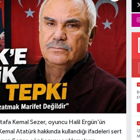
B
E
afa Kemal Sezer, oyuncu Halil Ergün'ün
Kemal Atatürk hakkında kullandığı ifadeleri sert
İ
M