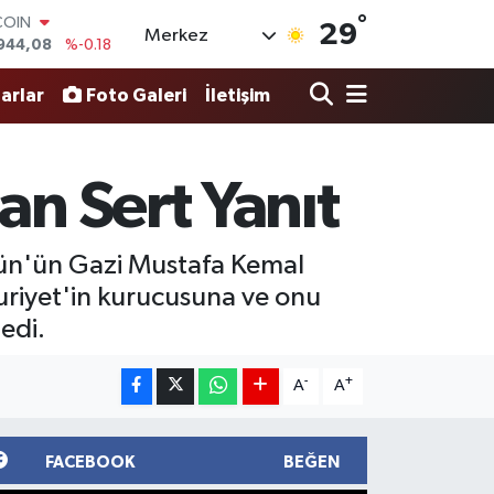
°
LAR
29
Merkez
7436
%0.18
RO
2510
%0.32
arlar
Foto Galeri
İletişim
RLİN
4811
%0.38
M ALTIN
0.55
%0.03
an Sert Yanıt
T100
779
%-14
COIN
gün'ün Gazi Mustafa Kemal
944,08
%-0.18
huriyet'in kurucusuna ve onu
edi.
-
+
A
A
FACEBOOK
BEĞEN