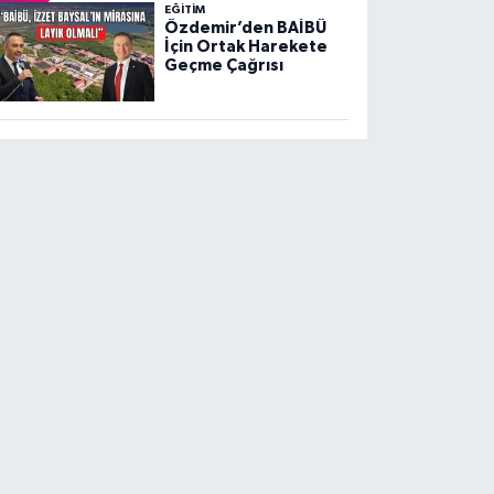
EĞITIM
Özdemir’den BAİBÜ
İçin Ortak Harekete
Geçme Çağrısı