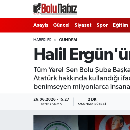
Asayiş
Bolu Nöbetçi Eczaneler
Asayiş
Güncel
Siyaset
Spor
Eğitim
Güncel
Bolu Hava Durumu
HABERLER
GÜNDEM
Halil Ergün'ü
Bolu Namaz Vakitleri
Bolu Trafik Yoğunluk Haritası
Tüm Yerel-Sen Bolu Şube Başka
Atatürk hakkında kullandığı ifa
Süper Lig Puan Durumu ve Fikstür
benimseyen milyonlarca insana 
Tüm Manşetler
26.06.2026 - 15:27
2 DK
YAYINLANMA
OKUNMA SÜRESI
Son Dakika Haberleri
Haber Arşivi