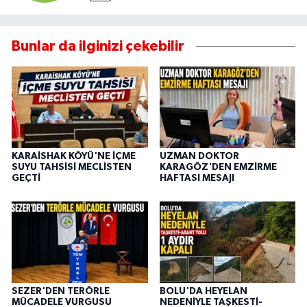
Bunlar da ilginizi çekebilir
KARAİSHAK KÖYÜ'NE İÇME
UZMAN DOKTOR
SUYU TAHSİSİ MECLİSTEN
KARAGÖZ'DEN EMZİRME
GEÇTİ
HAFTASI MESAJI
SEZER'DEN TERÖRLE
BOLU'DA HEYELAN
MÜCADELE VURGUSU
NEDENİYLE TAŞKESTİ-