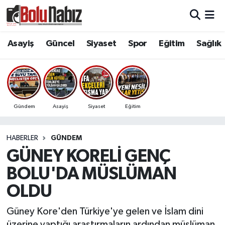
Asayiş
Bolu Nöbetçi Eczaneler
Asayiş
Güncel
Siyaset
Spor
Eğitim
Sağlık
Güncel
Bolu Hava Durumu
Bolu Namaz Vakitleri
Gündem
Asayiş
Siyaset
Eğitim
Bolu Trafik Yoğunluk Haritası
HABERLER
GÜNDEM
Süper Lig Puan Durumu ve Fikstür
GÜNEY KORELİ GENÇ
Tüm Manşetler
BOLU'DA MÜSLÜMAN
OLDU
Son Dakika Haberleri
Güney Kore'den Türkiye'ye gelen ve İslam dini
Haber Arşivi
üzerine yaptığı araştırmaların ardından müslüman