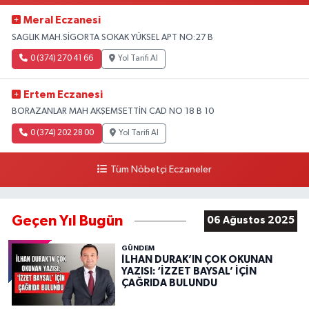
Meral Eczanesi
SAGLIK MAH.SİGORTA SOKAK YÜKSEL APT NO:27 B
0 (374) 270 41 66
Yol Tarifi Al
Ertem Eczanesi
BORAZANLAR MAH AKŞEMSETTİN CAD NO 18 B 10
0 (374) 202 28 00
Yol Tarifi Al
Tüm Nöbetçi Eczaneler
Geçen Yıl Bugün
06 Ağustos 2025
GÜNDEM
İLHAN DURAK’IN ÇOK OKUNAN
YAZISI: ‘İZZET BAYSAL’ İÇİN
ÇAĞRIDA BULUNDU