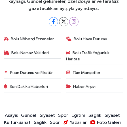
kaynağı. Güncel gelişmeler, özel dosyalar ve tarafsız
gazetecilik anlayışıyla yayındayız.
Bolu Nöbetçi Eczaneler
Bolu Hava Durumu
Bolu Namaz Vakitleri
Bolu Trafik Yoğunluk
Haritası
Puan Durumu ve Fikstür
Tüm Manşetler
Son Dakika Haberleri
Haber Arşivi
Asayiş
Güncel
Siyaset
Spor
Eğitim
Sağlık
Siyaset
Kültür-Sanat
Sağlık
Spor
Yazarlar
Foto Galeri