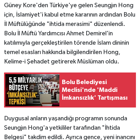
Güney Kore'den Türkiye'ye gelen Seungjın Hong
için, İslamiyet'i kabul etme kararının ardından Bolu
İl Müftülüğünde "ihtida merasimi" düzenlendi.
Bolu İl Müftü Yardımcısı Ahmet Demirel'in
katılımıyla gerçekleştirilen törende İslam dininin
temel esasları hakkında bilgilendirilen Hong,
Kelime-i Şehadet getirerek Müslüman oldu.
Bolu Belediyesi
Meclisi'nde 'Maddi
İmkansızlık' Tartışması
Duygusal anların yaşandığı programın sonunda
Seungjın Hong'a yetkililer tarafından "İhtida
Belgesi" takdim edildi. Ayrıca gence, yeni inancını