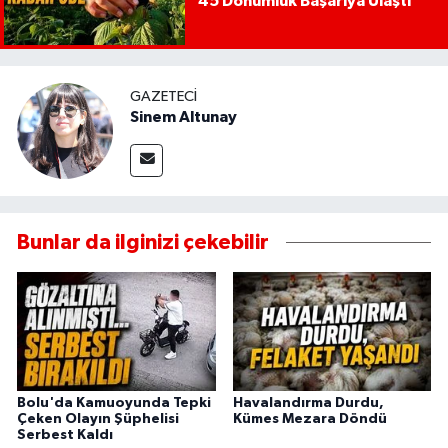
45 Dönümlük Başarıya Ulaştı
GAZETECI
Sinem Altunay
Bunlar da ilginizi çekebilir
Bolu'da Kamuoyunda Tepki
Havalandırma Durdu,
Çeken Olayın Şüphelisi
Kümes Mezara Döndü
Serbest Kaldı