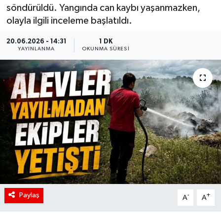
söndürüldü. Yangında can kaybı yaşanmazken,
olayla ilgili inceleme başlatıldı.
20.06.2026 - 14:31
1 DK
YAYINLANMA
OKUNMA SÜRESI
Paylaş
-
+
A
A