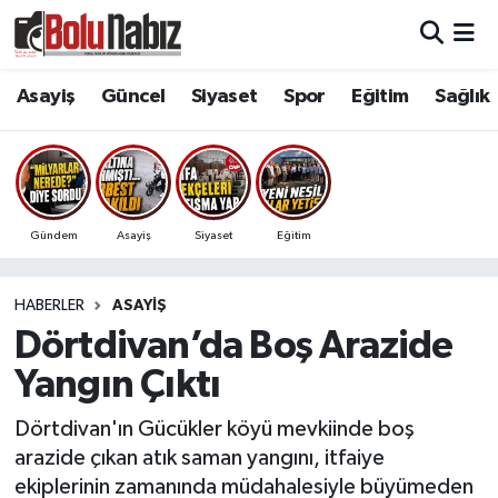
Asayiş
Bolu Nöbetçi Eczaneler
Asayiş
Güncel
Siyaset
Spor
Eğitim
Sağlık
Güncel
Bolu Hava Durumu
Bolu Namaz Vakitleri
Gündem
Asayiş
Siyaset
Eğitim
Bolu Trafik Yoğunluk Haritası
HABERLER
ASAYIŞ
Süper Lig Puan Durumu ve Fikstür
Dörtdivan’da Boş Arazide
Tüm Manşetler
Yangın Çıktı
Son Dakika Haberleri
Dörtdivan'ın Gücükler köyü mevkiinde boş
arazide çıkan atık saman yangını, itfaiye
Haber Arşivi
ekiplerinin zamanında müdahalesiyle büyümeden