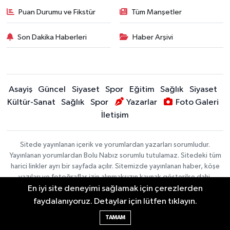
Puan Durumu ve Fikstür
Tüm Manşetler
Son Dakika Haberleri
Haber Arşivi
Asayiş
Güncel
Siyaset
Spor
Eğitim
Sağlık
Siyaset
Kültür-Sanat
Sağlık
Spor
Yazarlar
Foto Galeri
İletişim
Sitede yayınlanan içerik ve yorumlardan yazarları sorumludur.
Yayınlanan yorumlardan Bolu Nabız sorumlu tutulamaz. Sitedeki tüm
harici linkler ayrı bir sayfada açılır. Sitemizde yayınlanan haber, köşe
yazıları ve fotoğraflar izin alınmaksızın kaynak gösterilse dahi,
En iyi site deneyimi sağlamak için çerezlerden
herhangi bir ortamda kullanılamaz ve yayınlanamaz
faydalanıyoruz. Detaylar için lütfen tıklayın.
Haber Yazılımı:
TE Bilişim
| Copyright © 2026
TAMAM