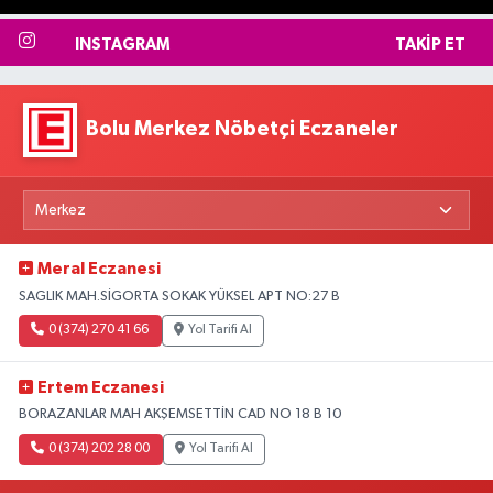
INSTAGRAM
TAKIP ET
Bolu Merkez Nöbetçi Eczaneler
Meral Eczanesi
SAGLIK MAH.SİGORTA SOKAK YÜKSEL APT NO:27 B
0 (374) 270 41 66
Yol Tarifi Al
Ertem Eczanesi
BORAZANLAR MAH AKŞEMSETTİN CAD NO 18 B 10
0 (374) 202 28 00
Yol Tarifi Al