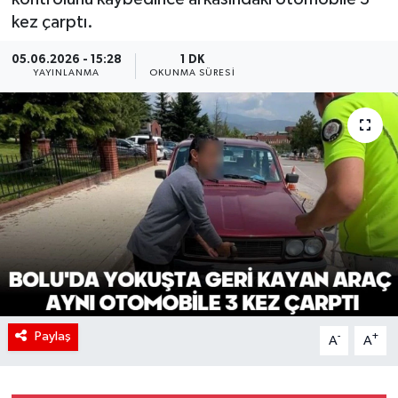
kez çarptı.
05.06.2026 - 15:28
1 DK
YAYINLANMA
OKUNMA SÜRESI
Paylaş
-
+
A
A