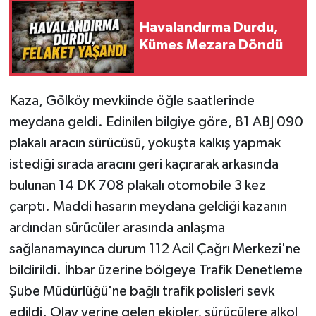
Havalandırma Durdu,
Kümes Mezara Döndü
Kaza, Gölköy mevkiinde öğle saatlerinde
meydana geldi. Edinilen bilgiye göre, 81 ABJ 090
plakalı aracın sürücüsü, yokuşta kalkış yapmak
istediği sırada aracını geri kaçırarak arkasında
bulunan 14 DK 708 plakalı otomobile 3 kez
çarptı. Maddi hasarın meydana geldiği kazanın
ardından sürücüler arasında anlaşma
sağlanamayınca durum 112 Acil Çağrı Merkezi'ne
bildirildi. İhbar üzerine bölgeye Trafik Denetleme
Şube Müdürlüğü'ne bağlı trafik polisleri sevk
edildi. Olay yerine gelen ekipler, sürücülere alkol