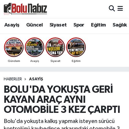
Asayiş
Bolu Nöbetçi Eczaneler
Asayiş
Güncel
Siyaset
Spor
Eğitim
Sağlık
Güncel
Bolu Hava Durumu
Bolu Namaz Vakitleri
Gündem
Asayiş
Siyaset
Eğitim
Bolu Trafik Yoğunluk Haritası
HABERLER
ASAYIŞ
Süper Lig Puan Durumu ve Fikstür
BOLU'DA YOKUŞTA GERİ
Tüm Manşetler
KAYAN ARAÇ AYNI
OTOMOBİLE 3 KEZ ÇARPTI
Son Dakika Haberleri
Bolu'da yokuşta kalkış yapmak isteyen sürücü
Haber Arşivi
kontrolünü kaybedince arkasındaki otomobile 3