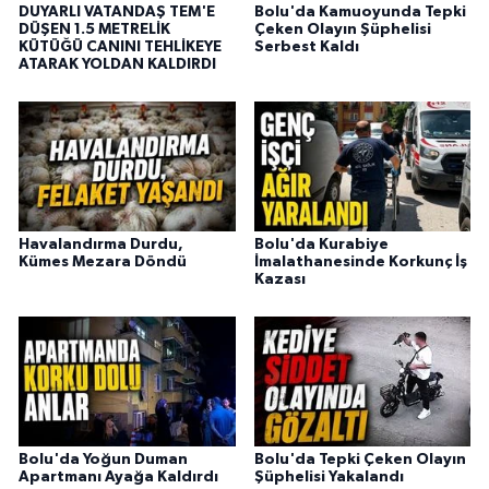
DUYARLI VATANDAŞ TEM'E
Bolu'da Kamuoyunda Tepki
DÜŞEN 1.5 METRELİK
Çeken Olayın Şüphelisi
KÜTÜĞÜ CANINI TEHLİKEYE
Serbest Kaldı
ATARAK YOLDAN KALDIRDI
Havalandırma Durdu,
Bolu'da Kurabiye
Kümes Mezara Döndü
İmalathanesinde Korkunç İş
Kazası
Bolu'da Yoğun Duman
Bolu'da Tepki Çeken Olayın
Apartmanı Ayağa Kaldırdı
Şüphelisi Yakalandı