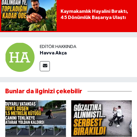
Kaymakamlık Hayalini Bıraktı,
45 Dönümlük Başarıya Ulaştı
EDITÖR HAKKINDA
Havva Akça
Bunlar da ilginizi çekebilir