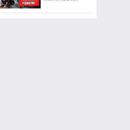
Gültekin’den sert
açıklama