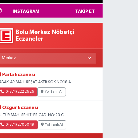
INSTAGRAM
TAKIP ET
Bolu Merkez Nöbetçi
Eczaneler
Parla Eczanesi
ABAKLAR MAH. REŞAT AKER SOK NO.18 A
0 (374) 222 26 26
Yol Tarifi Al
Özgür Eczanesi
ÜLTÜR MAH. SEHITLER CAD. NO:23 C
0 (374) 270 50 49
Yol Tarifi Al