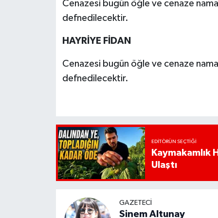
Cenazesi bugün öğle ve cenaze nama
defnedilecektir.
HAYRİYE FİDAN
Cenazesi bugün öğle ve cenaze nama
defnedilecektir.
EDITÖRÜN SEÇTIĞI
Kaymakamlık Ha
Ulaştı
GAZETECI
Sinem Altunay