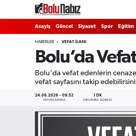
Asayiş
Bolu Nöbetçi Eczaneler
Asayiş
Güncel
Siyaset
Spor
Eğitim
Güncel
Bolu Hava Durumu
HABERLER
VEFAT İLANI
Bolu’da Vefat
Bolu Namaz Vakitleri
Bolu Trafik Yoğunluk Haritası
Bolu'da vefat edenlerin cenaze 
vefat sayfasını takip edebilirsini
Süper Lig Puan Durumu ve Fikstür
24.06.2026 - 09:52
1 DK
Tüm Manşetler
YAYINLANMA
OKUNMA SÜRESI
Son Dakika Haberleri
Haber Arşivi