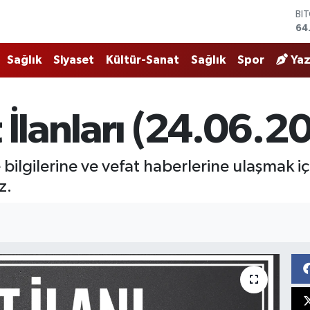
64
DO
47
EU
55
Sağlık
Siyaset
Kültür-Sanat
Sağlık
Spor
Yaz
ST
64
GR
65
 İlanları (24.06.2
Bİ
13
bilgilerine ve vefat haberlerine ulaşmak i
z.