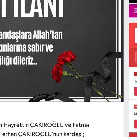
T
K
hum Hayrettin ÇAKIROĞLU ve Fatma
Ferhan ÇAKIROĞLU’nun kardeşi;