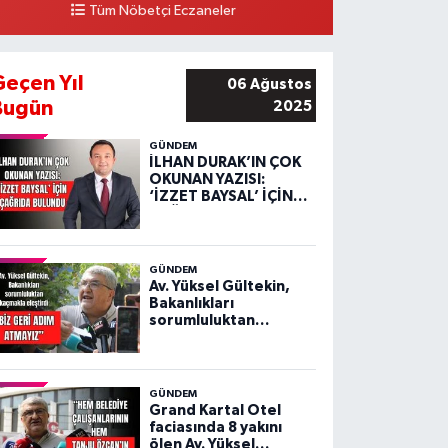
Tüm Nöbetçi Eczaneler
Geçen Yıl
06 Ağustos
Bugün
2025
GÜNDEM
İLHAN DURAK’IN ÇOK
OKUNAN YAZISI:
‘İZZET BAYSAL’ İÇİN
ÇAĞRIDA BULUNDU
GÜNDEM
Av. Yüksel Gültekin,
Bakanlıkları
sorumluluktan
kaçmakla eleştirdi
GÜNDEM
Grand Kartal Otel
faciasında 8 yakını
ölen Av. Yüksel