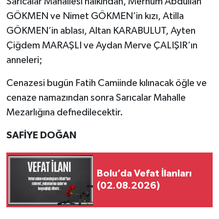
Sarıcalar Mahallesi halkından, Merhum Abdullah
GÖKMEN ve Nimet GÖKMEN’in kızı, Atilla
GÖKMEN’in ablası, Altan KARABULUT, Ayten
Çiğdem MARAŞLI ve Aydan Merve ÇALIŞIR’ın
anneleri;
Cenazesi bugün Fatih Camiinde kılınacak öğle ve
cenaze namazından sonra Sarıcalar Mahalle
Mezarlığına defnedilecektir.
SAFİYE DOĞAN
Bolu’da Vefat İlanları
(02.08.2026)