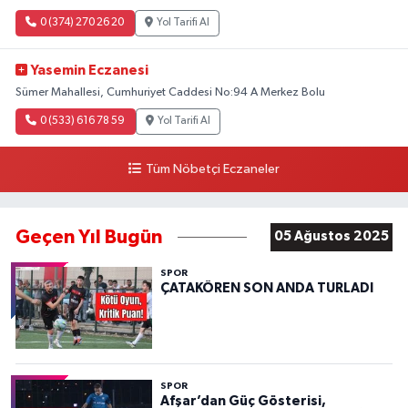
0 (374) 270 26 20
Yol Tarifi Al
Yasemin Eczanesi
Sümer Mahallesi, Cumhuriyet Caddesi No:94 A Merkez Bolu
0 (533) 616 78 59
Yol Tarifi Al
Tüm Nöbetçi Eczaneler
Geçen Yıl Bugün
05 Ağustos 2025
SPOR
ÇATAKÖREN SON ANDA TURLADI
SPOR
Afşar’dan Güç Gösterisi,