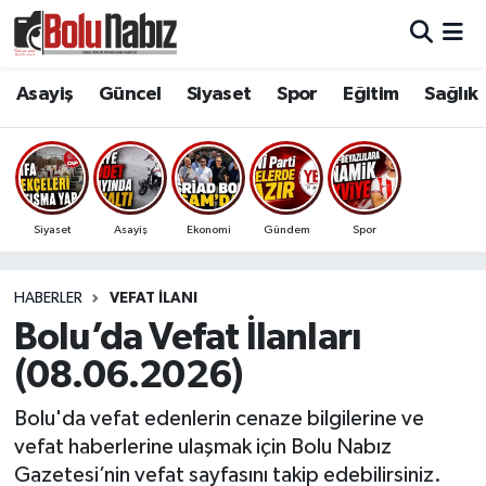
Asayiş
Bolu Nöbetçi Eczaneler
Asayiş
Güncel
Siyaset
Spor
Eğitim
Sağlık
Güncel
Bolu Hava Durumu
Bolu Namaz Vakitleri
Siyaset
Asayiş
Ekonomi
Gündem
Spor
Bolu Trafik Yoğunluk Haritası
HABERLER
VEFAT İLANI
Süper Lig Puan Durumu ve Fikstür
Bolu’da Vefat İlanları
Tüm Manşetler
(08.06.2026)
Son Dakika Haberleri
Bolu'da vefat edenlerin cenaze bilgilerine ve
vefat haberlerine ulaşmak için Bolu Nabız
Haber Arşivi
Gazetesi’nin vefat sayfasını takip edebilirsiniz.