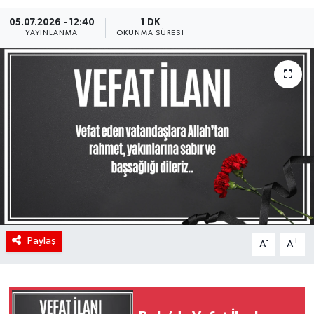
05.07.2026 - 12:40
1 DK
YAYINLANMA
OKUNMA SÜRESI
Paylaş
-
+
A
A