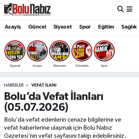
Asayiş
Bolu Nöbetçi Eczaneler
Asayiş
Güncel
Siyaset
Spor
Eğitim
Sağlık
Güncel
Bolu Hava Durumu
Bolu Namaz Vakitleri
Siyaset
Asayiş
Ekonomi
Gündem
Spor
Bolu Trafik Yoğunluk Haritası
HABERLER
VEFAT İLANI
Süper Lig Puan Durumu ve Fikstür
Bolu’da Vefat İlanları
Tüm Manşetler
(05.07.2026)
Son Dakika Haberleri
Bolu'da vefat edenlerin cenaze bilgilerine ve
vefat haberlerine ulaşmak için Bolu Nabız
Haber Arşivi
Gazetesi’nin vefat sayfasını takip edebilirsiniz.