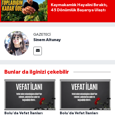
Kaymakamlık Hayalini Bıraktı,
45 Dönümlük Başarıya Ulaştı
GAZETECI
Sinem Altunay
Bunlar da ilginizi çekebilir
Bolu’da Vefat İlanları
Bolu’da Vefat İlanları