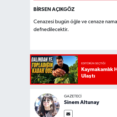
BİRSEN AÇIKGÖZ
Cenazesi bugün öğle ve cenaze namazı
defnedilecektir.
EDITÖRÜN SEÇTIĞI
Kaymakamlık Ha
Ulaştı
GAZETECI
Sinem Altunay