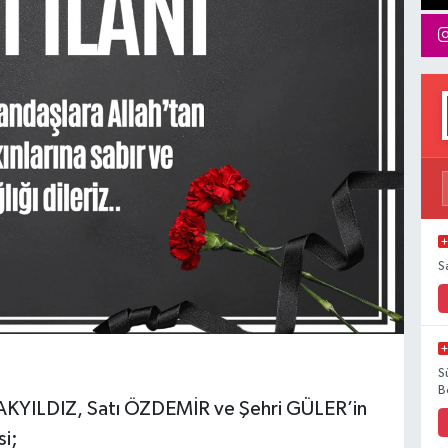
S
S
B
 AKYILDIZ, Satı ÖZDEMİR ve Şehri GÜLER’in
si;