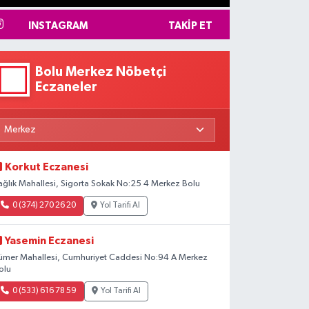
INSTAGRAM
TAKIP ET
Bolu Merkez Nöbetçi
Eczaneler
Korkut Eczanesi
ağlık Mahallesi, Sigorta Sokak No:25 4 Merkez Bolu
0 (374) 270 26 20
Yol Tarifi Al
Yasemin Eczanesi
ümer Mahallesi, Cumhuriyet Caddesi No:94 A Merkez
olu
0 (533) 616 78 59
Yol Tarifi Al