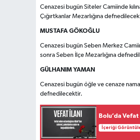
Cenazesi bugün Siteler Camiinde kılı
Çığırtkanlar Mezarlığına defnedilecekt
MUSTAFA GÖKOĞLU
Cenazesi bugün Seben Merkez Camiin
sonra Seben İlçe Mezarlığına defnedil
GÜLHANIM YAMAN
Cenazesi bugün öğle ve cenaze namazı
defnedilecektir.
Bolu’da Vefat 
İçeriği Görüntül