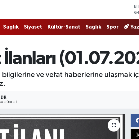
B
64
D
4
Sağlık
Siyaset
Kültür-Sanat
Sağlık
Spor
Yaz
E
5
ST
6
 İlanları (01.07.2
G
62
Bİ
bilgilerine ve vefat haberlerine ulaşmak i
13
z.
 DK
A SÜRESI