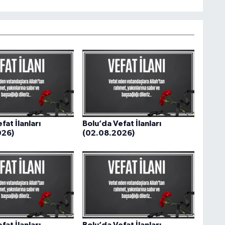
fat İlanları
Bolu’da Vefat İlanları
026)
(02.08.2026)