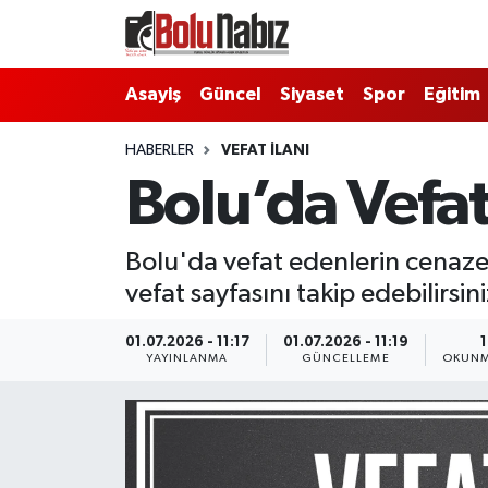
Asayiş
Bolu Nöbetçi Eczaneler
Asayiş
Güncel
Siyaset
Spor
Eğitim
Güncel
Bolu Hava Durumu
HABERLER
VEFAT İLANI
Bolu’da Vefat
Bolu Namaz Vakitleri
Bolu Trafik Yoğunluk Haritası
Bolu'da vefat edenlerin cenaze 
vefat sayfasını takip edebilirsini
Süper Lig Puan Durumu ve Fikstür
01.07.2026 - 11:17
01.07.2026 - 11:19
1
Tüm Manşetler
YAYINLANMA
GÜNCELLEME
OKUNM
Son Dakika Haberleri
Haber Arşivi