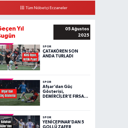
Tüm Nöbetçi Eczaneler
Geçen Yıl
05 Ağustos
Bugün
2025
SPOR
ÇATAKÖREN SON
ANDA TURLADI
SPOR
Afşar’dan Güç
Gösterisi,
DEMİRCİLER’E FIRSAT
VERMEDİ!
SPOR
YENİCEPINAR’DAN 5
GOLLÜ ZAFER