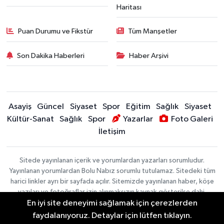
Haritası
Puan Durumu ve Fikstür
Tüm Manşetler
Son Dakika Haberleri
Haber Arşivi
Asayiş
Güncel
Siyaset
Spor
Eğitim
Sağlık
Siyaset
Kültür-Sanat
Sağlık
Spor
Yazarlar
Foto Galeri
İletişim
Sitede yayınlanan içerik ve yorumlardan yazarları sorumludur.
Yayınlanan yorumlardan Bolu Nabız sorumlu tutulamaz. Sitedeki tüm
harici linkler ayrı bir sayfada açılır. Sitemizde yayınlanan haber, köşe
yazıları ve fotoğraflar izin alınmaksızın kaynak gösterilse dahi,
En iyi site deneyimi sağlamak için çerezlerden
herhangi bir ortamda kullanılamaz ve yayınlanamaz
faydalanıyoruz. Detaylar için lütfen tıklayın.