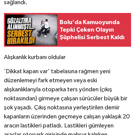
sağlandı.
Bolu'da Kamuoyunda
Tepki Çeken Olayın
Şüphelisi Serbest Kaldı
Alışkanlık kurbanı oldular
‘Dikkat kapan var' tabelasına rağmen yeni
düzenlemeyi fark etmeyen veya eski
alışkanlıklarıyla otoparka ters yönden (çıkış
noktasından) girmeye çalışan sürücüler büyük bir
şok yaşadı. Çıkış noktasına yerleştirilen demir
kapanların üzerinden geçmeye çalışan yaklaşık 20
aracın lastikleri patladı. Lastikleri gümleyen
araçlar otopark girişinde mahsur kalırken,