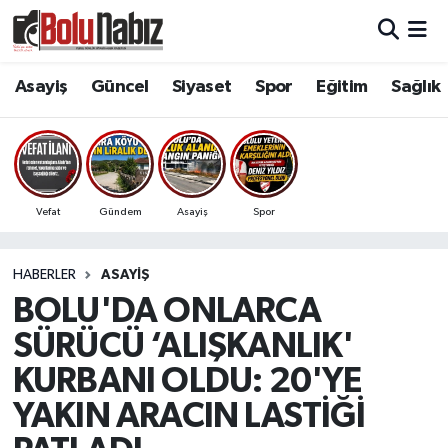
Asayiş
Bolu Nöbetçi Eczaneler
Asayiş
Güncel
Siyaset
Spor
Eğitim
Sağlık
Güncel
Bolu Hava Durumu
Bolu Namaz Vakitleri
Vefat
Gündem
Asayiş
Spor
Bolu Trafik Yoğunluk Haritası
HABERLER
ASAYIŞ
Süper Lig Puan Durumu ve Fikstür
BOLU'DA ONLARCA
Tüm Manşetler
SÜRÜCÜ ‘ALIŞKANLIK'
KURBANI OLDU: 20'YE
Son Dakika Haberleri
YAKIN ARACIN LASTİĞİ
Haber Arşivi