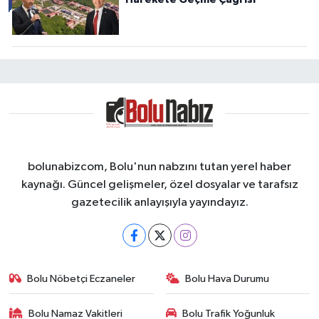
0 (374) 217 05 75
Yol Tarifi Al
Arzu Eczanesi
Tabaklar Mahallesi, İzzet Baysal Caddesi No:54 B Merkez Bolu
0 (374) 215 50 58
Yol Tarifi Al
bolunabizcom, Bolu'nun nabzını tutan yerel haber
kaynağı. Güncel gelişmeler, özel dosyalar ve tarafsız
gazetecilik anlayışıyla yayındayız.
Bolu Nöbetçi Eczaneler
Bolu Hava Durumu
Bolu Namaz Vakitleri
Bolu Trafik Yoğunluk